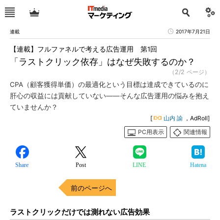
連載
2017年7月21日
【連載】フルファネルで考える広告運用 第1回
「ラストクリック依存」はなぜ失敗するのか？
（2/2 ページ）
CPA（顧客獲得単価）の最適化という目標は達成できているのに
肝心の収益には貢献していない――そんな広告運用の悩みを抱え
ていませんか？
[
山内 諭
，AdRoll]
PC用表示
関連情報
Share
Post
LINE
Hatena
前のページへ
ラストクリックだけでは測れない広告効果