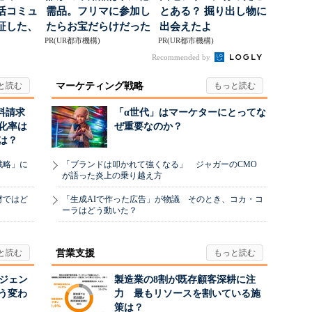
活コミュ
需品。フリマに参加し
とある？ 掘り出し物に
証した、
たらお宝だらけだった
出会えたよ
...
PR(UR都市機構)
PR(UR都市機構)
Recommended by
マーケティング戦略
料請求
「α世代」はマーケターにとってな
化率は
ぜ重要なのか？
は？
戦略」に
「ブランドは叩かれて強くなる」 ジャガーのCMO
が語った炎上の乗り越え方
材ではど
「生成AIで作った広告」が物議 そのとき、コカ・コ
ーラはどう動いた？
営業支援
ージェン
製造業の8割が既存顧客深耕に注
う変わ
力 最もリソースを割いている施
策は？