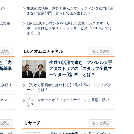
れの
生成AIの活用、意外と進んだマーケティング部門と進
まない営業部門 どうして差が生じた？
、広告主
LINE公式アカウントを活用した営業・カスタマーサ
ポート向けビジネスチャットサービス「BizClo」でで
きること
EC／オムニチャネル
と「内
生成AI活用で進む アパレル大手
断基準
アダストリアの「スタッフ全員マ
ーケター化計画」とは？
生き残り
【だから消費者に嫌われる】UI／UXの「アンチパタ
ーン」とは？
ヴァン・
ドン・キホーテが「フォートナイト」に登場 狙い
は？
リサーチ