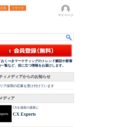
ル広告
リサーチ
マイページ
ておくべきマーケティングのトレンド解説や新着
の一覧など、役に立つ情報をお届けします。
ティメディアからのお知らせ
リア採用の応募を受け付けています
メディア
CXを成長の源泉に
CX Experts