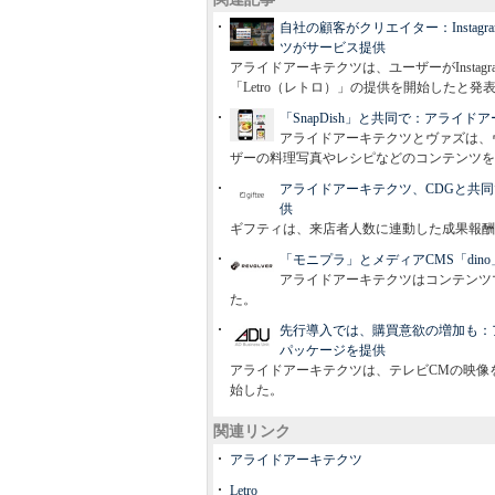
自社の顧客がクリエイター：Insta
ツがサービス提供
アライドアーキテクツは、ユーザーがInsta
「Letro（レトロ）」の提供を開始したと発
「SnapDish」と共同で：アライ
アライドアーキテクツとヴァズは、ヴ
ザーの料理写真やレシピなどのコンテンツを
アライドアーキテクツ、CDGと共
供
ギフティは、来店者人数に連動した成果報酬型
「モニプラ」とメディアCMS「di
アライドアーキテクツはコンテンツ
た。
先行導入では、購買意欲の増加も：
パッケージを提供
アライドアーキテクツは、テレビCMの映像
始した。
関連リンク
アライドアーキテクツ
Letro