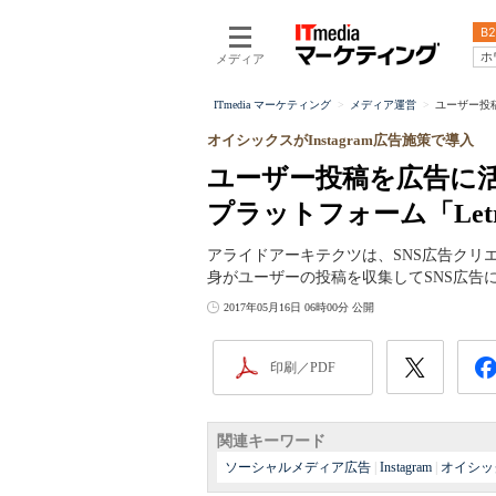
B2
ホ
メディア
ITmedia マーケティング
メディア運営
ユーザー投稿
オイシックスがInstagram広告施策で導入
ユーザー投稿を広告に活
プラットフォーム「Le
アライドアーキテクツは、SNS広告クリエ
身がユーザーの投稿を収集してSNS広告
2017年05月16日 06時00分 公開
印刷／PDF
関連キーワード
ソーシャルメディア広告
|
Instagram
|
オイシッ