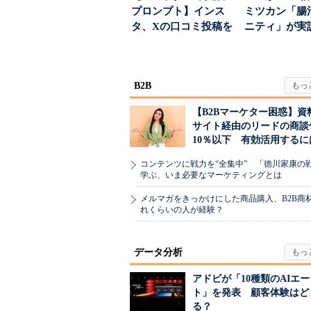
プロンプト】インス
ミツカン「腸
タ、Xの口コミ投稿を
ニティ」が実
分析→戦略立案に生か
値上げ時代に選ば
す...
B2B
【B2Bマーケター困惑】資
サイト経由のリードの商談
10％以下 有効活用するに
コンテンツに戦力を“全集中” 「徳川家康の
学ぶ、いま必要なマーケティングとは
メルマガをきっかけにした商品購入、B2B商
れくらいの人が経験？
データ分析
アドビが「10種類のAIエ
ト」を発表 顧客体験はど
る？