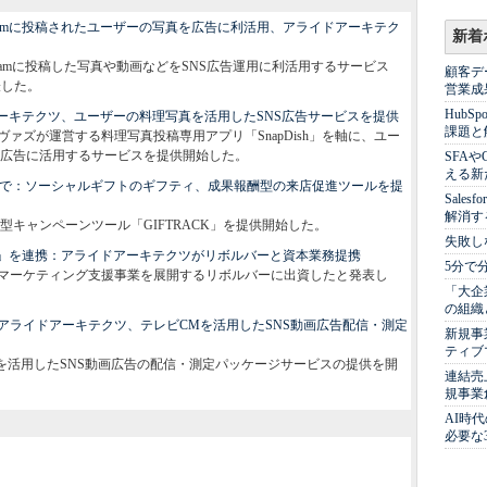
gramに投稿されたユーザーの写真を広告に利活用、アライドアーキテク
新着
gramに投稿した写真や動画などをSNS広告運用に利活用するサービス
顧客デ
表した。
営業成
Hub
ドアーキテクツ、ユーザーの料理写真を活用したSNS広告サービスを提供
課題と
ァズが運営する料理写真投稿専用アプリ「SnapDish」を軸に、ユー
広告に活用するサービスを提供開始した。
SFA
える新
同で：ソーシャルギフトのギフティ、成果報酬型の来店促進ツールを提
Sale
解消す
キャンペーンツール「GIFTRACK」を提供開始した。
失敗し
no」を連携：アライドアーキテクツがリボルバーと資本業務提携
5分で
マーケティング支援事業を展開するリボルバーに出資したと発表し
「大企
の組織
アライドアーキテクツ、テレビCMを活用したSNS動画広告配信・測定
新規事
ティブ
を活用したSNS動画広告の配信・測定パッケージサービスの提供を開
連結売
規事業
AI時
必要な