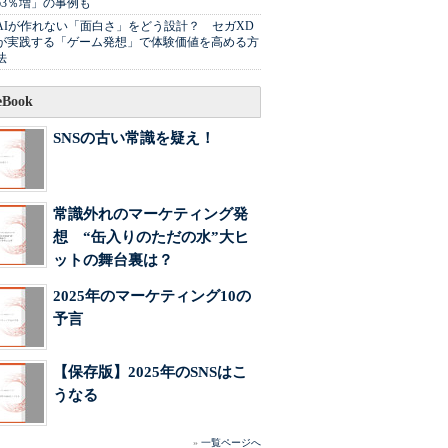
63％増」の事例も
AIが作れない「面白さ」をどう設計？ セガXD
が実践する「ゲーム発想」で体験価値を高める方
法
Book
SNSの古い常識を疑え！
常識外れのマーケティング発
想 “缶入りのただの水”大ヒ
ットの舞台裏は？
2025年のマーケティング10の
予言
【保存版】2025年のSNSはこ
うなる
»
一覧ページへ