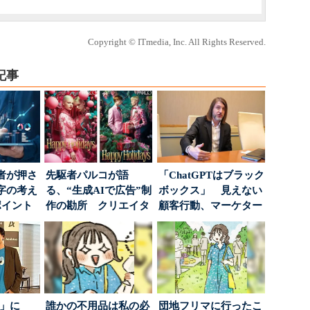
Copyright © ITmedia, Inc. All Rights Reserved.
記事
者が押さ
先駆者パルコが語
「ChatGPTはブラック
字の考え
る、“生成AIで広告”制
ボックス」 見えない
ポイント
作の勘所 クリエイタ
顧客行動、マーケター
ーに残る「重要な役
に残された打ち...
割...
5倍」に
誰かの不用品は私の必
団地フリマに行ったこ