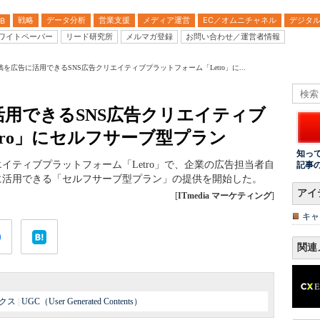
戦略
データ分析
営業支援
メディア運営
EC／オムニチャネル
デジタ
B
ワイトペーパー
リード研究所
メルマガ登録
お問い合わせ／運営者情報
を広告に活用できるSNS広告クリエイティブプラットフォーム「Letro」に...
用できるSNS広告クリエイティブ
tro」にセルフサーブ型プラン
知っ
イティブプラットフォーム「Letro」で、企業の広告担当者自
記事
に活用できる「セルフサーブ型プラン」の提供を開始した。
アイ
[
ITmedia マーケティング
]
キャ
関連
クス
|
UGC（User Generated Contents）