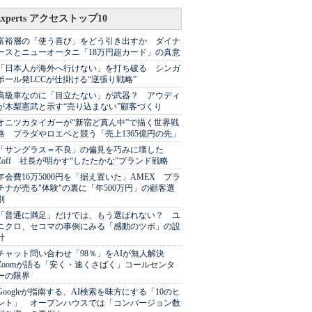
Experts アクセストップ10
富裕層の「使う喜び」をどう引き出すか ダイナ
ースとニューオータニ「18万円超カード」の真意
「日本人が海外へ行けない」を打ち破る シンガ
ポール発LCCが仕掛ける“逆張り戦略”
高級車なのに「目立たない」が武器？ アウディ
が木梨憲武と示す“売り込まない”顧客づくり
オニツカタイガーが“新宿ど真ん中”で描く世界戦
略 プラダやロエベと競う「売上1365億円の先」
「サングラス＝不良」の偏見を巧みに壊した
Zoff 社長が明かす“したたかな”ブランド戦略
年会費16万5000円を「据え置いた」AMEX プラ
チナが売る"体験"の裏に「年500万円」の顧客選
別
「普通に満足」だけでは、もう選ばれない？ ユ
ニクロ、セコマの事例にみる「感動のツボ」の設
計
チャット問い合わせ「98％」をAIが無人解決
Zoomが語る「安く・速くさばく」コールセンタ
ーの限界
Googleが指南する、AI検索を味方にする「10のヒ
ント」 オープンハウスでは「コンバージョン数