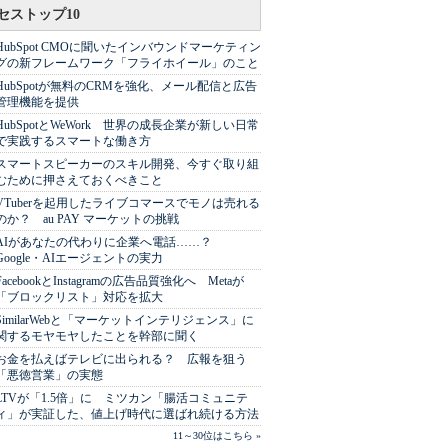
セストップ10
HubSpot CMOに聞いたインバウンドマーケティン
グの新フレームワーク「フライホイール」のこと
HubSpotが無料のCRMを強化、メール配信と広告
管理機能を提供
HubSpotとWeWork 世界の成長企業が新しい日常
で実践するスマートな働き方
スマートスピーカーのスキル開発、今すぐ取り組
むために押さえておくべきこと
VTuberを起用したライブコマースでモノは売れる
のか？ au PAY マーケットの挑戦
AIがあなたの代わりに企業へ電話……？
Google・AIエージェントの実力
FacebookとInstagramの広告品質強化へ Metaが
「ブロックリスト」対応を拡大
SimilarWebと「マーケットインテリジェンス」に
関するモヤモヤしたことを幹部に聞く
お金を払えばテレビに出られる？ 広報を狙う
「悪徳営業」の実態
LTVが「1.5倍」に ミツカン「腸活コミュニテ
ィ」が実証した、値上げ時代に選ばれ続ける方法
11～30位はこちら »