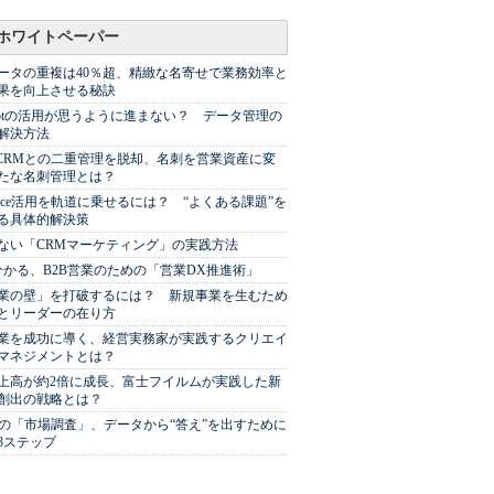
ホワイトペーパー
ータの重複は40％超、精緻な名寄せで業務効率と
果を向上させる秘訣
Spotの活用が思うように進まない？ データ管理の
解決方法
やCRMとの二重管理を脱却、名刺を営業資産に変
たな名刺管理とは？
sforce活用を軌道に乗せるには？ “よくある課題”を
る具体的解決策
ない「CRMマーケティング」の実践方法
分かる、B2B営業のための「営業DX推進術」
業の壁」を打破するには？ 新規事業を生むため
とリーダーの在り方
業を成功に導く、経営実務家が実践するクリエイ
マネジメントとは？
上高が約2倍に成長、富士フイルムが実践した新
創出の戦略とは？
代の「市場調査」、データから“答え”を出すために
3ステップ