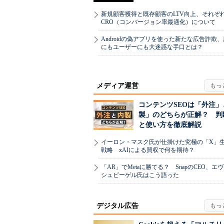
新規顧客獲得と既存顧客のLTV向上、それぞ
CRO（コンバージョン率最適化）について
Androidの偽アプリを使った新たな広告詐欺
にもユーザーにも大迷惑な手口とは？
メディア運営
コンテンツSEOは「外注」
製」のどちらが正解？ 判
と使い方を徹底解説
イーロン・マスク氏が仕掛けた究極の「X」
戦略 xAIによる買収で何を期待？
「AR」でMetaに勝てる？ SnapのCEO、エ
シュピーゲル氏はこう語った
デジタル広告