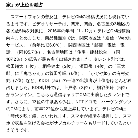
家」が上位を独占
スマートフォンの普及は、テレビCMの出稿状況にも現れてい
るようです。ビデオリサーチは、関東、関西、名古屋の3地区の
各民放5局を対象に、2016年の年間（1～12月）テレビCM出稿動
向をまとめました。商品種類別では、関東地区は「通信・Web系
サービス」（前年比126.0％）、関西地区は「郵便・電信・電
話」（同105.7％）、名古屋地区は「住宅・建材総合」（同
107.2％）の広告が最も多く出稿されました。タレント別では、
松田翔太（1位）、桐谷健太（2位）、濱田岳（4位）の「三太
郎」に「鬼ちゃん」の菅田将暉（6位）、「かぐや姫」の有村架
純（7位）など、KDDI（au）の一連の出演者が上位をほとんど独
占しました。KDDI以外では、上戸彩（3位）、桐谷美玲（5位）
がランクイン。こちらも通信キャリアCMに出演したタレントで
す。さらに、13位の中条あやみは、NTTドコモ、ハーゲンダッツ
のCMにより、前年222位から急上昇しています。テレビCMは
「時代を映す鏡」といわれます。スマホが経済を後押しし、スマ
ホで収益を挙げる会社がサブカルチャーをもリードしているとい
えそうです。