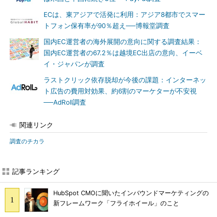
ECは、東アジアで活発に利用：アジア8都市でスマー
トフォン保有率が90％超え──博報堂調査
国内EC運営者の海外展開の意向に関する調査結果：
国内EC運営者の67.2％は越境EC出店の意向、イーベ
イ・ジャパンが調査
ラストクリック依存脱却が今後の課題：インターネッ
ト広告の費用対効果、約6割のマーケターが不安視
──AdRoll調査
関連リンク
調査のチカラ
記事ランキング
HubSpot CMOに聞いたインバウンドマーケティングの
新フレームワーク「フライホイール」のこと