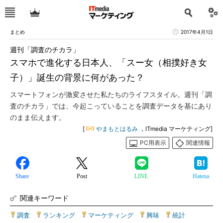
まとめ
2017年4月1日
週刊「調査のチカラ」
スマホで進化する日本人、「スー女（相撲好き女
子）」誕生の背景に何があった？
スマートフォンが激変させた私たちのライフスタイル。週刊「調
査のチカラ」では、今起こっていることを調査データを基にあり
のまま伝えます。
[
やまもとはるみ
，ITmedia マーケティング]
PC用表示
関連情報
Share
Post
LINE
Hatena
関連キーワード
調査
|
ランキング
|
マーケティング
|
興味
|
統計