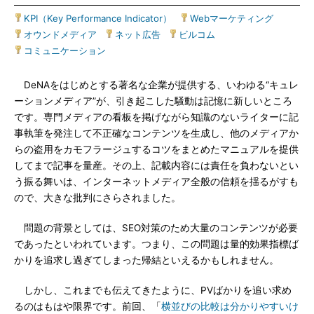
KPI（Key Performance Indicator）
|
Webマーケティング
|
オウンドメディア
|
ネット広告
|
ビルコム
|
コミュニケーション
DeNAをはじめとする著名な企業が提供する、いわゆる“キュレ
ーションメディア”が、引き起こした騒動は記憶に新しいところ
です。専門メディアの看板を掲げながら知識のないライターに記
事執筆を発注して不正確なコンテンツを生成し、他のメディアか
らの盗用をカモフラージュするコツをまとめたマニュアルを提供
してまで記事を量産。その上、記載内容には責任を負わないとい
う振る舞いは、インターネットメディア全般の信頼を揺るがすも
ので、大きな批判にさらされました。
問題の背景としては、SEO対策のため大量のコンテンツが必要
であったといわれています。つまり、この問題は量的効果指標ば
かりを追求し過ぎてしまった帰結といえるかもしれません。
しかし、これまでも伝えてきたように、PVばかりを追い求め
るのはもはや限界です。前回、「
横並びの比較は分かりやすいけ