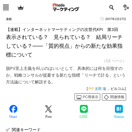
連載
2017年2月27日
【連載】インターネットマーケティングの次世代KPI 第3回
表示されている？ 見られている？ 結局リーチ
している？――「質的視点」からの新たな効果指
標について
（1/2 ページ）
脱PV至上主義を叫ぶのはいいとして、具体的には何を目指すの
か。戦略コンサルが提案する新たな指標「リーチで計る」という
方法論について解説する。
[
太田 滋
，ビルコム]
PC用表示
関連情報
Share
Post
LINE
Hatena
関連キーワード