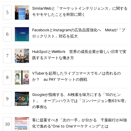
SimilarWebと「マーケットインテリジェンス」に関する
モヤモヤしたことを幹部に聞く
FacebookとInstagramの広告品質強化へ Metaが「ブ
ロックリスト」対応を拡大
HubSpotとWeWork 世界の成長企業が新しい日常で実
践するスマートな働き方
VTuberを起用したライブコマースでモノは売れるの
か？ au PAY マーケットの挑戦
Googleが指南する、AI検索を味方にする「10のヒン
ト」 オープンハウスでは「コンバージョン数63％増」
の事例も
客に提案すべき「次の一手」が分かる 千葉銀行がAI強
化で進める“One to Oneマーケティング”とは