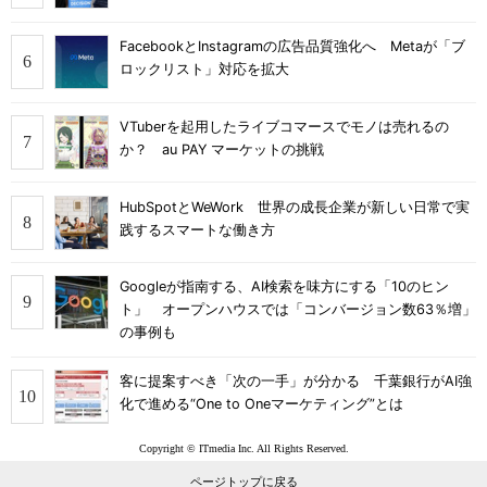
FacebookとInstagramの広告品質強化へ Metaが「ブ
ロックリスト」対応を拡大
VTuberを起用したライブコマースでモノは売れるの
か？ au PAY マーケットの挑戦
HubSpotとWeWork 世界の成長企業が新しい日常で実
践するスマートな働き方
Googleが指南する、AI検索を味方にする「10のヒン
ト」 オープンハウスでは「コンバージョン数63％増」
の事例も
客に提案すべき「次の一手」が分かる 千葉銀行がAI強
化で進める“One to Oneマーケティング”とは
Copyright © ITmedia Inc. All Rights Reserved.
ページトップに戻る