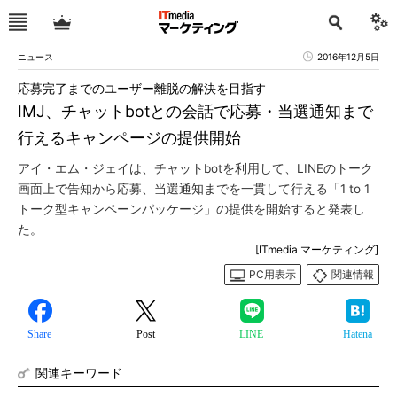
ニュース
2016年12月5日
応募完了までのユーザー離脱の解決を目指す
IMJ、チャットbotとの会話で応募・当選通知まで
行えるキャンページの提供開始
アイ・エム・ジェイは、チャットbotを利用して、LINEのトーク
画面上で告知から応募、当選通知までを一貫して行える「1 to 1
トーク型キャンペーンパッケージ」の提供を開始すると発表し
た。
[ITmedia マーケティング]
PC用表示
関連情報
Share
Post
LINE
Hatena
関連キーワード