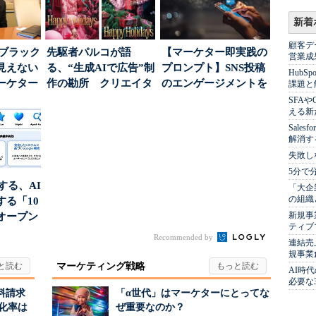
新着
顧客デ
はブラック
先駆者パルコが語
【マーケター即実践の
営業成
見えない
る、“生成AIで広告”制
プロンプト】SNS投稿
Hub
ーケター
作の勘所 クリエイタ
のエンゲージメントを
課題と
..
ーに残る「重要な役
高めるAI活用、ポ...
SFA
える新
割...
Sale
解消す
失敗し
5分で
南する、AI
「大企
の組織
る「10
新規事
オープン
ティブ
Recommended by
連結売
規事業
マーケティング戦略
AI時
必要な
料請求
「α世代」はマーケターにとってな
化率は
ぜ重要なのか？