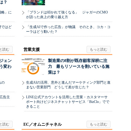
は？
戦略」に
「ブランドは叩かれて強くなる」 ジャガーのCMO
が語った炎上の乗り越え方
材ではど
「生成AIで作った広告」が物議 そのとき、コカ・コ
ーラはどう動いた？
営業支援
ージェン
製造業の8割が既存顧客深耕に注
う変わ
力 最もリソースを割いている施
策は？
れの
生成AIの活用、意外と進んだマーケティング部門と進
まない営業部門 どうして差が生じた？
、広告主
LINE公式アカウントを活用した営業・カスタマーサ
ポート向けビジネスチャットサービス「BizClo」でで
きること
EC／オムニチャネル