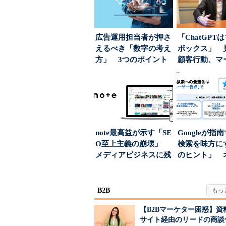
広告運用担当者が押さ
「ChatGPT
えるべき「数字の考え
ボックス」 
方」 3つのポイント
顧客行動、マ
とは
に残された打ち.
note最高益が示す「SE
Googleが指
O至上主義の崩壊」
検索を味方にす
メディアビジネスに残
のヒント」 
された“勝ち筋...
ハウスでは...
B2B
【B2Bマーケター困惑】資
サイト経由のリードの商談