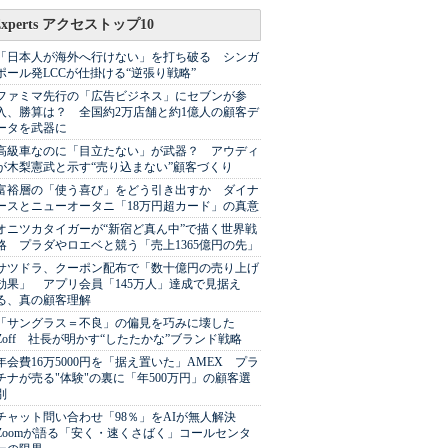
Experts アクセストップ10
「日本人が海外へ行けない」を打ち破る シンガ
ポール発LCCが仕掛ける“逆張り戦略”
ファミマ先行の「広告ビジネス」にセブンが参
入、勝算は？ 全国約2万店舗と約1億人の顧客デ
ータを武器に
高級車なのに「目立たない」が武器？ アウディ
が木梨憲武と示す“売り込まない”顧客づくり
富裕層の「使う喜び」をどう引き出すか ダイナ
ースとニューオータニ「18万円超カード」の真意
オニツカタイガーが“新宿ど真ん中”で描く世界戦
略 プラダやロエベと競う「売上1365億円の先」
サツドラ、クーポン配布で「数十億円の売り上げ
効果」 アプリ会員「145万人」達成で見据え
る、真の顧客理解
「サングラス＝不良」の偏見を巧みに壊した
Zoff 社長が明かす“したたかな”ブランド戦略
年会費16万5000円を「据え置いた」AMEX プラ
チナが売る"体験"の裏に「年500万円」の顧客選
別
チャット問い合わせ「98％」をAIが無人解決
Zoomが語る「安く・速くさばく」コールセンタ