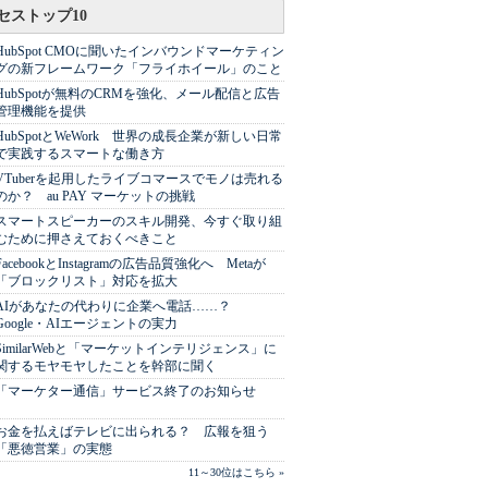
セストップ10
HubSpot CMOに聞いたインバウンドマーケティン
グの新フレームワーク「フライホイール」のこと
HubSpotが無料のCRMを強化、メール配信と広告
管理機能を提供
HubSpotとWeWork 世界の成長企業が新しい日常
で実践するスマートな働き方
VTuberを起用したライブコマースでモノは売れる
のか？ au PAY マーケットの挑戦
スマートスピーカーのスキル開発、今すぐ取り組
むために押さえておくべきこと
FacebookとInstagramの広告品質強化へ Metaが
「ブロックリスト」対応を拡大
AIがあなたの代わりに企業へ電話……？
Google・AIエージェントの実力
SimilarWebと「マーケットインテリジェンス」に
関するモヤモヤしたことを幹部に聞く
「マーケター通信」サービス終了のお知らせ
お金を払えばテレビに出られる？ 広報を狙う
「悪徳営業」の実態
11～30位はこちら »