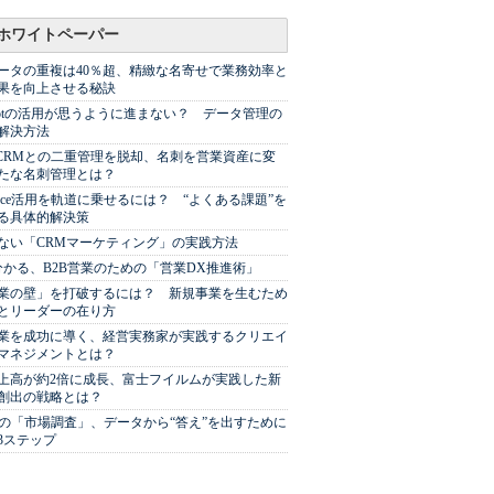
ホワイトペーパー
ータの重複は40％超、精緻な名寄せで業務効率と
果を向上させる秘訣
Spotの活用が思うように進まない？ データ管理の
解決方法
やCRMとの二重管理を脱却、名刺を営業資産に変
たな名刺管理とは？
sforce活用を軌道に乗せるには？ “よくある課題”を
る具体的解決策
ない「CRMマーケティング」の実践方法
分かる、B2B営業のための「営業DX推進術」
業の壁」を打破するには？ 新規事業を生むため
とリーダーの在り方
業を成功に導く、経営実務家が実践するクリエイ
マネジメントとは？
上高が約2倍に成長、富士フイルムが実践した新
創出の戦略とは？
代の「市場調査」、データから“答え”を出すために
3ステップ