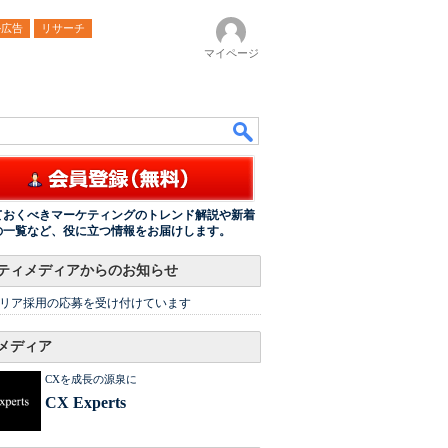
ル広告
リサーチ
マイページ
ておくべきマーケティングのトレンド解説や新着
の一覧など、役に立つ情報をお届けします。
ティメディアからのお知らせ
リア採用の応募を受け付けています
メディア
CXを成長の源泉に
CX Experts