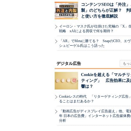
コンテンツSEOは「外注」
製」のどちらが正解？ 判
と使い方を徹底解説
イーロン・マスク氏が仕掛けた究極の「X」
戦略 xAIによる買収で何を期待？
「AR」でMetaに勝てる？ SnapのCEO、エ
シュピーゲル氏はこう語った
デジタル広告
Cookieを超える「マルチ
ティング」 広告効果に及
響は？
Cookieレスの時代 「リターゲティング広告
ることはまだあるか？
「動画広告がディスプレイ広告超え」他、電通「
年 日本の広告費」インターネット広告媒体費
分析