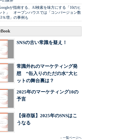
ーの限界
Googleが指南する、AI検索を味方にする「10のヒ
ント」 オープンハウスでは「コンバージョン数
63％増」の事例も
Book
SNSの古い常識を疑え！
常識外れのマーケティング発
想 “缶入りのただの水”大ヒ
ットの舞台裏は？
2025年のマーケティング10の
予言
【保存版】2025年のSNSはこ
うなる
»
一覧ページへ