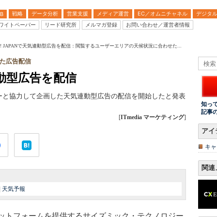
戦略
データ分析
営業支援
メディア運営
EC／オムニチャネル
デジタ
B
ワイトペーパー
リード研究所
メルマガ登録
お問い合わせ／運営者情報
oo! JAPANで天気連動型広告を配信：閲覧するユーザーエリアの天候状況に合わせた...
た広告配信
気連動型広告を配信
ーと協力して企画した天気連動型広告の配信を開始したと発表
知っ
記事
[
ITmedia マーケティング
]
アイ
キャ
関連
|
天気予報
ットフォームを提供するサイズミック・テクノロジー