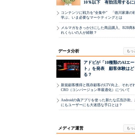
10％以下 有効活用するに
コンテンツに戦力を“全集中” 「徳川家康の
学ぶ、いま必要なマーケティングとは
メルマガをきっかけにした商品購入、B2B商
れくらいの人が経験？
データ分析
アドビが「10種類のAIエ
ト」を発表 顧客体験はど
る？
新規顧客獲得と既存顧客のLTV向上、それぞ
CRO（コンバージョン率最適化）について
Androidの偽アプリを使った新たな広告詐欺
にもユーザーにも大迷惑な手口とは？
メディア運営