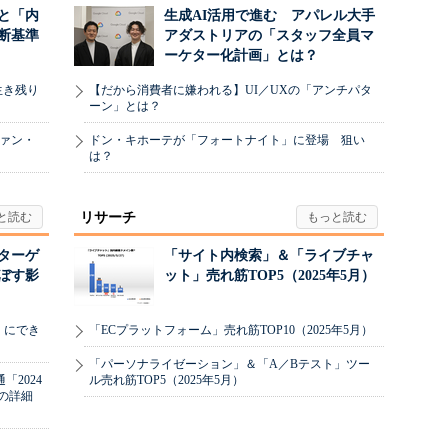
と「内
生成AI活用で進む アパレル大手
断基準
アダストリアの「スタッフ全員マ
ーケター化計画」とは？
生き残り
【だから消費者に嫌われる】UI／UXの「アンチパタ
ーン」とは？
ヴァン・
ドン・キホーテが「フォートナイト」に登場 狙い
は？
リサーチ
リターゲ
「サイト内検索」＆「ライブチャ
ぼす影
ット」売れ筋TOP5（2025年5月）
」にでき
「ECプラットフォーム」売れ筋TOP10（2025年5月）
「パーソナライゼーション」＆「A／Bテスト」ツー
2024
ル売れ筋TOP5（2025年5月）
の詳細