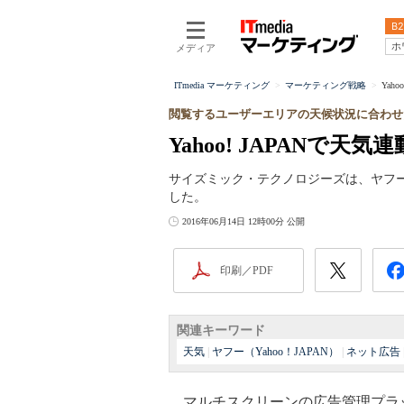
B2
ホ
メディア
ITmedia マーケティング
マーケティング戦略
Yah
閲覧するユーザーエリアの天候状況に合わせ
Yahoo! JAPANで天
サイズミック・テクノロジーズは、ヤフ
した。
2016年06月14日 12時00分 公開
印刷／PDF
関連キーワード
天気
|
ヤフー（Yahoo！JAPAN）
|
ネット広告
マルチスクリーンの広告管理プラ