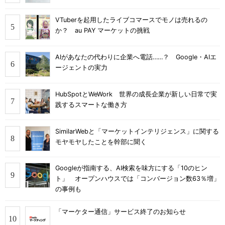
VTuberを起用したライブコマースでモノは売れるの
か？ au PAY マーケットの挑戦
AIがあなたの代わりに企業へ電話……？ Google・AIエ
ージェントの実力
HubSpotとWeWork 世界の成長企業が新しい日常で実
践するスマートな働き方
SimilarWebと「マーケットインテリジェンス」に関する
モヤモヤしたことを幹部に聞く
Googleが指南する、AI検索を味方にする「10のヒン
ト」 オープンハウスでは「コンバージョン数63％増」
の事例も
「マーケター通信」サービス終了のお知らせ