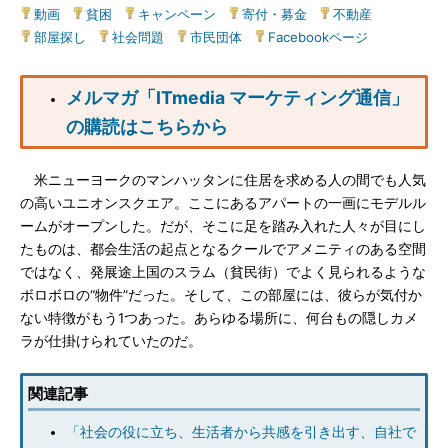
動画
|
貧困
|
キャンペーン
|
寄付・募金
|
不動産
|
部屋探し
|
社会問題
|
市民団体
|
Facebookページ
メルマガ「ITmedia マーケティング通信」
の購読はこちらから
米ニューヨークのマンハッタンに住居を求める人の間でも人気
の高いユニオンスクエア。ここにあるアパートの一画にモデルル
ームがオープンした。だが、そこに足を踏み入れた人々が目にし
たものは、都会生活の起点となるクールでアメニティのある空間
ではなく、発展途上国のスラム（貧民街）でよく見られるような
ボロボロの“物件”だった。そして、この部屋には、彼らが気付か
ない特徴がもう1つあった。あらゆる場所に、何台もの隠しカメ
ラが仕掛けられていたのだ。
関連記事
「社会の役に立ち、生活者から共感を引き出す、自社で