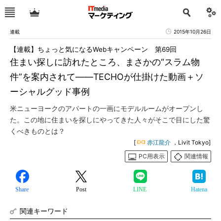
連載
2015年10月26日
【連載】ちょっと気になるWebキャンペーン 第69回
住まい探しに訪れたところ、まさかの“スラム物
件”を案内されて――TECHOが仕掛けた動画＋ソ
ーシャルグッド事例
米ニューヨークのアパートの一画にモデルルームがオープンし
た。この地に住まいを探しにやってきた人々がそこで目にした驚
くべきものとは？
[
赤江龍介
，Livit Tokyo]
PC用表示
関連情報
Share
Post
LINE
Hatena
関連キーワード