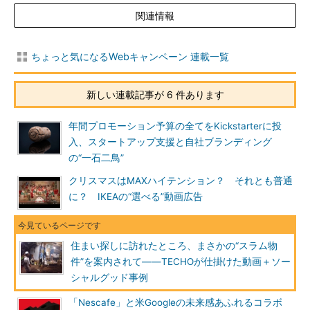
関連情報
ちょっと気になるWebキャンペーン 連載一覧
新しい連載記事が 6 件あります
年間プロモーション予算の全てをKickstarterに投
入、スタートアップ支援と自社ブランディング
の“一石二鳥”
クリスマスはMAXハイテンション？ それとも普通
に？ IKEAの“選べる”動画広告
住まい探しに訪れたところ、まさかの“スラム物
件”を案内されて――TECHOが仕掛けた動画＋ソー
シャルグッド事例
「Nescafe」と米Googleの未来感あふれるコラボ