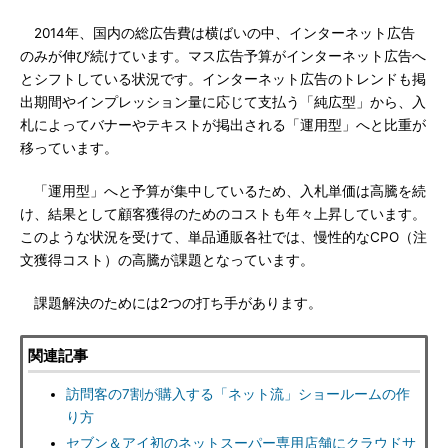
2014年、国内の総広告費は横ばいの中、インターネット広告
のみが伸び続けています。マス広告予算がインターネット広告へ
とシフトしている状況です。インターネット広告のトレンドも掲
出期間やインプレッション量に応じて支払う「純広型」から、入
札によってバナーやテキストが掲出される「運用型」へと比重が
移っています。
「運用型」へと予算が集中しているため、入札単価は高騰を続
け、結果として顧客獲得のためのコストも年々上昇しています。
このような状況を受けて、単品通販各社では、慢性的なCPO（注
文獲得コスト）の高騰が課題となっています。
課題解決のためには2つの打ち手があります。
関連記事
訪問客の7割が購入する「ネット流」ショールームの作
り方
セブン＆アイ初のネットスーパー専用店舗にクラウドサ