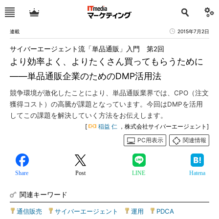
連載
2015年7月2日
サイバーエージェント流「単品通販」入門 第2回
より効率よく、よりたくさん買ってもらうために
――単品通販企業のためのDMP活用法
競争環境が激化したことにより、単品通販業界では、CPO（注文
獲得コスト）の高騰が課題となっています。今回はDMPを活用
してこの課題を解決していく方法をお伝えします。
[
稲益 仁
，株式会社サイバーエージェント]
PC用表示
関連情報
Share
Post
LINE
Hatena
関連キーワード
通信販売
|
サイバーエージェント
|
運用
|
PDCA