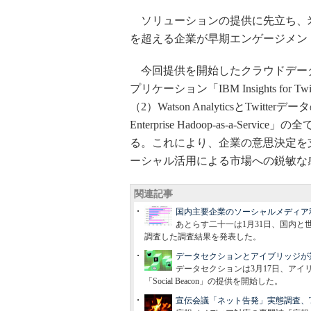
ソリューションの提供に先立ち、米IB
を超える企業が早期エンゲージメ
今回提供を開始したクラウドデータ
プリケーション「IBM Insights f
（2）Watson AnalyticsとTwi
Enterprise Hadoop-as-a-Se
る。これにより、企業の意思決定を
ーシャル活用による市場への鋭敏な
関連記事
国内主要企業のソーシャルメディア
あとらす二十一は1月31日、国内
調査した調査結果を発表した。
データセクションとアイブリッジが
データセクションは3月17日、ア
「Social Beacon」の提供を開始した。
宣伝会議「ネット告発」実態調査、Tw