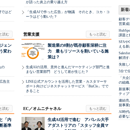
が語った炎上の乗り越え方
新着
材ではど
「生成AIで作った広告」が物議 そのとき、コカ・コ
ーラはどう動いた？
顧客デ
営業成
Hub
営業支援
課題と
SFA
ージェン
製造業の8割が既存顧客深耕に注
える新
う変わ
力 最もリソースを割いている施
Sale
策は？
解消す
失敗し
れの
生成AIの活用、意外と進んだマーケティング部門と進
5分で
まない営業部門 どうして差が生じた？
「大企
、広告主
LINE公式アカウントを活用した営業・カスタマーサ
の組織
ポート向けビジネスチャットサービス「BizClo」でで
新規事
きること
ティブ
連結売
規事業
EC／オムニチャネル
AI時
必要な
と「内
生成AI活用で進む アパレル大手
断基準
アダストリアの「スタッフ全員マ