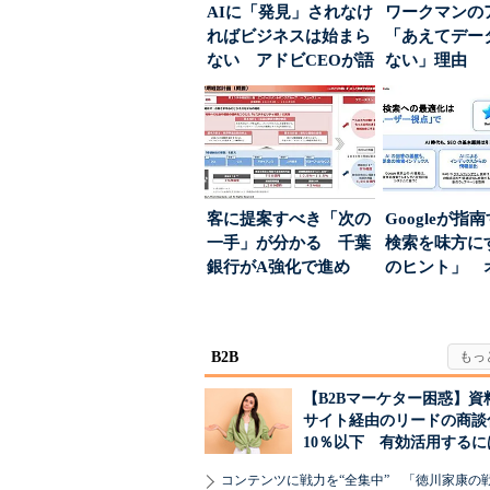
AIに「発見」されなけ
ワークマンの
ればビジネスは始まら
「あえてデー
ない アドビCEOが語
ない」理由 
った、AIエージ...
ちた顧客満足
引...
客に提案すべき「次の
Googleが指
一手」が分かる 千葉
検索を味方にす
銀行がA強化で進め
のヒント」 
る“One to On...
ハウスでは...
B2B
【B2Bマーケター困惑】資
サイト経由のリードの商談
10％以下 有効活用するに
コンテンツに戦力を“全集中” 「徳川家康の