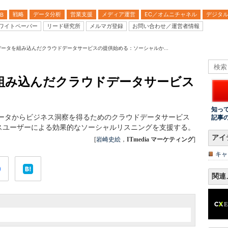
戦略
データ分析
営業支援
メディア運営
EC／オムニチャネル
デジタ
B
ワイトペーパー
リード研究所
メルマガ登録
お問い合わせ／運営者情報
tterデータを組み込んだクラウドデータサービスの提供始める：ソーシャルか...
ータを組み込んだクラウドデータサービス
知っ
erのデータからビジネス洞察を得るためのクラウドデータサービス
記事
スユーザーによる効果的なソーシャルリスニングを支援する。
アイ
[
岩崎史絵
，
ITmedia マーケティング
]
キャ
関連