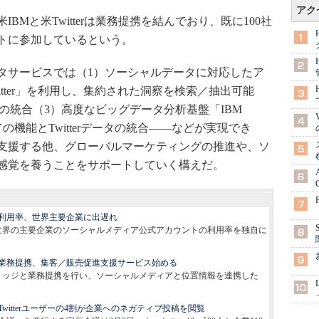
アク
Mと米Twitterは業務提携を結んでおり、既に100社
ントに参加しているという。
サービスでは（1）ソーシャルデータに対応したア
or Twitter」を利用し、集約された洞察を検索／抽出可能
tterデータの統合（3）高度なビッグデータ分析基盤「IBM
rvice」の全ての機能とTwitterデータの統合――などが実現でき
支援する他、グローバルマーケティングの推進や、ソ
感覚を養うことをサポートしていく構えだ。
利用率、世界主要企業に出遅れ
と世界の主要企業のソーシャルメディア公式アカウントの利用率を独自に
業務提携、集客／販売促進支援サービス始める
イリッジと業務提携を行い、ソーシャルメディアと位置情報を連携した
itterユーザーの4割が企業へのネガティブ投稿を閲覧