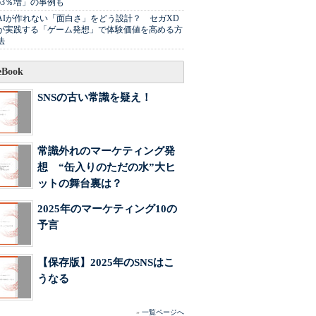
63％増」の事例も
AIが作れない「面白さ」をどう設計？ セガXD
が実践する「ゲーム発想」で体験価値を高める方
法
Book
SNSの古い常識を疑え！
常識外れのマーケティング発
想 “缶入りのただの水”大ヒ
ットの舞台裏は？
2025年のマーケティング10の
予言
【保存版】2025年のSNSはこ
うなる
»
一覧ページへ