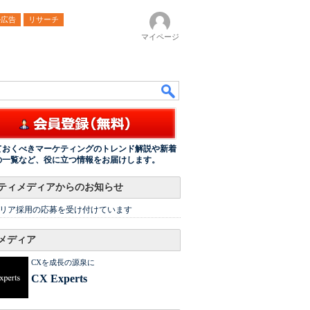
ル広告
リサーチ
マイページ
ておくべきマーケティングのトレンド解説や新着
の一覧など、役に立つ情報をお届けします。
ティメディアからのお知らせ
リア採用の応募を受け付けています
メディア
CXを成長の源泉に
CX Experts