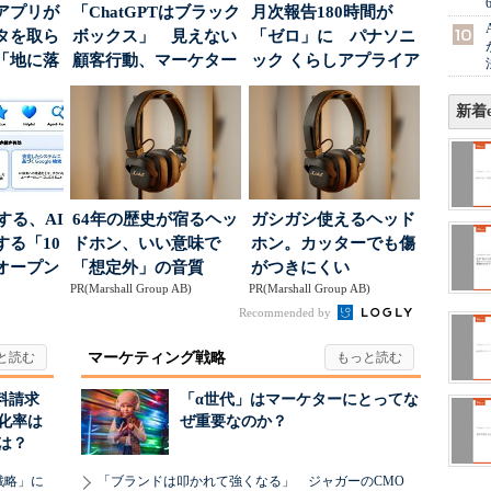
アプリが
「ChatGPTはブラック
月次報告180時間が
タを取ら
ボックス」 見えない
「ゼロ」に パナソニ
「地に落
顧客行動、マーケター
ック くらしアプライア
度」を
に残された打ち...
ンス社が挑んだVo...
新着e
南する、AI
64年の歴史が宿るヘッ
ガシガシ使えるヘッド
る「10
ドホン、いい意味で
ホン。カッターでも傷
オープン
「想定外」の音質
がつきにくい
PR(Marshall Group AB)
PR(Marshall Group AB)
Recommended by
マーケティング戦略
料請求
「α世代」はマーケターにとってな
化率は
ぜ重要なのか？
は？
戦略」に
「ブランドは叩かれて強くなる」 ジャガーのCMO