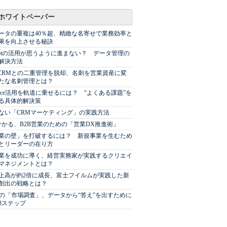
ホワイトペーパー
ータの重複は40％超、精緻な名寄せで業務効率と
果を向上させる秘訣
Spotの活用が思うように進まない？ データ管理の
解決方法
やCRMとの二重管理を脱却、名刺を営業資産に変
たな名刺管理とは？
sforce活用を軌道に乗せるには？ “よくある課題”を
る具体的解決策
ない「CRMマーケティング」の実践方法
分かる、B2B営業のための「営業DX推進術」
業の壁」を打破するには？ 新規事業を生むため
とリーダーの在り方
業を成功に導く、経営実務家が実践するクリエイ
マネジメントとは？
上高が約2倍に成長、富士フイルムが実践した新
創出の戦略とは？
代の「市場調査」、データから“答え”を出すために
3ステップ