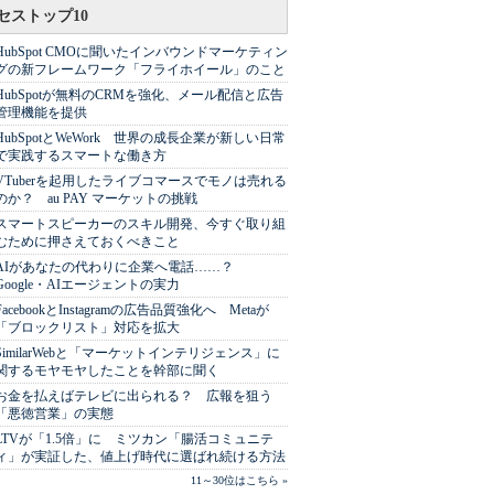
セストップ10
HubSpot CMOに聞いたインバウンドマーケティン
グの新フレームワーク「フライホイール」のこと
HubSpotが無料のCRMを強化、メール配信と広告
管理機能を提供
HubSpotとWeWork 世界の成長企業が新しい日常
で実践するスマートな働き方
VTuberを起用したライブコマースでモノは売れる
のか？ au PAY マーケットの挑戦
スマートスピーカーのスキル開発、今すぐ取り組
むために押さえておくべきこと
AIがあなたの代わりに企業へ電話……？
Google・AIエージェントの実力
FacebookとInstagramの広告品質強化へ Metaが
「ブロックリスト」対応を拡大
SimilarWebと「マーケットインテリジェンス」に
関するモヤモヤしたことを幹部に聞く
お金を払えばテレビに出られる？ 広報を狙う
「悪徳営業」の実態
LTVが「1.5倍」に ミツカン「腸活コミュニテ
ィ」が実証した、値上げ時代に選ばれ続ける方法
11～30位はこちら »