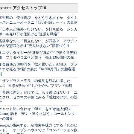
Experts アクセストップ10
富裕層の「使う喜び」をどう引き出すか ダイナ
ースとニューオータニ「18万円超カード」の真意
「日本人が海外へ行けない」を打ち破る シンガ
ポール発LCCが仕掛ける“逆張り戦略”
高級車なのに「目立たない」が武器？ アウディ
が木梨憲武と示す“売り込まない”顧客づくり
オニツカタイガーが“新宿ど真ん中”で描く世界戦
略 プラダやロエベと競う「売上1365億円の先」
年会費16万5000円を「据え置いた」AMEX プラ
チナが売る"体験"の裏に「年500万円」の顧客選
別
「サングラス＝不良」の偏見を巧みに壊した
Zoff 社長が明かす“したたかな”ブランド戦略
「普通に満足」だけでは、もう選ばれない？ ユ
ニクロ、セコマの事例にみる「感動のツボ」の設
計
チャット問い合わせ「98％」をAIが無人解決
Zoomが語る「安く・速くさばく」コールセンタ
ーの限界
Googleが指南する、AI検索を味方にする「10のヒ
ント」 オープンハウスでは「コンバージョン数