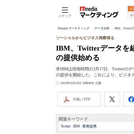
B2
ホ
メディア
ITmedia マーケティング
データ分析
IBM、Twi
ソーシャルからビジネス洞察得る
IBM、Twitterデ
の提供始める
米IBMは現地時間の3月17日、Twitt
の提供を開始した。これにより、ビジネ
2015年03月18日 16時00分 公開
印刷／PDF
関連キーワード
Twitter
|
IBM
|
業務提携