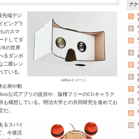
アク
最先端デジ
イピングラ
持ちのスマ
ードしてダ
VRの世界
べるダンボ
な二眼レン
れている。
milboxイメージ
静止画や動
milbox公式アプリの提供や、版権フリーのCGキャラク
供も構想している。明治大学との共同研究を進めてお
定だ。
あるスパイ
いて、今後活