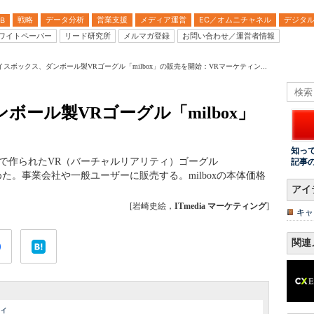
戦略
データ分析
営業支援
メディア運営
EC／オムニチャネル
デジタ
B
ワイトペーパー
リード研究所
メルマガ登録
お問い合わせ／運営者情報
イスボックス、ダンボール製VRゴーグル「milbox」の販売を開始：VRマーケティン...
ール製VRゴーグル「milbox」
知っ
ルで作られたVR（バーチャルリアリティ）ゴーグル
記事
めた。事業会社や一般ユーザーに販売する。milboxの本体価格
アイ
[岩崎史絵，
ITmedia マーケティング
]
キャ
関連
ィ