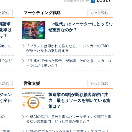
Recommended by
マーケティング戦略
料請求
「α世代」はマーケターにとってな
化率は
ぜ重要なのか？
は？
戦略」に
「ブランドは叩かれて強くなる」 ジャガーのCMO
が語った炎上の乗り越え方
材ではど
「生成AIで作った広告」が物議 そのとき、コカ・コ
ーラはどう動いた？
営業支援
ージェン
製造業の8割が既存顧客深耕に注
う変わ
力 最もリソースを割いている施
策は？
れの
生成AIの活用、意外と進んだマーケティング部門と進
まない営業部門 どうして差が生じた？
、広告主
LINE公式アカウントを活用した営業・カスタマーサ