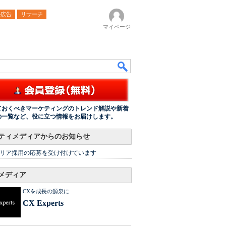
ル広告
リサーチ
マイページ
ておくべきマーケティングのトレンド解説や新着
の一覧など、役に立つ情報をお届けします。
ティメディアからのお知らせ
リア採用の応募を受け付けています
メディア
CXを成長の源泉に
CX Experts