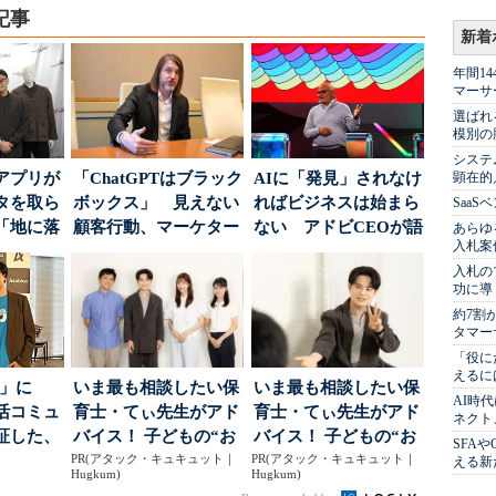
記事
新着
年間1
マーサ
選ばれ
模別の
システ
アプリが
「ChatGPTはブラック
AIに「発見」されなけ
顕在的
タを取ら
ボックス」 見えない
ればビジネスは始まら
Saa
「地に落
顧客行動、マーケター
ない アドビCEOが語
あらゆ
入札案
度」を
に残された打ち...
った、AIエージ...
入札の
功に導
約7割
タマー
「役に
えるに
5倍」に
いま最も相談したい保
いま最も相談したい保
AI時
活コミュ
育士・てぃ先生がアド
育士・てぃ先生がアド
ネクト
証した、
バイス！ 子どもの“お
バイス！ 子どもの“お
SFA
...
PR(アタック・キュキュット｜
てつだい”に、どん...
PR(アタック・キュキュット｜
てつだい”に、どん...
える新
Hugkum)
Hugkum)