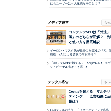
にもユーザーにも大迷惑な手口とは？
メディア運営
コンテンツSEOは「外注」
製」のどちらが正解？ 判
と使い方を徹底解説
イーロン・マスク氏が仕掛けた究極の「X」
戦略 xAIによる買収で何を期待？
「AR」でMetaに勝てる？ SnapのCEO、エ
シュピーゲル氏はこう語った
デジタル広告
Cookieを超える「マルチ
ティング」 広告効果に及
響は？
Cookieレスの時代 「リターゲティング広告