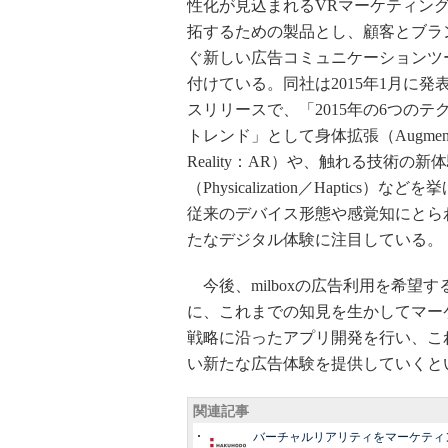
性化が見込まれるVRマーケティン
拓するための製品とし、顧客とブラ
ぐ新しい広告コミュニケーションツ
付けている。同社は2015年1月に発
スリリースで、「2015年の6つのテ
トレンド」として身体拡張（Augment
Reality：AR）や、触れる技術の新
（Physicalization／Haptics）な
従来のデバイス形態や感覚知にとら
たなデジタル体験に注目している。
今後、milboxの広告利用を希望す
に、これまでの知見を生かしてマー
戦略に沿ったアプリ開発を行い、こ
い新たな広告体験を提供していくと
関連記事
バーチャルリアリティをマーケティ