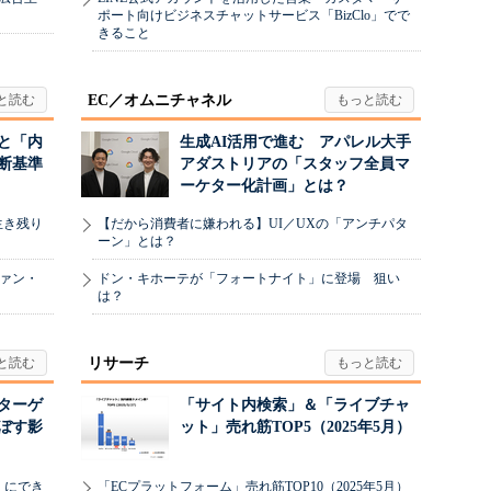
ポート向けビジネスチャットサービス「BizClo」でで
きること
EC／オムニチャネル
と「内
生成AI活用で進む アパレル大手
断基準
アダストリアの「スタッフ全員マ
ーケター化計画」とは？
生き残り
【だから消費者に嫌われる】UI／UXの「アンチパタ
ーン」とは？
ヴァン・
ドン・キホーテが「フォートナイト」に登場 狙い
は？
リサーチ
リターゲ
「サイト内検索」＆「ライブチャ
ぼす影
ット」売れ筋TOP5（2025年5月）
」にでき
「ECプラットフォーム」売れ筋TOP10（2025年5月）