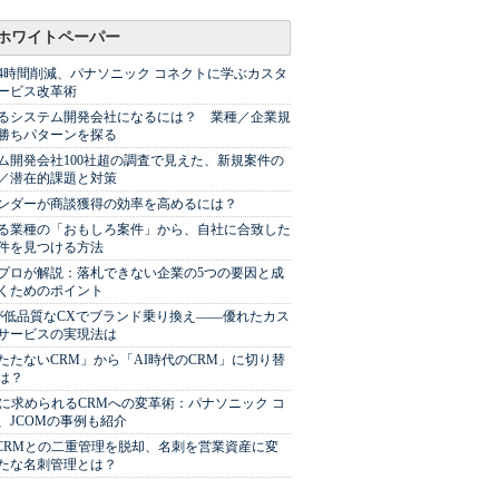
ホワイトペーパー
44時間削減、パナソニック コネクトに学ぶカスタ
ービス改革術
るシステム開発会社になるには？ 業種／企業規
勝ちパターンを探る
ム開発会社100社超の調査で見えた、新規案件の
／潜在的課題と対策
Sベンダーが商談獲得の効率を高めるには？
る業種の「おもしろ案件」から、自社に合致した
件を見つける方法
プロが解説：落札できない企業の5つの要因と成
くためのポイント
が低品質なCXでブランド乗り換え――優れたカス
サービスの実現法は
たたないCRM」から「AI時代のCRM」に切り替
は？
代に求められるCRMへの変革術：パナソニック コ
、JCOMの事例も紹介
やCRMとの二重管理を脱却、名刺を営業資産に変
たな名刺管理とは？