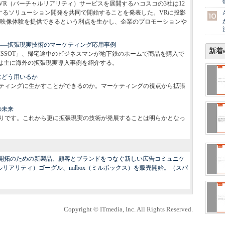
VR（バーチャルリアリティ）サービスを展開するハコスコの3社は12
用するソリューション開発を共同で開始することを発表した。VRに投影
映像体験を提供できるという利点を生かし、企業のプロモーションや
――拡張現実技術のマーケティング応用事例
新着e
ISSOT」、帰宅途中のビジネスマンが地下鉄のホームで商品を購入で
回は主に海外の拡張現実導入事例を紹介する。
にどう用いるか
ティングに生かすことができるのか。マーケティングの視点から拡張
の未来
りです。これから更に拡張現実の技術が発展することは明らかとなっ
場開拓のための新製品、顧客とブランドをつなぐ新しい広告コミュニケ
リアリティ）ゴーグル、milbox（ミルボックス）を販売開始。（スパ
Copyright © ITmedia, Inc. All Rights Reserved.