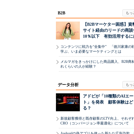
B2B
【B2Bマーケター困惑】資
サイト経由のリードの商談
10％以下 有効活用するに
コンテンツに戦力を“全集中” 「徳川家康の
学ぶ、いま必要なマーケティングとは
メルマガをきっかけにした商品購入、B2B商
れくらいの人が経験？
データ分析
アドビが「10種類のAIエ
ト」を発表 顧客体験はど
る？
新規顧客獲得と既存顧客のLTV向上、それぞ
CRO（コンバージョン率最適化）について
Androidの偽アプリを使った新たな広告詐欺