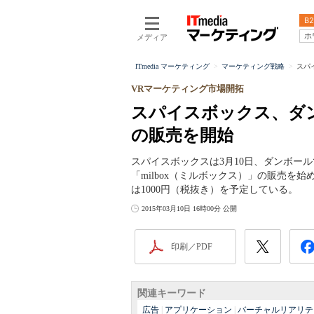
B2
ホ
メディア
ITmedia マーケティング
マーケティング戦略
スパ
VRマーケティング市場開拓
スパイスボックス、ダンボ
の販売を開始
スパイスボックスは3月10日、ダンボー
「milbox（ミルボックス）」の販売を始
は1000円（税抜き）を予定している。
2015年03月10日 16時00分 公開
印刷／PDF
関連キーワード
広告
|
アプリケーション
|
バーチャルリアリテ