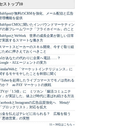
セストップ10
HubSpotが無料のCRMを強化、メール配信と広告
管理機能を提供
HubSpot CMOに聞いたインバウンドマーケティン
グの新フレームワーク「フライホイール」のこと
HubSpotとWeWork 世界の成長企業が新しい日常
で実践するスマートな働き方
スマートスピーカーのスキル開発、今すぐ取り組
むために押さえておくべきこと
AIがあなたの代わりに企業へ電話……？
Google・AIエージェントの実力
SimilarWebと「マーケットインテリジェンス」に
関するモヤモヤしたことを幹部に聞く
VTuberを起用したライブコマースでモノは売れる
のか？ au PAY マーケットの挑戦
LTVが「1.5倍」に ミツカン「腸活コミュニテ
ィ」が実証した、値上げ時代に選ばれ続ける方法
FacebookとInstagramの広告品質強化へ Metaが
「ブロックリスト」対応を拡大
お金を払えばテレビに出られる？ 広報を狙う
「悪徳営業」の実態
11～30位はこちら »