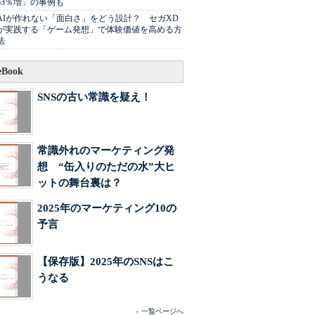
63％増」の事例も
AIが作れない「面白さ」をどう設計？ セガXD
が実践する「ゲーム発想」で体験価値を高める方
法
Book
SNSの古い常識を疑え！
常識外れのマーケティング発
想 “缶入りのただの水”大ヒ
ットの舞台裏は？
2025年のマーケティング10の
予言
【保存版】2025年のSNSはこ
うなる
»
一覧ページへ