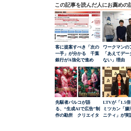
この記事を読んだ人にお薦めの
客に提案すべき「次の
ワークマンの
一手」が分かる 千葉
「あえてデー
銀行がA強化で進め
ない」理由 
る“One to On...
ちた顧客満足
引...
先駆者パルコが語
LTVが「1.
る、“生成AIで広告”制
ミツカン「腸
作の勘所 クリエイタ
ニティ」が実
ーに残る「重要な役
値上げ時代に選ば
割...