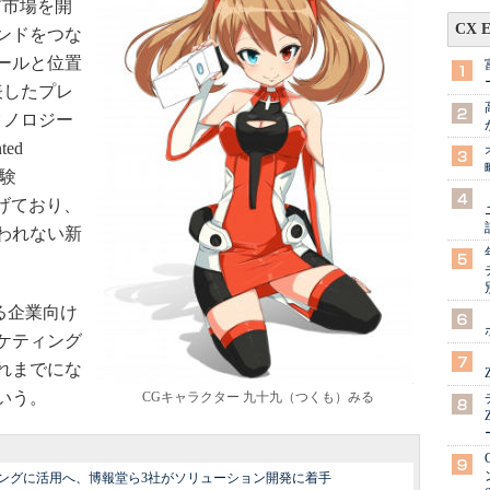
グ市場を開
CX 
ンドをつな
ールと位置
表したプレ
クノロジー
ed
体験
どを挙げており、
われない新
る企業向け
ケティング
れまでにな
いう。
CGキャラクター 九十九（つくも）みる
ングに活用へ、博報堂ら3社がソリューション開発に着手