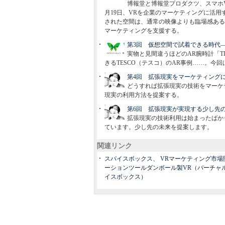
博報堂と博報堂プロダクツ、スマホ
月19日、VRを企業のマーケティングに活
された空間は、通常の映像よりも臨場感ある
マーケティングを支援する。
第3回 仮想空間で試着できる時代
実物と見間違うほどのAR腕時計「T
きるTESCO（テスコ）のAR事例……。今
第4回 拡張現実をマーケティング
どうすれば拡張現実の技術をマーケ
現実の利用方法を提案する。
第6回 拡張現実が実現する少し先
拡張現実の技術利用は始まったばか
ています。少し先の未来を提案します。
関連リンク
スパイスボックス、 VRマーケティング市
ーションツールダンボール製VR（バーチャル
イスボックス）