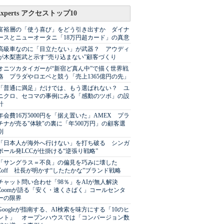
Experts アクセストップ10
富裕層の「使う喜び」をどう引き出すか ダイナ
ースとニューオータニ「18万円超カード」の真意
高級車なのに「目立たない」が武器？ アウディ
が木梨憲武と示す“売り込まない”顧客づくり
オニツカタイガーが“新宿ど真ん中”で描く世界戦
略 プラダやロエベと競う「売上1365億円の先」
「普通に満足」だけでは、もう選ばれない？ ユ
ニクロ、セコマの事例にみる「感動のツボ」の設
計
年会費16万5000円を「据え置いた」AMEX プラ
チナが売る"体験"の裏に「年500万円」の顧客選
別
「日本人が海外へ行けない」を打ち破る シンガ
ポール発LCCが仕掛ける“逆張り戦略”
「サングラス＝不良」の偏見を巧みに壊した
Zoff 社長が明かす“したたかな”ブランド戦略
チャット問い合わせ「98％」をAIが無人解決
Zoomが語る「安く・速くさばく」コールセンタ
ーの限界
Googleが指南する、AI検索を味方にする「10のヒ
ント」 オープンハウスでは「コンバージョン数