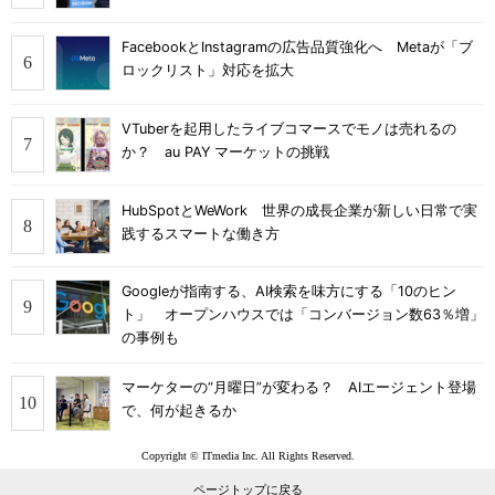
FacebookとInstagramの広告品質強化へ Metaが「ブ
ロックリスト」対応を拡大
VTuberを起用したライブコマースでモノは売れるの
か？ au PAY マーケットの挑戦
HubSpotとWeWork 世界の成長企業が新しい日常で実
践するスマートな働き方
Googleが指南する、AI検索を味方にする「10のヒン
ト」 オープンハウスでは「コンバージョン数63％増」
の事例も
マーケターの“月曜日”が変わる？ AIエージェント登場
で、何が起きるか
Copyright © ITmedia Inc. All Rights Reserved.
ページトップに戻る