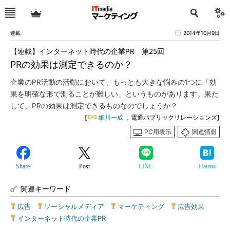
連載
2014年10月9日
【連載】インターネット時代の企業PR 第25回
PRの効果は測定できるのか？
企業のPR活動の活動において、もっとも大きな悩みの1つに「効
果を明確な形で測ることが難しい」というものがあります。果た
して、PRの効果は測定できるものなのでしょうか？
[
細川一成
，電通パブリックリレーションズ]
PC用表示
関連情報
Share
Post
LINE
Hatena
関連キーワード
広告
|
ソーシャルメディア
|
マーケティング
|
広告効果
|
インターネット時代の企業PR