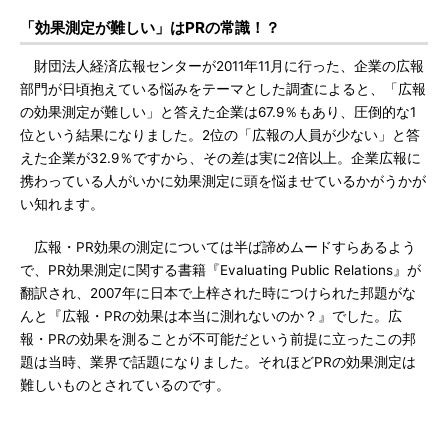
「効果測定が難しい」はPRの常識！？
財団法人経済広報センターが2011年11月に行った、企業の広報
部門が日頃抱えている悩みをテーマとした調査によると、「広報
の効果測定が難しい」と答えた企業は67.9％もあり、圧倒的な1
位という結果になりました。2位の「広報の人員が少ない」と答
えた企業が32.9％ですから、その差は実に2倍以上。企業広報に
携わっている人がいかに効果測定に頭を悩ませているかがうかが
い知れます。
広報・PR効果の測定については半ば諦めムードすらあるよう
で、PR効果測定に関する書籍『Evaluating Public Relations』が
翻訳され、2007年に日本で上梓された時につけられた邦題がな
んと『広報・PRの効果は本当に測れないのか？』でした。広
報・PRの効果を測ることが不可能だという前提に立ったこの邦
題は当時、業界で話題になりました。それほどPRの効果測定は
難しいものとされているのです。