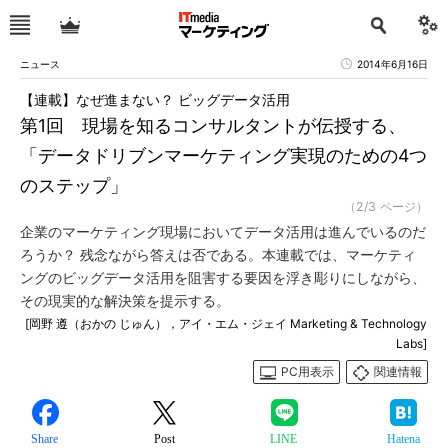
ニュース
2014年6月16日
【連載】なぜ進まない？ ビッグデータ活用
第1回 現場を知るコンサルタントが伝授する、
「データドリブンマーケティング実現のための4つ
のステップ」
（2/3 ページ）
企業のマーケティング現場においてデータ活用は進んでいるのだ
ろうか？ 残念ながら答えは否である。本連載では、マーケティ
ングのビッグデータ活用を阻害する要因を浮き彫りにしながら、
その現実的な解決策を提示する。
[岡野 遵（おかの じゅん），アイ・エム・ジェイ Marketing & Technology
Labs]
PC用表示
関連情報
Share
Post
LINE
Hatena