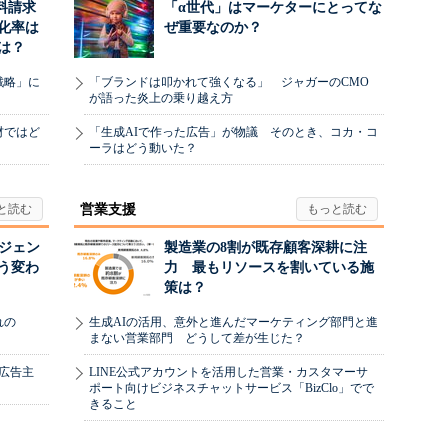
料請求
「α世代」はマーケターにとってな
化率は
ぜ重要なのか？
は？
戦略」に
「ブランドは叩かれて強くなる」 ジャガーのCMO
が語った炎上の乗り越え方
材ではど
「生成AIで作った広告」が物議 そのとき、コカ・コ
ーラはどう動いた？
営業支援
ージェン
製造業の8割が既存顧客深耕に注
う変わ
力 最もリソースを割いている施
策は？
れの
生成AIの活用、意外と進んだマーケティング部門と進
まない営業部門 どうして差が生じた？
、広告主
LINE公式アカウントを活用した営業・カスタマーサ
ポート向けビジネスチャットサービス「BizClo」でで
きること