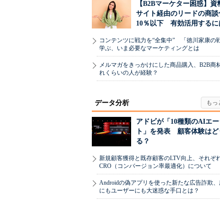
【B2Bマーケター困惑】資
サイト経由のリードの商談
10％以下 有効活用するに
コンテンツに戦力を“全集中” 「徳川家康の
学ぶ、いま必要なマーケティングとは
メルマガをきっかけにした商品購入、B2B商
れくらいの人が経験？
データ分析
アドビが「10種類のAIエ
ト」を発表 顧客体験はど
る？
新規顧客獲得と既存顧客のLTV向上、それぞ
CRO（コンバージョン率最適化）について
Androidの偽アプリを使った新たな広告詐欺
にもユーザーにも大迷惑な手口とは？