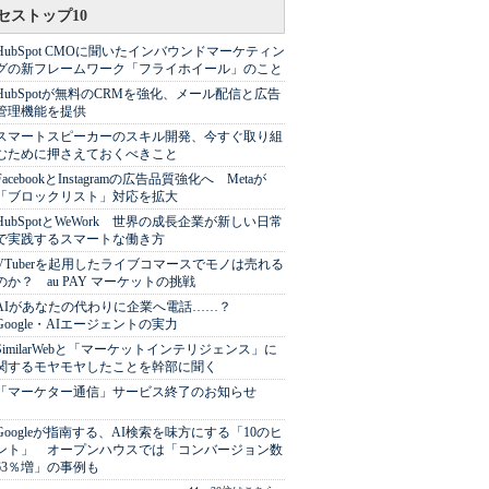
セストップ10
HubSpot CMOに聞いたインバウンドマーケティン
グの新フレームワーク「フライホイール」のこと
HubSpotが無料のCRMを強化、メール配信と広告
管理機能を提供
スマートスピーカーのスキル開発、今すぐ取り組
むために押さえておくべきこと
FacebookとInstagramの広告品質強化へ Metaが
「ブロックリスト」対応を拡大
HubSpotとWeWork 世界の成長企業が新しい日常
で実践するスマートな働き方
VTuberを起用したライブコマースでモノは売れる
のか？ au PAY マーケットの挑戦
AIがあなたの代わりに企業へ電話……？
Google・AIエージェントの実力
SimilarWebと「マーケットインテリジェンス」に
関するモヤモヤしたことを幹部に聞く
「マーケター通信」サービス終了のお知らせ
Googleが指南する、AI検索を味方にする「10のヒ
ント」 オープンハウスでは「コンバージョン数
63％増」の事例も