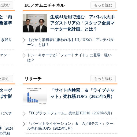
EC／オムニチャネル
と「内
生成AI活用で進む アパレル大手
断基準
アダストリアの「スタッフ全員マ
ーケター化計画」とは？
生き残り
【だから消費者に嫌われる】UI／UXの「アンチパタ
ーン」とは？
ヴァン・
ドン・キホーテが「フォートナイト」に登場 狙い
は？
リサーチ
リターゲ
「サイト内検索」＆「ライブチャ
ぼす影
ット」売れ筋TOP5（2025年5月）
」にでき
「ECプラットフォーム」売れ筋TOP10（2025年5月）
「パーソナライゼーション」＆「A／Bテスト」ツー
2024
ル売れ筋TOP5（2025年5月）
の詳細