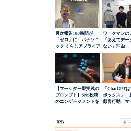
月次報告180時間が
ワークマンの
「ゼロ」に パナソニ
「あえてデー
ック くらしアプライア
ない」理由 
ンス社が挑んだVo...
ちた顧客満足
引...
【マーケター即実践の
「ChatGPT
プロンプト】SNS投稿
ボックス」 
のエンゲージメントを
顧客行動、マ
高めるAI活用、ポ...
に残された打ち.
B2B