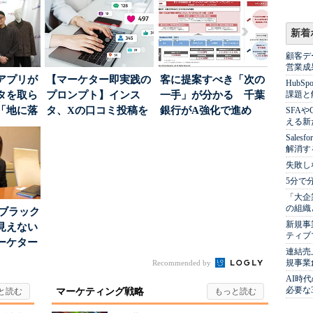
新着
顧客デ
営業成
アプリが
【マーケター即実践の
客に提案すべき「次の
Hub
タを取ら
プロンプト】インス
一手」が分かる 千葉
課題と
「地に落
タ、Xの口コミ投稿を
銀行がA強化で進め
SFA
える新
度」を
分析→戦略立案に生か
る“One to On...
Sale
す...
解消す
失敗し
5分で
「大企
の組織
はブラック
新規事
見えない
ティブ
ーケター
連結売
..
規事業
Recommended by
AI時
必要な
マーケティング戦略