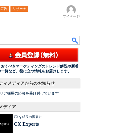
ル広告
リサーチ
マイページ
ておくべきマーケティングのトレンド解説や新着
の一覧など、役に立つ情報をお届けします。
ティメディアからのお知らせ
リア採用の応募を受け付けています
メディア
CXを成長の源泉に
CX Experts