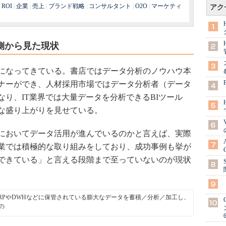
|
ROI
|
企業
|
売上
|
ブランド戦略
|
コンサルタント
|
O2O
|
マーケティ
アク
側から見た現状
になってきている。書店ではデータ分析のノウハウ本
ナーができ、人材採用市場ではデータ分析者（データ
り、IT業界では大量データを分析できるBIツール
な盛り上がりを見せている。
においてデータ活用が進んでいるのかと言えば、実際
業では積極的な取り組みをしており、成功事例も挙が
できている」と言える段階まで至っていないのが現状
eツールの略。ERPやDWHなどに保管されている膨大なデータを蓄積／分析／加工し、
の