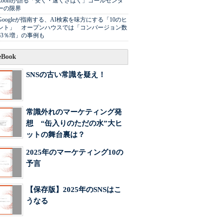
Zoomが語る「安く・速くさばく」コールセンタ
ーの限界
Googleが指南する、AI検索を味方にする「10のヒ
ント」 オープンハウスでは「コンバージョン数
63％増」の事例も
Book
SNSの古い常識を疑え！
常識外れのマーケティング発
想 “缶入りのただの水”大ヒ
ットの舞台裏は？
2025年のマーケティング10の
予言
【保存版】2025年のSNSはこ
うなる