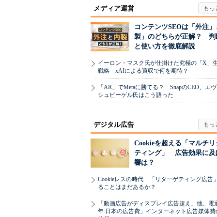
メディア運営
コンテンツSEOは「外注」
製」のどちらが正解？ 判
と使い方を徹底解説
イーロン・マスク氏が仕掛けた究極の「X」
戦略 xAIによる買収で何を期待？
「AR」でMetaに勝てる？ SnapのCEO、エ
シュピーゲル氏はこう語った
デジタル広告
Cookieを超える「マルチ
ティング」 広告効果に及
響は？
Cookieレスの時代 「リターゲティング広告
ることはまだあるか？
「動画広告がディスプレイ広告超え」他、電通「
年 日本の広告費」インターネット広告媒体費