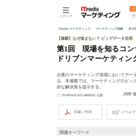
B2
ホ
メディア
ITmedia マーケティング
マーケティング戦略
第1
【連載】なぜ進まない？ ビッグデータ活用
第1回 現場を知るコ
ドリブンマーケティン
企業のマーケティング現場においてデー
る。本連載では、マーケティングのビッ
的な解決策を提示する。
[岡野 
2014年06月16日 08時00分 公開
印刷／PDF
メールで
関連キーワード