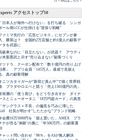
11～30位はこちら »
Experts アクセストップ10
「日本人が海外へ行けない」を打ち破る シンガ
ポール発LCCが仕掛ける“逆張り戦略”
ファミマ先行の「広告ビジネス」にセブンが参
入、勝算は？ 全国約2万店舗と約1億人の顧客デ
ータを武器に
高級車なのに「目立たない」が武器？ アウディ
が木梨憲武と示す“売り込まない”顧客づくり
サツドラ、クーポン配布で「数十億円の売り上げ
効果」 アプリ会員「145万人」達成で見据え
る、真の顧客理解
オニツカタイガーが“新宿ど真ん中”で描く世界戦
略 プラダやロエベと競う「売上1365億円の先」
富裕層の「使う喜び」をどう引き出すか ダイナ
ースとニューオータニ「18万円超カード」の真意
「サングラス＝不良」の偏見を巧みに壊した
Zoff 社長が明かす“したたかな”ブランド戦略
年会費16万5000円を「据え置いた」AMEX プラ
チナが売る"体験"の裏に「年500万円」の顧客選
別
チャット問い合わせ「98％」をAIが無人解決