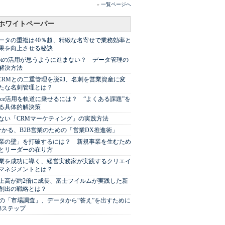
»
一覧ページへ
ホワイトペーパー
ータの重複は40％超、精緻な名寄せで業務効率と
果を向上させる秘訣
Spotの活用が思うように進まない？ データ管理の
解決方法
やCRMとの二重管理を脱却、名刺を営業資産に変
たな名刺管理とは？
sforce活用を軌道に乗せるには？ “よくある課題”を
る具体的解決策
ない「CRMマーケティング」の実践方法
分かる、B2B営業のための「営業DX推進術」
業の壁」を打破するには？ 新規事業を生むため
とリーダーの在り方
業を成功に導く、経営実務家が実践するクリエイ
マネジメントとは？
上高が約2倍に成長、富士フイルムが実践した新
創出の戦略とは？
代の「市場調査」、データから“答え”を出すために
3ステップ