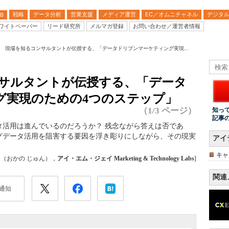
戦略
データ分析
営業支援
メディア運営
EC／オムニチャネル
デジタ
B
ワイトペーパー
リード研究所
メルマガ登録
お問い合わせ／運営者情報
回 現場を知るコンサルタントが伝授する、「データドリブンマーケティング実現...
ンサルタントが伝授する、「データ
グ実現のための4つのステップ」
（1/3 ページ）
知っ
記事
タ活用は進んでいるのだろうか？ 残念ながら答えは否であ
グデータ活用を阻害する要因を浮き彫りにしながら、その現実
アイ
キャ
遵（おかの じゅん），
アイ・エム・ジェイ Marketing & Technology Labs
]
関連
通知