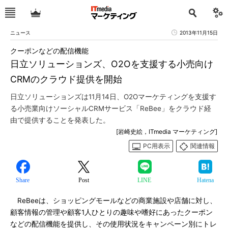
ニュース
2013年11月15日
クーポンなどの配信機能
日立ソリューションズ、O2Oを支援する小売向け
CRMのクラウド提供を開始
日立ソリューションズは11月14日、O2Oマーケティングを支援す
る小売業向けソーシャルCRMサービス「ReBee」をクラウド経
由で提供することを発表した。
[岩崎史絵，ITmedia マーケティング]
PC用表示
関連情報
Share
Post
LINE
Hatena
ReBeeは、ショッピングモールなどの商業施設や店舗に対し、
顧客情報の管理や顧客1人ひとりの趣味や嗜好にあったクーポン
などの配信機能を提供し、その使用状況をキャンペーン別にトレ