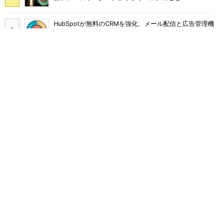
HubSpotが無料のCRMを強化、メール配信と広告管理機
能を提供
SimilarWebと「マーケットインテリジェンス」に関する
モヤモヤしたことを幹部に聞く
VTuberを起用したライブコマースでモノは売れるの
か？ au PAY マーケットの挑戦
FacebookとInstagramの広告品質強化へ Metaが「ブ
ロックリスト」対応を拡大
AIがあなたの代わりに企業へ電話……？ Google・AIエ
ージェントの実力
スマートスピーカーのスキル開発、今すぐ取り組むため
に押さえておくべきこと