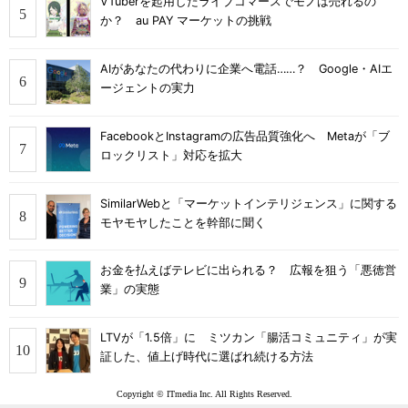
VTuberを起用したライブコマースでモノは売れるの
か？ au PAY マーケットの挑戦
AIがあなたの代わりに企業へ電話……？ Google・AIエ
ージェントの実力
FacebookとInstagramの広告品質強化へ Metaが「ブ
ロックリスト」対応を拡大
SimilarWebと「マーケットインテリジェンス」に関する
モヤモヤしたことを幹部に聞く
お金を払えばテレビに出られる？ 広報を狙う「悪徳営
業」の実態
LTVが「1.5倍」に ミツカン「腸活コミュニティ」が実
証した、値上げ時代に選ばれ続ける方法
Copyright © ITmedia Inc. All Rights Reserved.