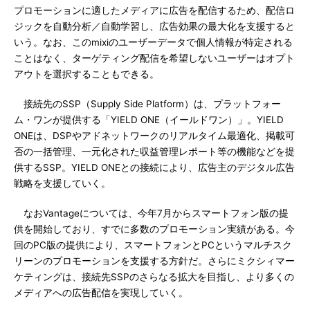
プロモーションに適したメディアに広告を配信するため、配信ロ
ジックを自動分析／自動学習し、広告効果の最大化を支援すると
いう。なお、このmixiのユーザーデータで個人情報が特定される
ことはなく、ターゲティング配信を希望しないユーザーはオプト
アウトを選択することもできる。
接続先のSSP（Supply Side Platform）は、プラットフォー
ム・ワンが提供する「YIELD ONE（イールドワン）」。YIELD
ONEは、DSPやアドネットワークのリアルタイム最適化、掲載可
否の一括管理、一元化された収益管理レポート等の機能などを提
供するSSP。YIELD ONEとの接続により、広告主のデジタル広告
戦略を支援していく。
なおVantageについては、今年7月からスマートフォン版の提
供を開始しており、すでに多数のプロモーション実績がある。今
回のPC版の提供により、スマートフォンとPCというマルチスク
リーンのプロモーションを支援する方針だ。さらにミクシィマー
ケティングは、接続先SSPのさらなる拡大を目指し、より多くの
メディアへの広告配信を実現していく。