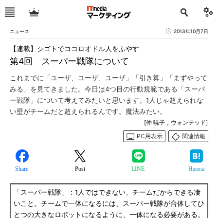
ニュース
2013年10月7日
【連載】シゴトでココロオドル人をふやす
第4回 スーパー戦隊について
これまでに「ユーザ、ユーザ、ユーザ」「引き算」「まずやって
みる」を見てきました。今日は4つ目の行動規範である「スーパ
ー戦隊」について考えてみたいと思います。1人じゃ超えられな
い壁がチームだと超えられるんです。魔法みたい。
[仲 暁子，ウォンテッド]
PC用表示
関連情報
Share
Post
LINE
Hatena
「スーパー戦隊」：1人ではできない、チームだからできる凄
いこと。チームで一体になるには、スーパー戦隊が合体してひ
とつの大きなロボットになるように、一体になる必要がある。