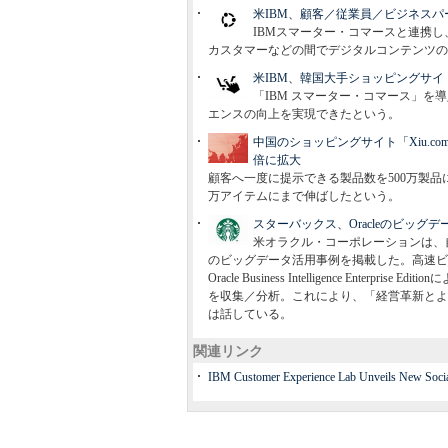
米IBM、顧客／従業員／ビジネス
IBMスマーター・コマースと連携
カスタマーなどの間でデジタルコンテンツの
米IBM、韓国大手ショッピングサイトの
「IBM スマーター・コマース」
エンスの向上を実現できたという。
中国のショッピングサイト「Xiu.c
倍に拡大
顧客へ一度に提示できる製品数を500万製品
万アイテムにまで伸ばしたという。
スターバックス、Oracleのビッ
米オラクル・コーポレーションは、
のビッグデータ活用事例を掲載した。高速ビッグデータ処
Oracle Business Intelligence En
を収集／分析。これにより、「経営革新とよ
は話している。
関連リンク
IBM Customer Experience Lab Unveils New Social