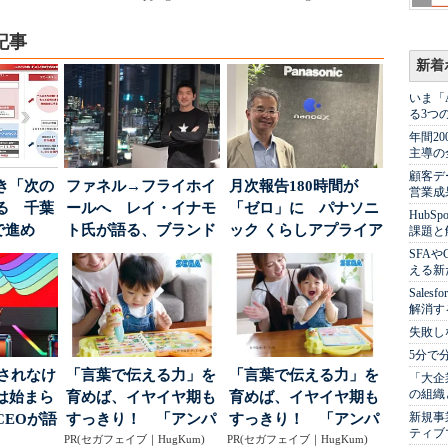
記事
新着
いま「
る3つ
年間2
主導の
顧客デ
き「次の
ファネル→フライホイ
月次報告180時間が
営業成
る 千葉
ールへ レイ・イナモ
「ゼロ」に パナソニ
Hub
で進め
ト氏が語る、ブランド
ック くらしアプライア
課題と
.
が「信頼」を得るた
ンス社が挑んだVo...
SFA
える新
め...
Sale
解消す
失敗し
5分で
」されなけ
「言葉で伝える力」を
「言葉で伝える力」を
「大企
の組織
は始まら
育めば、イヤイヤ期も
育めば、イヤイヤ期も
新規事
CEOが語
すっきり！ 「アンパ
すっきり！ 「アンパ
ティブ
...
PR(セガフェイブ｜HugKum)
ンマン ことばずかん...
PR(セガフェイブ｜HugKum)
ンマン ことばずかん...