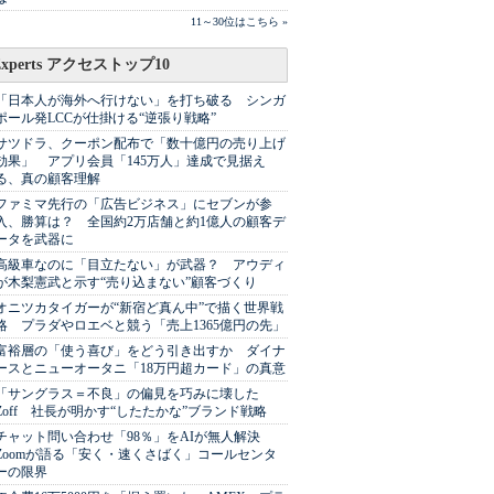
11～30位はこちら »
Experts アクセストップ10
「日本人が海外へ行けない」を打ち破る シンガ
ポール発LCCが仕掛ける“逆張り戦略”
サツドラ、クーポン配布で「数十億円の売り上げ
効果」 アプリ会員「145万人」達成で見据え
る、真の顧客理解
ファミマ先行の「広告ビジネス」にセブンが参
入、勝算は？ 全国約2万店舗と約1億人の顧客デ
ータを武器に
高級車なのに「目立たない」が武器？ アウディ
が木梨憲武と示す“売り込まない”顧客づくり
オニツカタイガーが“新宿ど真ん中”で描く世界戦
略 プラダやロエベと競う「売上1365億円の先」
富裕層の「使う喜び」をどう引き出すか ダイナ
ースとニューオータニ「18万円超カード」の真意
「サングラス＝不良」の偏見を巧みに壊した
Zoff 社長が明かす“したたかな”ブランド戦略
チャット問い合わせ「98％」をAIが無人解決
Zoomが語る「安く・速くさばく」コールセンタ
ーの限界