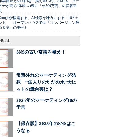
年会費16万5000円を「据え置いた」AMEX プラ
チナが売る"体験"の裏に「年500万円」の顧客選
別
Googleが指南する、AI検索を味方にする「10のヒ
ント」 オープンハウスでは「コンバージョン数
63％増」の事例も
Book
SNSの古い常識を疑え！
常識外れのマーケティング発
想 “缶入りのただの水”大ヒ
ットの舞台裏は？
2025年のマーケティング10の
予言
【保存版】2025年のSNSはこ
うなる