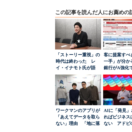
この記事を読んだ人にお薦めの
「ストーリー重視」の
客に提案すべ
時代は終わった レ
一手」が分か
イ・イナモト氏が語
銀行がA強化
る、信頼を軸にしたブ
る“One to On..
ラン...
ワークマンのアプリが
AIに「発見
「あえてデータを取ら
ればビジネス
ない」理由 「地に落
ない アドビ
ちた顧客満足度」を
った、AIエージ