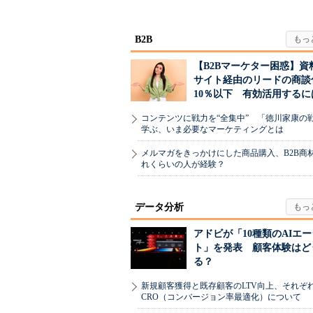
引...
B2B
【B2Bマーケター困惑】資
サイト経由のリードの商談
10％以下 有効活用するに
コンテンツに戦力を“全集中” 「徳川家康の
学ぶ、いま必要なマーケティングとは
メルマガをきっかけにした商品購入、B2B商
れくらいの人が経験？
データ分析
アドビが「10種類のAIエ
ト」を発表 顧客体験はど
る？
新規顧客獲得と既存顧客のLTV向上、それぞ
CRO（コンバージョン率最適化）について