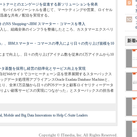
パートナーとのエンゲージを促進する新ソリューションを発表
し、モバイルやソーシャルを通じて、マーケティングや営業、ロイヤル
迅速な共有／配信を実現する。
NS ShoppingへIBM スマーター・コマースを導入
を導入し、組織全体のインフラを整備したところ、カスタマーエクスペリ
新着e
om」、IBMスマーター・コマースの導入により日々の売り上げ規模を10
にまで向上し、日々の売り上げアイテム数を従来の1万アイテムから10
グデータ基盤を採用し経営の効率化とサービス向上を実現
自社Webサイトでコーヒーチェーン店を世界展開するスターバックス
理用アプライアンスOracle Exadata Database Machineと、
terprise Editionにより、全米1万店舗から日々のPOSデータと顧客ロイヤリティーデータ
りよい顧客サービスの実現につながった」とスターバックスの担当者
, Mobile and Big Data Innovations to Help C-Suite Leaders
Copyright © ITmedia, Inc. All Rights Reserved.