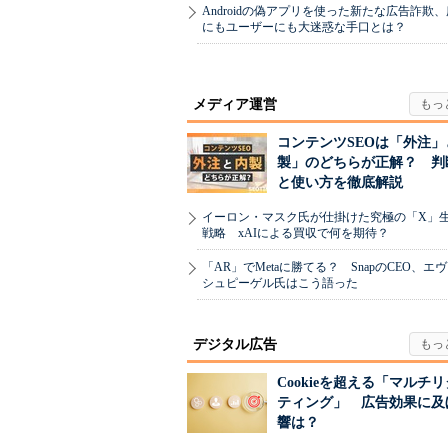
Androidの偽アプリを使った新たな広告詐欺
にもユーザーにも大迷惑な手口とは？
メディア運営
コンテンツSEOは「外注」
製」のどちらが正解？ 判
と使い方を徹底解説
イーロン・マスク氏が仕掛けた究極の「X」
戦略 xAIによる買収で何を期待？
「AR」でMetaに勝てる？ SnapのCEO、エ
シュピーゲル氏はこう語った
デジタル広告
Cookieを超える「マルチ
ティング」 広告効果に及
響は？