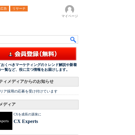
ル広告
リサーチ
マイページ
ておくべきマーケティングのトレンド解説や新着
の一覧など、役に立つ情報をお届けします。
ティメディアからのお知らせ
リア採用の応募を受け付けています
メディア
CXを成長の源泉に
CX Experts