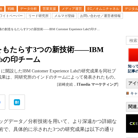
戦略
データ分析
営業支援
メディア運営
EC／オムニチャネル
デジタ
B
ワイトペーパー
リード研究所
メルマガ登録
お問い合わせ／運営者情報
造をもたらす3つの新技術――IBM Customer Experience Labの印チ...
もたらす3つの新技術――IBM
e Labの印チーム
知っ
設したIBM Customer Experience Labの研究成果を同社プ
記事
成果は、同研究所のインドのチームによって発表されたもの。
アイ
[岩崎史絵，
ITmedia マーケティング
]
キャ
関連
ッグデータ／分析技術を用いて、より深遠かつ詳細な
術で、具体的に示された3つの研究成果は以下の通り