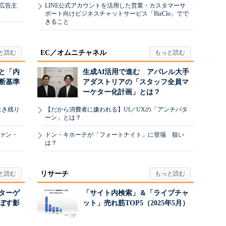
、広告主
LINE公式アカウントを活用した営業・カスタマーサ
ポート向けビジネスチャットサービス「BizClo」でで
きること
EC／オムニチャネル
と「内
生成AI活用で進む アパレル大手
断基準
アダストリアの「スタッフ全員マ
ーケター化計画」とは？
生き残り
【だから消費者に嫌われる】UI／UXの「アンチパタ
ーン」とは？
ヴァン・
ドン・キホーテが「フォートナイト」に登場 狙い
は？
リサーチ
リターゲ
「サイト内検索」＆「ライブチャ
ぼす影
ット」売れ筋TOP5（2025年5月）