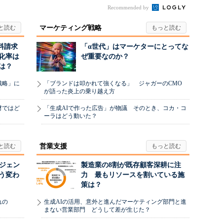
Recommended by
マーケティング戦略
料請求
「α世代」はマーケターにとってな
化率は
ぜ重要なのか？
は？
戦略」に
「ブランドは叩かれて強くなる」 ジャガーのCMO
が語った炎上の乗り越え方
材ではど
「生成AIで作った広告」が物議 そのとき、コカ・コ
ーラはどう動いた？
営業支援
ージェン
製造業の8割が既存顧客深耕に注
う変わ
力 最もリソースを割いている施
策は？
れの
生成AIの活用、意外と進んだマーケティング部門と進
まない営業部門 どうして差が生じた？