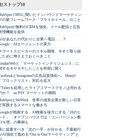
セストップ10
HubSpot CMOに聞いたインバウンドマーケティン
グの新フレームワーク「フライホイール」のこと
HubSpotが無料のCRMを強化、メール配信と広告
管理機能を提供
AIがあなたの代わりに企業へ電話……？
Google・AIエージェントの実力
スマートスピーカーのスキル開発、今すぐ取り組
むために押さえておくべきこと
SimilarWebと「マーケットインテリジェンス」に
関するモヤモヤしたことを幹部に聞く
FacebookとInstagramの広告品質強化へ Metaが
「ブロックリスト」対応を拡大
VTuberを起用したライブコマースでモノは売れる
のか？ au PAY マーケットの挑戦
HubSpotとWeWork 世界の成長企業が新しい日常
で実践するスマートな働き方
Googleが指南する、AI検索を味方にする「10のヒ
ント」 オープンハウスでは「コンバージョン数
63％増」の事例も
客に提案すべき「次の一手」が分かる 千葉銀行
がAI強化で進める“One to Oneマーケティング”と
は