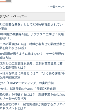
»
一覧ページへ
ホワイトペーパー
AIの重要な基盤」としてRDBが再注目されてい
の理由
00時間超の業務を削減、ナブテスコに学ぶ「現場
全社DX」
ータの重複は40％超、精緻な名寄せで業務効率と
果を向上させる秘訣
Spotの活用が思うように進まない？ データ管理の
解決方法
やCRMとの二重管理を脱却、名刺を営業資産に変
たな名刺管理とは？
sforce活用を軌道に乗せるには？ “よくある課題”を
る具体的解決策
ない「CRMマーケティング」の実践方法
分かる、B2B営業のための「営業DX推進術」
業の壁」を打破するには？ 新規事業を生むため
とリーダーの在り方
業を成功に導く、経営実務家が実践するクリエイ
マネジメントとは？