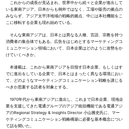
これからの成長が見込まれ、世界中から続々と企業が進出して
いる東南アジア。日本からも例外ではなく、工場や販売の拠点の
みならず、アジア太平洋地域の戦略的拠点、中には本社機能をこ
こに移転する企業も現れ始めている。
そんな東南アジアは、日本とは異なる人種、言語、宗教を持つ
消費者の集合体でもある。広告をはじめとするマーケティングコ
ミュニケーション領域において、日本企業はどのように攻勢をか
けていくべきか。
本連載は、これから東南アジアを目指す日本企業、もしくはす
でに進出をしている企業で、日本とはまったく異なる環境におい
て、どのようなマーケティングコミュニケーション戦略を講じる
べきか思案する読者を対象とする。
1970年代から東南アジアに進出し、これまで日本企業、現地企
業を支援してきた電通グループのアジア統括機能である電通アジ
アのRegional Strategy & Insights Director 小山雅史氏に、マー
ケティングコミュニケーション戦略構築に必要な基本概念につい
て話を聞いた。