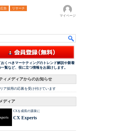
ル広告
リサーチ
マイページ
ておくべきマーケティングのトレンド解説や新着
の一覧など、役に立つ情報をお届けします。
ティメディアからのお知らせ
リア採用の応募を受け付けています
メディア
CXを成長の源泉に
CX Experts