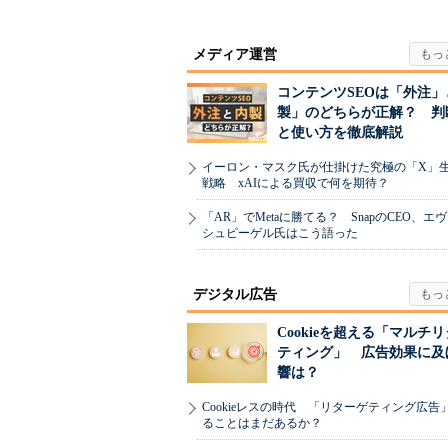
メディア運営
コンテンツSEOは「外注」
製」のどちらが正解？ 判
と使い方を徹底解説
イーロン・マスク氏が仕掛けた究極の「X」
戦略 xAIによる買収で何を期待？
「AR」でMetaに勝てる？ SnapのCEO、エ
シュピーゲル氏はこう語った
デジタル広告
Cookieを超える「マルチ
ティング」 広告効果に及
響は？
Cookieレスの時代 「リターゲティング広告
ることはまだあるか？