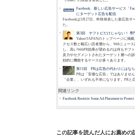
（Atlas）の買収を発表した。
Facebook、新しい広告サービス「F
にターゲット広告を配信
Facebookは3月27日、昨秋発表した新広告サ
た。
第3回 ヤフトピだけじゃない！ 専
Yahoo!JAPANのトップページに
クセス数と幅広い読者層から、Webニュー
し、高いWebPR効果が望めるのは何もヤ
及力やセグメントされたターゲット層への訴
効的に機能するケースが多々あります。
第11回 PRは広告の代わりにはな
PRは「安価な広告」ではありませ
「企業」、いずれも不幸になります。PRと
関連リンク
Facebook Restricts Some Ad Placement to Protect
この記事を読んだ人にお薦めの