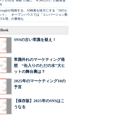
チナが売る"体験"の裏に「年500万円」の顧客選
別
Googleが指南する、AI検索を味方にする「10のヒ
ント」 オープンハウスでは「コンバージョン数
63％増」の事例も
Book
SNSの古い常識を疑え！
常識外れのマーケティング発
想 “缶入りのただの水”大ヒ
ットの舞台裏は？
2025年のマーケティング10の
予言
【保存版】2025年のSNSはこ
うなる