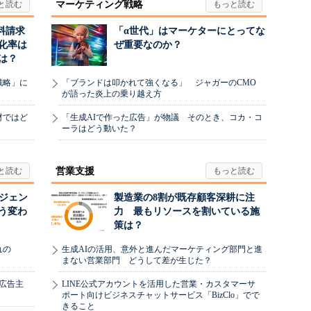
マーケティング戦略
料請求
「α世代」はマーケターにとってな
化率は
ぜ重要なのか？
は？
戦略」に
「ブランドは叩かれて強くなる」 ジャガーのCMO
が語った炎上の乗り越え方
材ではど
「生成AIで作った広告」が物議 そのとき、コカ・コ
ーラはどう動いた？
営業支援
ージェン
製造業の8割が既存顧客深耕に注
う変わ
力 最もリソースを割いている施
策は？
れの
生成AIの活用、意外と進んだマーケティング部門と進
まない営業部門 どうして差が生じた？
、広告主
LINE公式アカウントを活用した営業・カスタマーサ
ポート向けビジネスチャットサービス「BizClo」でで
きること