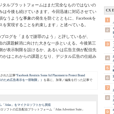
ジタルプラットフォームはまだ完全なものではないの
CX 
みは今後も続けていきます。今回迅速に対応させてい
うような事象の発生を防ぐとともに、Facebookを
スを実現することを約束します」と述べている。
記事ではこのブログを「まるで謝罪のよう」と評しているが、
告配信の課題解消に向けた大きな一歩といえる。今後第三
側が表示制限を設けるか、あるいは広告主側が配信先
のかはこれからの課題となり、デジタル広告の仕組み
載された記事
“Facebook Restricts Some Ad Placement to Protect Brand
メージ確保のため広告表示を一部制限」）
を基に、加筆／編集を行った記事で
ーム「Atlas」をマイクロソフトから買収
ロソフトの広告配信プラットフォーム「Atlas Advertiser Suite」