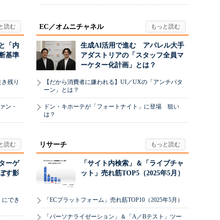
EC／オムニチャネル
と「内
生成AI活用で進む アパレル大手
断基準
アダストリアの「スタッフ全員マ
ーケター化計画」とは？
生き残り
【だから消費者に嫌われる】UI／UXの「アンチパタ
ーン」とは？
ヴァン・
ドン・キホーテが「フォートナイト」に登場 狙い
は？
リサーチ
リターゲ
「サイト内検索」＆「ライブチャ
ぼす影
ット」売れ筋TOP5（2025年5月）
」にでき
「ECプラットフォーム」売れ筋TOP10（2025年5月）
「パーソナライゼーション」＆「A／Bテスト」ツー