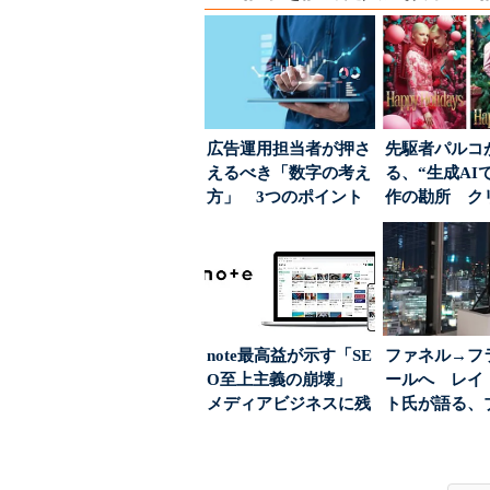
広告運用担当者が押さ
先駆者パルコ
えるべき「数字の考え
る、“生成AI
方」 3つのポイント
作の勘所 ク
とは
ーに残る「重
割...
note最高益が示す「SE
ファネル→フ
O至上主義の崩壊」
ールへ レイ
メディアビジネスに残
ト氏が語る、
された“勝ち筋...
が「信頼」を
め...