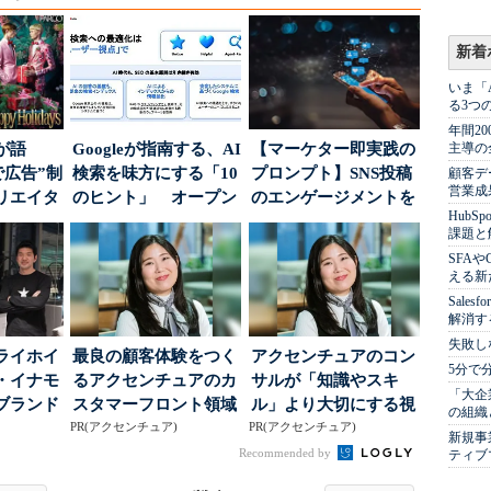
新着
いま「
る3つ
年間2
が語
Googleが指南する、AI
【マーケター即実践の
主導の
で広告”制
検索を味方にする「10
プロンプト】SNS投稿
顧客デ
営業成
リエイタ
のヒント」 オープン
のエンゲージメントを
Hub
要な役
ハウスでは...
高めるAI活用、ポ...
課題と
SFA
える新
Sale
解消す
失敗し
ライホイ
最良の顧客体験をつく
アクセンチュアのコン
5分で
・イナモ
るアクセンチュアのカ
サルが「知識やスキ
「大企
ブランド
スタマーフロント領域
ル」より大切にする視
の組織
得るた
PR(アクセンチュア)
PR(アクセンチュア)
点
新規事
Recommended by
ティブ