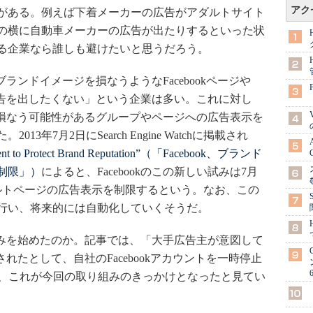
アク
がある。例えば下着メーカーの広告がアダルトサイト
の横に自動車メーカーの広告が出たりするといった状
る企業なら誰しも避けたいと思うだろう。
ブランドイメージを損なうようなFacebookページや
の広告を出したくない」という企業は多い。これに対し
ジを損なう可能性があるグループやページへの広告表示を
年7月2日にSearch Engine Watchに掲載され
ement to Protect Brand Reputation”（「Facebook、ブランド
制限」）
によると、Facebookのこの新しい試みは7月
ルトページの広告表示を制限するという。なお、この
行い、将来的には自動化していくそうだ。
り組みを始めたのか。記事では、「大手広告主が意図して
示されたとして、自社のFacebookアカウントを一時停止
し、これが今回の取り組みのきっかけとなったと見てい