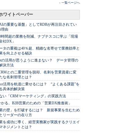
»
一覧ページへ
ホワイトペーパー
AIの重要な基盤」としてRDBが再注目されてい
の理由
00時間超の業務を削減、ナブテスコに学ぶ「現場
全社DX」
ータの重複は40％超、精緻な名寄せで業務効率と
果を向上させる秘訣
Spotの活用が思うように進まない？ データ管理の
解決方法
やCRMとの二重管理を脱却、名刺を営業資産に変
たな名刺管理とは？
sforce活用を軌道に乗せるには？ “よくある課題”を
る具体的解決策
ない「CRMマーケティング」の実践方法
分かる、B2B営業のための「営業DX推進術」
業の壁」を打破するには？ 新規事業を生むため
とリーダーの在り方
業を成功に導く、経営実務家が実践するクリエイ
マネジメントとは？