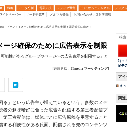
戦略
データ分析
営業支援
メディア運営
EC／オムニチャネル
デジタ
B
ワイトペーパー
リード研究所
メルマガ登録
お問い合わせ／運営者情報
cebook、ブランドイメージ確保のために広告表示を制限：課題解消に向けて
ドイメージ確保のために広告表示を制限
損なう可能性があるグループやページへの広告表示を制限する」と
知っ
記事
[岩崎史絵，
ITmedia マーケティング
]
アイ
キャ
関連
困る」という広告主が増えているという。多数のメデ
読者の趣味嗜好に合った広告を配信する第三者配信プ
。第三者配信は、媒体ごとに広告原稿を用意すること
信する利便性がある反面、配信される先のコンテンツ