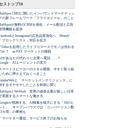
セストップ10
HubSpot CMOに聞いたインバウンドマーケティン
グの新フレームワーク「フライホイール」のこと
HubSpotが無料のCRMを強化、メール配信と広告
管理機能を提供
FacebookとInstagramの広告品質強化へ Metaが
「ブロックリスト」対応を拡大
VTuberを起用したライブコマースでモノは売れる
のか？ au PAY マーケットの挑戦
AIがあなたの代わりに企業へ電話……？
Google・AIエージェントの実力
スマートスピーカーのスキル開発、今すぐ取り組
むために押さえておくべきこと
SimilarWebと「マーケットインテリジェンス」に
関するモヤモヤしたことを幹部に聞く
HubSpotとWeWork 世界の成長企業が新しい日常
で実践するスマートな働き方
Googleが指南する、AI検索を味方にする「10のヒ
ント」 オープンハウスでは「コンバージョン数
63％増」の事例も
「マーケター通信」サービス終了のお知らせ