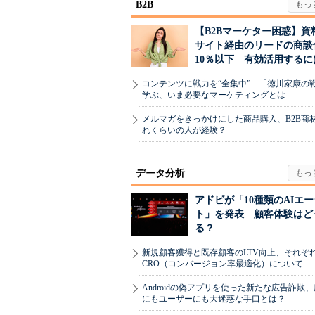
B2B
【B2Bマーケター困惑】資
サイト経由のリードの商談
10％以下 有効活用するに
コンテンツに戦力を“全集中” 「徳川家康の
学ぶ、いま必要なマーケティングとは
メルマガをきっかけにした商品購入、B2B商
れくらいの人が経験？
データ分析
アドビが「10種類のAIエ
ト」を発表 顧客体験はど
る？
新規顧客獲得と既存顧客のLTV向上、それぞ
CRO（コンバージョン率最適化）について
Androidの偽アプリを使った新たな広告詐欺
にもユーザーにも大迷惑な手口とは？