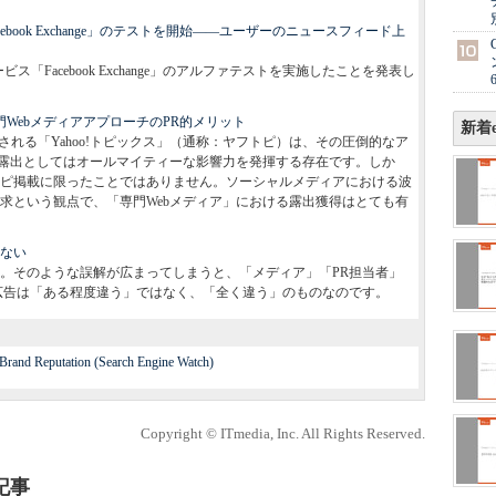
acebook Exchange」のテストを開始――ユーザーのニュースフィード上
ービス「Facebook Exchange」のアルファテストを実施したことを発表し
門WebメディアアプローチのPR的メリット
新着e
掲載される「Yahoo!トピックス」（通称：ヤフトピ）は、その圧倒的なア
ス露出としてはオールマイティーな影響力を発揮する存在です。しか
フトピ掲載に限ったことではありません。ソーシャルメディアにおける波
求という観点で、「専門Webメディア」における露出獲得はとても有
らない
ん。そのような誤解が広まってしまうと、「メディア」「PR担当者」
広告は「ある程度違う」ではなく、「全く違う」のものなのです。
 Brand Reputation (Search Engine Watch)
Copyright © ITmedia, Inc. All Rights Reserved.
記事