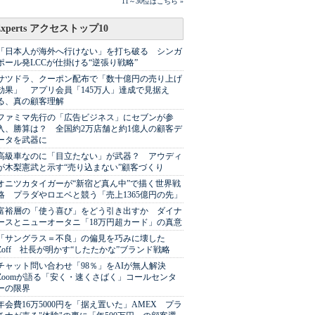
11～30位はこちら »
Experts アクセストップ10
「日本人が海外へ行けない」を打ち破る シンガ
ポール発LCCが仕掛ける“逆張り戦略”
サツドラ、クーポン配布で「数十億円の売り上げ
効果」 アプリ会員「145万人」達成で見据え
る、真の顧客理解
ファミマ先行の「広告ビジネス」にセブンが参
入、勝算は？ 全国約2万店舗と約1億人の顧客デ
ータを武器に
高級車なのに「目立たない」が武器？ アウディ
が木梨憲武と示す“売り込まない”顧客づくり
オニツカタイガーが“新宿ど真ん中”で描く世界戦
略 プラダやロエベと競う「売上1365億円の先」
富裕層の「使う喜び」をどう引き出すか ダイナ
ースとニューオータニ「18万円超カード」の真意
「サングラス＝不良」の偏見を巧みに壊した
Zoff 社長が明かす“したたかな”ブランド戦略
チャット問い合わせ「98％」をAIが無人解決
Zoomが語る「安く・速くさばく」コールセンタ
ーの限界
年会費16万5000円を「据え置いた」AMEX プラ