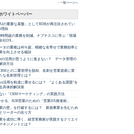
»
一覧ページへ
ホワイトペーパー
AIの重要な基盤」としてRDBが再注目されてい
の理由
00時間超の業務を削減、ナブテスコに学ぶ「現場
全社DX」
ータの重複は40％超、精緻な名寄せで業務効率と
果を向上させる秘訣
Spotの活用が思うように進まない？ データ管理の
解決方法
やCRMとの二重管理を脱却、名刺を営業資産に変
たな名刺管理とは？
sforce活用を軌道に乗せるには？ “よくある課題”を
る具体的解決策
ない「CRMマーケティング」の実践方法
分かる、B2B営業のための「営業DX推進術」
業の壁」を打破するには？ 新規事業を生むため
とリーダーの在り方
業を成功に導く、経営実務家が実践するクリエイ
マネジメントとは？