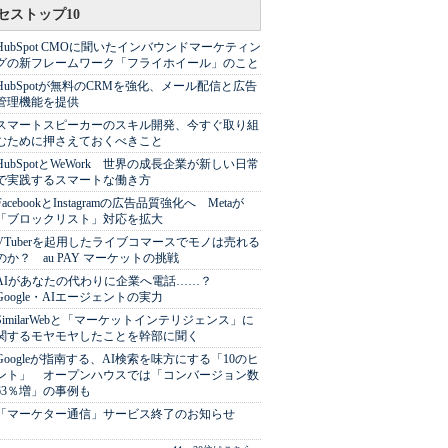
セストップ10
HubSpot CMOに聞いたインバウンドマーケティン
グの新フレームワーク「フライホイール」のこと
HubSpotが無料のCRMを強化、メール配信と広告
管理機能を提供
スマートスピーカーのスキル開発、今すぐ取り組
むために押さえておくべきこと
HubSpotとWeWork 世界の成長企業が新しい日常
で実践するスマートな働き方
FacebookとInstagramの広告品質強化へ Metaが
「ブロックリスト」対応を拡大
VTuberを起用したライブコマースでモノは売れる
のか？ au PAY マーケットの挑戦
AIがあなたの代わりに企業へ電話……？
Google・AIエージェントの実力
SimilarWebと「マーケットインテリジェンス」に
関するモヤモヤしたことを幹部に聞く
Googleが指南する、AI検索を味方にする「10のヒ
ント」 オープンハウスでは「コンバージョン数
63％増」の事例も
「マーケター通信」サービス終了のお知らせ