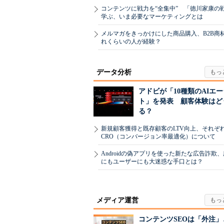
コンテンツに戦力を“全集中” 「徳川家康の
学ぶ、いま必要なマーケティングとは
メルマガをきっかけにした商品購入、B2B商
れくらいの人が経験？
データ分析
アドビが「10種類のAIエ
ト」を発表 顧客体験はど
る？
新規顧客獲得と既存顧客のLTV向上、それぞ
CRO（コンバージョン率最適化）について
Androidの偽アプリを使った新たな広告詐欺
にもユーザーにも大迷惑な手口とは？
メディア運営
コンテンツSEOは「外注」