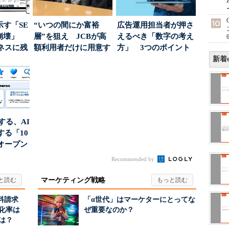
示す「SE
“いつの間にか富裕
広告運用担当者が押さ
の崩壊」
層”を狙え JCBが高
えるべき「数字の考え
ネスに残
額利用者だけに用意す
方」 3つのポイント
..
る「特別体験」
とは
新着e
南する、AI
る「10
オープン
Recommended by
マーケティング戦略
料請求
「α世代」はマーケターにとってな
化率は
ぜ重要なのか？
は？