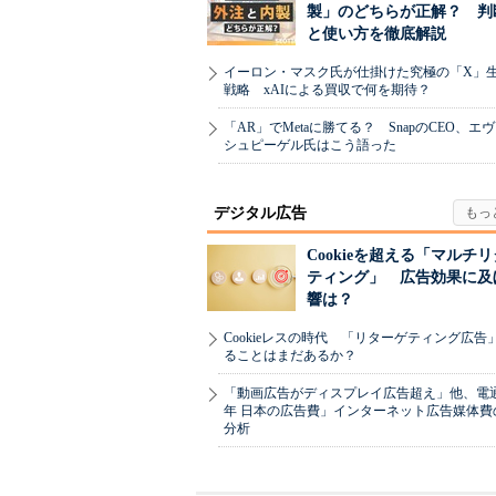
製」のどちらが正解？ 判
と使い方を徹底解説
イーロン・マスク氏が仕掛けた究極の「X」
戦略 xAIによる買収で何を期待？
「AR」でMetaに勝てる？ SnapのCEO、エ
シュピーゲル氏はこう語った
デジタル広告
Cookieを超える「マルチ
ティング」 広告効果に及
響は？
Cookieレスの時代 「リターゲティング広告
ることはまだあるか？
「動画広告がディスプレイ広告超え」他、電通「
年 日本の広告費」インターネット広告媒体費
分析