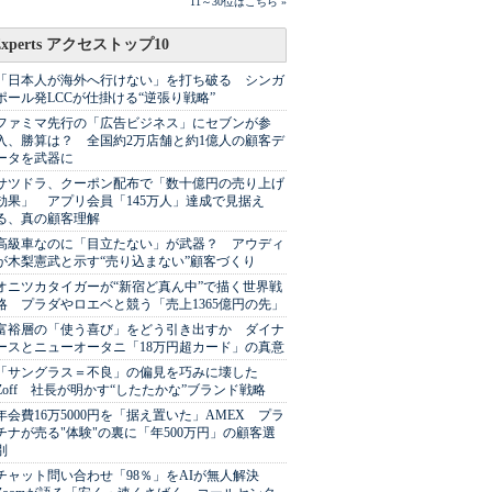
11～30位はこちら »
Experts アクセストップ10
「日本人が海外へ行けない」を打ち破る シンガ
ポール発LCCが仕掛ける“逆張り戦略”
ファミマ先行の「広告ビジネス」にセブンが参
入、勝算は？ 全国約2万店舗と約1億人の顧客デ
ータを武器に
サツドラ、クーポン配布で「数十億円の売り上げ
効果」 アプリ会員「145万人」達成で見据え
る、真の顧客理解
高級車なのに「目立たない」が武器？ アウディ
が木梨憲武と示す“売り込まない”顧客づくり
オニツカタイガーが“新宿ど真ん中”で描く世界戦
略 プラダやロエベと競う「売上1365億円の先」
富裕層の「使う喜び」をどう引き出すか ダイナ
ースとニューオータニ「18万円超カード」の真意
「サングラス＝不良」の偏見を巧みに壊した
Zoff 社長が明かす“したたかな”ブランド戦略
年会費16万5000円を「据え置いた」AMEX プラ
チナが売る"体験"の裏に「年500万円」の顧客選
別
チャット問い合わせ「98％」をAIが無人解決