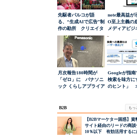
先駆者パルコが語
note最高益が
る、“生成AIで広告”制
O至上主義
作の勘所 クリエイタ
メディアビジ
ーに残る「重要な役
された“勝ち筋.
割...
月次報告180時間が
Googleが指
「ゼロ」に パナソニ
検索を味方にす
ック くらしアプライア
のヒント」 
ンス社が挑んだVo...
ハウスでは...
B2B
【B2Bマーケター困惑】資
サイト経由のリードの商談
10％以下 有効活用するに