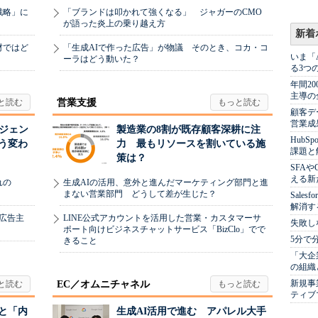
戦略」に
「ブランドは叩かれて強くなる」 ジャガーのCMO
が語った炎上の乗り越え方
新着
材ではど
「生成AIで作った広告」が物議 そのとき、コカ・コ
いま「
ーラはどう動いた？
る3つ
年間2
主導の
営業支援
顧客デ
営業成
ージェン
製造業の8割が既存顧客深耕に注
Hub
う変わ
力 最もリソースを割いている施
課題と
策は？
SFA
える新
れの
生成AIの活用、意外と進んだマーケティング部門と進
まない営業部門 どうして差が生じた？
Sale
解消す
、広告主
LINE公式アカウントを活用した営業・カスタマーサ
失敗し
ポート向けビジネスチャットサービス「BizClo」でで
5分で
きること
「大企
の組織
新規事
EC／オムニチャネル
ティブ
と「内
生成AI活用で進む アパレル大手