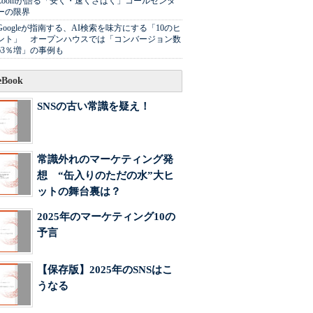
Zoomが語る「安く・速くさばく」コールセンタ
ーの限界
Googleが指南する、AI検索を味方にする「10のヒ
ント」 オープンハウスでは「コンバージョン数
63％増」の事例も
Book
SNSの古い常識を疑え！
常識外れのマーケティング発
想 “缶入りのただの水”大ヒ
ットの舞台裏は？
2025年のマーケティング10の
予言
【保存版】2025年のSNSはこ
うなる