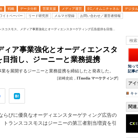
戦略
データ分析
営業支援
メディア運営
EC／オムニチャネル
デジタ
B
ワイトペーパー
リード研究所
メルマガ登録
お問い合わせ／運営者情報
ンスコスモス、メディア事業強化とオーディエンスターゲティング広告提供を目指...
ディア事業強化とオーディエンスタ
を目指し、ジーニーと業務提携
知っ
事業を展開するジーニーと業務提携を締結したと発表した。
記事
[岩崎史絵，
ITmedia マーケティング
]
アイ
キャ
関連
ならびに優良なオーディエンスターゲティング広告の
、トランスコスモスはジーニーの第三者割当増資を引