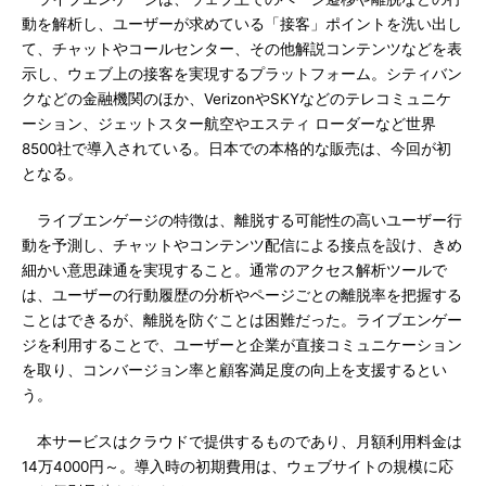
動を解析し、ユーザーが求めている「接客」ポイントを洗い出し
て、チャットやコールセンター、その他解説コンテンツなどを表
示し、ウェブ上の接客を実現するプラットフォーム。シティバン
クなどの金融機関のほか、VerizonやSKYなどのテレコミュニケ
ーション、ジェットスター航空やエスティ ローダーなど世界
8500社で導入されている。日本での本格的な販売は、今回が初
となる。
ライブエンゲージの特徴は、離脱する可能性の高いユーザー行
動を予測し、チャットやコンテンツ配信による接点を設け、きめ
細かい意思疎通を実現すること。通常のアクセス解析ツールで
は、ユーザーの行動履歴の分析やページごとの離脱率を把握する
ことはできるが、離脱を防ぐことは困難だった。ライブエンゲー
ジを利用することで、ユーザーと企業が直接コミュニケーション
を取り、コンバージョン率と顧客満足度の向上を支援するとい
う。
本サービスはクラウドで提供するものであり、月額利用料金は
14万4000円～。導入時の初期費用は、ウェブサイトの規模に応