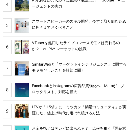
AIがあなたの代わりに企業へ電話……？ Google・AIエ
ージェントの実力
スマートスピーカーのスキル開発、今すぐ取り組むため
に押さえておくべきこと
VTuberを起用したライブコマースでモノは売れるの
か？ au PAY マーケットの挑戦
SimilarWebと「マーケットインテリジェンス」に関する
モヤモヤしたことを幹部に聞く
FacebookとInstagramの広告品質強化へ Metaが「ブ
ロックリスト」対応を拡大
LTVが「1.5倍」に ミツカン「腸活コミュニティ」が実
証した、値上げ時代に選ばれ続ける方法
お金を払えばテレビに出られる？ 広報を狙う「悪徳営