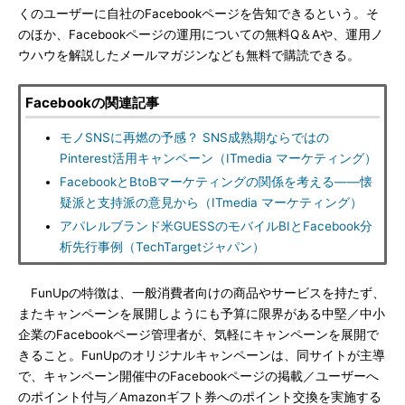
くのユーザーに自社のFacebookページを告知できるという。そ
のほか、Facebookページの運用についての無料Q＆Aや、運用ノ
ウハウを解説したメールマガジンなども無料で購読できる。
Facebookの関連記事
モノSNSに再燃の予感？ SNS成熟期ならではの
Pinterest活用キャンペーン（ITmedia マーケティング）
FacebookとBtoBマーケティングの関係を考える――懐
疑派と支持派の意見から（ITmedia マーケティング）
アパレルブランド米GUESSのモバイルBIとFacebook分
析先行事例（TechTargetジャパン）
FunUpの特徴は、一般消費者向けの商品やサービスを持たず、
またキャンペーンを展開しようにも予算に限界がある中堅／中小
企業のFacebookページ管理者が、気軽にキャンペーンを展開で
きること。FunUpのオリジナルキャンペーンは、同サイトが主導
で、キャンペーン開催中のFacebookページの掲載／ユーザーへ
のポイント付与／Amazonギフト券へのポイント交換を実施する