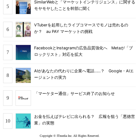
SimilarWebと「マーケットインテリジェンス」に関する
モヤモヤしたことを幹部に聞く
VTuberを起用したライブコマースでモノは売れるの
か？ au PAY マーケットの挑戦
FacebookとInstagramの広告品質強化へ Metaが「ブ
ロックリスト」対応を拡大
AIがあなたの代わりに企業へ電話……？ Google・AIエ
ージェントの実力
「マーケター通信」サービス終了のお知らせ
お金を払えばテレビに出られる？ 広報を狙う「悪徳営
業」の実態
Copyright © ITmedia Inc. All Rights Reserved.