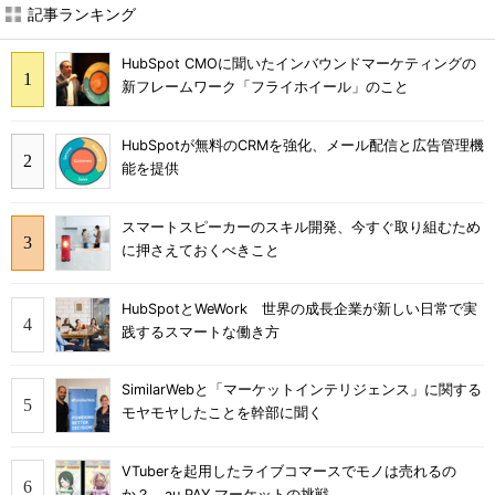
記事ランキング
HubSpot CMOに聞いたインバウンドマーケティングの
新フレームワーク「フライホイール」のこと
HubSpotが無料のCRMを強化、メール配信と広告管理機
能を提供
スマートスピーカーのスキル開発、今すぐ取り組むため
に押さえておくべきこと
HubSpotとWeWork 世界の成長企業が新しい日常で実
践するスマートな働き方
SimilarWebと「マーケットインテリジェンス」に関する
モヤモヤしたことを幹部に聞く
VTuberを起用したライブコマースでモノは売れるの
か？ au PAY マーケットの挑戦