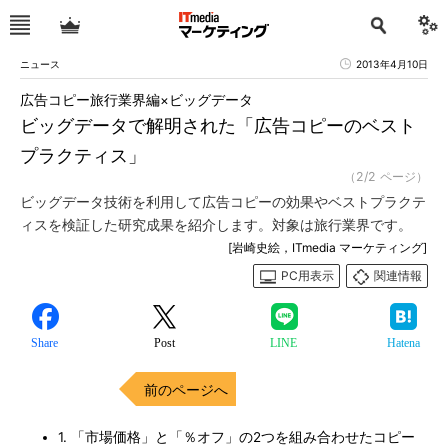
ニュース
2013年4月10日
広告コピー旅行業界編×ビッグデータ
ビッグデータで解明された「広告コピーのベスト
プラクティス」
（2/2 ページ）
ビッグデータ技術を利用して広告コピーの効果やベストプラクテ
ィスを検証した研究成果を紹介します。対象は旅行業界です。
[岩崎史絵，ITmedia マーケティング]
PC用表示
関連情報
Share
Post
LINE
Hatena
前のページへ
1. 「市場価格」と「％オフ」の2つを組み合わせたコピー