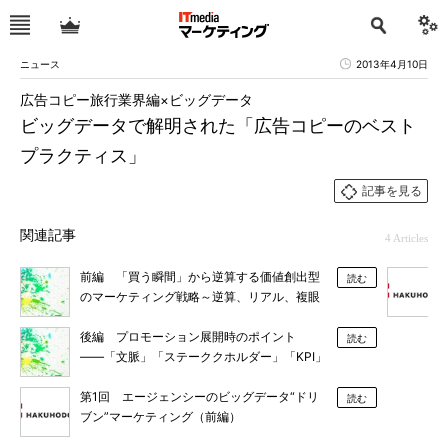
ニュース
2013年4月10日
広告コピー旅行業界編×ビッグデータ
ビッグデータで解明された「広告コピーのベスト
プラクティス」
記事を見る
関連記事
4 Articles
前編 「買う瞬間」から逆算する価値創出型
読む
のマーケティング戦略～逆算、リアル、複眼
のススメ～
後編 プロモーション展開時のポイント
読む
――「文脈」「ステーククホルダー」「KPI」
第1回 エージェンシーのビッグデータ“ドリ
読む
ブン”マーケティング（前編）