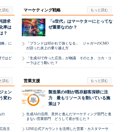
マーケティング戦略
料請求
「α世代」はマーケターにとってな
化率は
ぜ重要なのか？
は？
戦略」に
「ブランドは叩かれて強くなる」 ジャガーのCMO
が語った炎上の乗り越え方
材ではど
「生成AIで作った広告」が物議 そのとき、コカ・コ
ーラはどう動いた？
営業支援
ージェン
製造業の8割が既存顧客深耕に注
う変わ
力 最もリソースを割いている施
策は？
れの
生成AIの活用、意外と進んだマーケティング部門と進
まない営業部門 どうして差が生じた？
、広告主
LINE公式アカウントを活用した営業・カスタマーサ