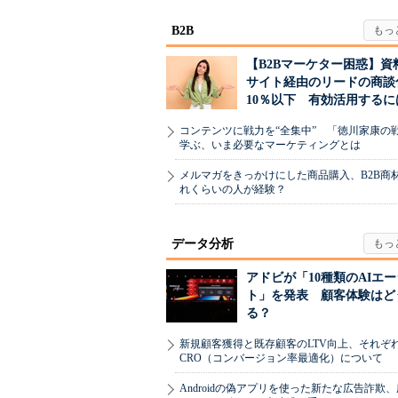
B2B
【B2Bマーケター困惑】資
サイト経由のリードの商談
10％以下 有効活用するに
コンテンツに戦力を“全集中” 「徳川家康の
学ぶ、いま必要なマーケティングとは
メルマガをきっかけにした商品購入、B2B商
れくらいの人が経験？
データ分析
アドビが「10種類のAIエ
ト」を発表 顧客体験はど
る？
新規顧客獲得と既存顧客のLTV向上、それぞ
CRO（コンバージョン率最適化）について
Androidの偽アプリを使った新たな広告詐欺