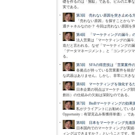
礎を作るのは「無駄」である。ビルの工事な
実である。
第3回 売れない原因を突き止める
「売れない原因」を探すことからマ
通チャネルなのか？ 今回は売れない原因を
第4回 「マーケティングの漏斗」
法人営業は「マーケティングの漏斗
造だと言われる。なぜ「マーケティングの漏
「データマネージメント」と「コンテンツマ
る。
第5回 SFAの得意技は「営業案件
各拠点が持っている営業案件を統合
な武器はありません。しかし、非常に大きな
第6回 マーケティングを強化する
日本企業の弱点はマーケティング部
創出）の仕組みの欠如は深刻なのである。
第7回 BtoBマーケティングの効果測
私がクライアントにお勧めしているKPIは「
Opportunity：有望見込み客獲得単価）」で
第8回 日本をマーケティング先進
日本国内でのマーケティングが実績
ィングはできますか？」ということです。答