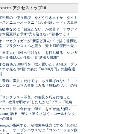
Experts アクセストップ10
富裕層の「使う喜び」をどう引き出すか ダイナ
ースとニューオータニ「18万円超カード」の真意
高級車なのに「目立たない」が武器？ アウディ
が木梨憲武と示す“売り込まない”顧客づくり
オニツカタイガーが“新宿ど真ん中”で描く世界戦
略 プラダやロエベと競う「売上1365億円の先」
「日本人が海外へ行けない」を打ち破る シンガ
ポール発LCCが仕掛ける“逆張り戦略”
年会費16万5000円を「据え置いた」AMEX プラ
チナが売る"体験"の裏に「年500万円」の顧客選
別
「普通に満足」だけでは、もう選ばれない？ ユ
ニクロ、セコマの事例にみる「感動のツボ」の設
計
「サングラス＝不良」の偏見を巧みに壊した
Zoff 社長が明かす“したたかな”ブランド戦略
チャット問い合わせ「98％」をAIが無人解決
Zoomが語る「安く・速くさばく」コールセンタ
ーの限界
Googleが指南する、AI検索を味方にする「10のヒ
ント」 オープンハウスでは「コンバージョン数