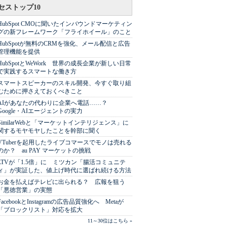
セストップ10
HubSpot CMOに聞いたインバウンドマーケティン
グの新フレームワーク「フライホイール」のこと
HubSpotが無料のCRMを強化、メール配信と広告
管理機能を提供
HubSpotとWeWork 世界の成長企業が新しい日常
で実践するスマートな働き方
スマートスピーカーのスキル開発、今すぐ取り組
むために押さえておくべきこと
AIがあなたの代わりに企業へ電話……？
Google・AIエージェントの実力
SimilarWebと「マーケットインテリジェンス」に
関するモヤモヤしたことを幹部に聞く
VTuberを起用したライブコマースでモノは売れる
のか？ au PAY マーケットの挑戦
LTVが「1.5倍」に ミツカン「腸活コミュニテ
ィ」が実証した、値上げ時代に選ばれ続ける方法
お金を払えばテレビに出られる？ 広報を狙う
「悪徳営業」の実態
FacebookとInstagramの広告品質強化へ Metaが
「ブロックリスト」対応を拡大
11～30位はこちら »