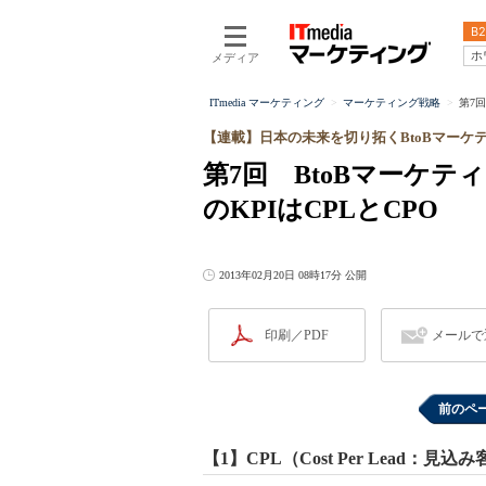
B2
ホ
メディア
ITmedia マーケティング
マーケティング戦略
第7
【連載】日本の未来を切り拓くBtoBマーケ
第7回 BtoBマーケ
のKPIはCPLとCPO
2013年02月20日 08時17分 公開
印刷／PDF
メールで
前のペ
【1】CPL（Cost Per Lead：見