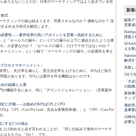
らありえないことだが、日本のマーケティングではよく起きている現
新着
方程式
顧客デ
ーケティングの旅は始まります。営業スキルなのか？ 価格なのか？ 流
営業成
突き止める方程式を解説します。
Hub
の必要性――案件化率の高いアポイントを営業へ供給するために
課題と
」と「セールスの漏斗」という2つの漏斗が上下に連結されたような構
SFA
斗」が必要なのか？ 「セールスの漏斗」だけで十分ではないのか？
える新
ネージメント」という軸で「マーケティングの漏斗」の必要性を考え
Sale
解消す
のプロセスマネージメント」
失敗し
管理し、失注率を減らし、受注決定率を上げるために、SFAほど強力
5分で
問題があります。SFAには案件を作る機能はないのです。
「大企
ための組織と人選
の組織
門の機能不全にあり、特に「デマンドジェネレーション」（営業案件
新規事
ティブ
定と評価――お勧めのKPIはCPLとCPO
連結売
CPL（Cost Per Lead：見込み客獲得単価）」と「CPO（Cost Per
規事業
ある。
AI時
必要な
国にする2つの強み
を上げ始めると必ず言われることが、「同じ仕組みで海外のマーケテ
えはもちろん「Yes！」です。