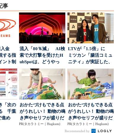
記事
購入金
流入「80％減」 AI検
LTVが「1.5倍」に
視する指
索で大打撃を受けたH
ミツカン「腸活コミュ
イント制
ubSpotは、どうやっ
ニティ」が実証した、
て“未来の顧...
値上げ時代に選ば...
き「次の
おかたづけもできる点
おかたづけもできる点
る 千葉
がうれしい！ 動物の鳴
がうれしい！ 動物の鳴
で進め
き声やセリフが盛りだ
き声やセリフが盛りだ
.
PR(タカラトミー｜Hugkum)
くさんの「アニア ...
PR(タカラトミー｜Hugkum)
くさんの「アニア ...
Recommended by