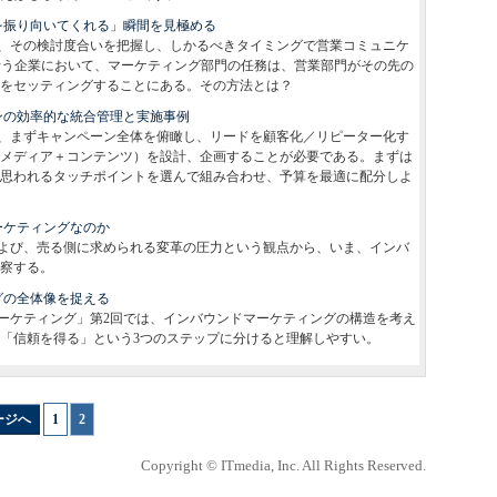
を振り向いてくれる」瞬間を見極める
、その検討度合いを把握し、しかるべきタイミングで営業コミュニケ
を行う企業において、マーケティング部門の任務は、営業部門がその先の
をセッティングすることにある。その方法とは？
ンの効率的な統合管理と実施事例
、まずキャンペーン全体を俯瞰し、リードを顧客化／リピーター化す
メディア＋コンテンツ）を設計、企画することが必要である。まずは
思われるタッチポイントを選んで組み合わせ、予算を最適に配分しよ
ーケティングなのか
よび、売る側に求められる変革の圧力という観点から、いま、インバ
察する。
グの全体像を捉える
ーケティング」第2回では、インバウンドマーケティングの構造を考え
「信頼を得る」という3つのステップに分けると理解しやすい。
ージへ
1
|
2
Copyright © ITmedia, Inc. All Rights Reserved.