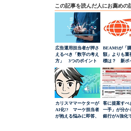
この記事を読んだ人にお薦めの
広告運用担当者が押さ
BEAMSが「
えるべき「数字の考え
額」よりも重
方」 3つのポイント
標は？ 新ポ
とは
度の狙い
カリスママーケターが
客に提案すべ
AI化!? マーケ担当者
一手」が分か
が抱える悩みに即答、
銀行がA強化
実力は？
る“One to On..