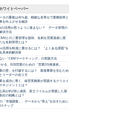
ホワイトペーパー
ータの重複は40％超、精緻な名寄せで業務効率と
果を向上させる秘訣
Spotの活用が思うように進まない？ データ管理の
解決方法
やCRMとの二重管理を脱却、名刺を営業資産に変
たな名刺管理とは？
sforce活用を軌道に乗せるには？ “よくある課題”を
る具体的解決策
ない「CRMマーケティング」の実践方法
分かる、B2B営業のための「営業DX推進術」
業の壁」を打破するには？ 新規事業を生むため
とリーダーの在り方
業を成功に導く、経営実務家が実践するクリエイ
マネジメントとは？
上高が約2倍に成長、富士フイルムが実践した新
創出の戦略とは？
代の「市場調査」、データから“答え”を出すために
3ステップ