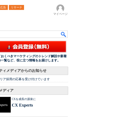
ル広告
リサーチ
マイページ
ておくべきマーケティングのトレンド解説や新着
の一覧など、役に立つ情報をお届けします。
ティメディアからのお知らせ
リア採用の応募を受け付けています
メディア
CXを成長の源泉に
CX Experts