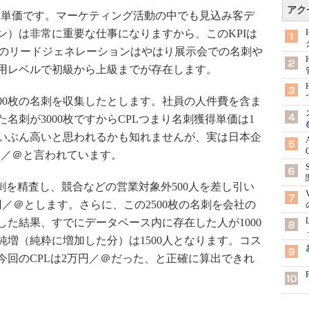
アク
る単価です。マーケティング活動の中でも見込み客デ
ン）は非常に重要な仕事になりますから、このKPIは
Bのリードジェネレーションはやはり展示会での名刺や
用レベルで初級から上級までが存在します。
00枚の名刺を収集したとします。社員の人件費を含ま
た名刺が3000枚ですからCPLつまり名刺獲得単価は1
いぶん高いと思われるかも知れませんが、実は日本企
00円／＠と言われています。
名刺を精査し、競合などの営業対象外500人を差し引い
00円／＠とします。さらに、この2500枚の名刺を会社の
た結果、すでにデータベース内に存在した人が1000
増（純粋に増加した分）は1500人となります。コス
と今回のCPLは2万円／＠だった、と正確に算出できれ