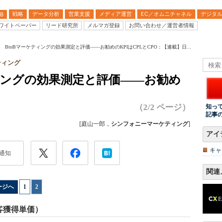
戦略
データ分析
営業支援
メディア運営
EC／オムニチャネル
デジタ
B
ワイトペーパー
リード研究所
メルマガ登録
お問い合わせ／運営者情報
回 BtoBマーケティングの効果測定と評価――お勧めのKPIはCPLとCPO：【連載】日...
ティング
ティングの効果測定と評価――お勧め
（2/2 ページ）
知っ
記事
[庭山一郎，
シンフォニーマーケティング
]
アイ
キャ
通知
関連
ージへ
1
|
2
込み客獲得単価）