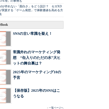
63％増」の事例も
AIが作れない「面白さ」をどう設計？ セガXD
が実践する「ゲーム発想」で体験価値を高める方
法
Book
SNSの古い常識を疑え！
常識外れのマーケティング発
想 “缶入りのただの水”大ヒ
ットの舞台裏は？
2025年のマーケティング10の
予言
【保存版】2025年のSNSはこ
うなる
»
一覧ページへ