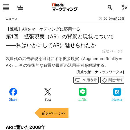
ニュース
2012年8月22日
【連載】ARをマーケティングに応用する
第1回 拡張現実（AR）の背景と現状について
――私はいかにしてARに魅せられたか
（2/2 ページ）
次世代の広告表現を可能にする拡張現実（Augmented Reality＝
AR）。その技術的な背景や最新の活用事例を解説する。
[亀山悦治，ナレッジワークス]
PC用表示
関連情報
Share
Post
LINE
Hatena
前のページへ
ARに驚いた2008年