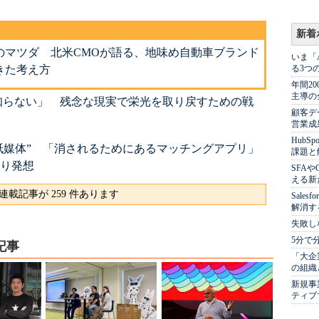
新着
のマツダ 北米CMOが語る、地味め自動車ブランド
いま「
きた考え方
る3つ
年間2
主導の
知らない」 残念な現実で栄光を取り戻すための戦
顧客デ
営業成
Hub
紙媒体” 「消されるためにあるマッチングアプリ」
課題と
張り発想
SFA
える新
連載記事が 259 件あります
Sale
解消す
失敗し
5分で
記事
「大企
の組織
新規事
ティブ