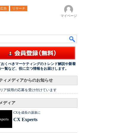
ル広告
リサーチ
マイページ
ておくべきマーケティングのトレンド解説や新着
の一覧など、役に立つ情報をお届けします。
ティメディアからのお知らせ
リア採用の応募を受け付けています
メディア
CXを成長の源泉に
CX Experts