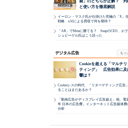
製」のどちらが正解？ 判
と使い方を徹底解説
イーロン・マスク氏が仕掛けた究極の「X」
戦略 xAIによる買収で何を期待？
「AR」でMetaに勝てる？ SnapのCEO、エ
シュピーゲル氏はこう語った
デジタル広告
Cookieを超える「マルチ
ティング」 広告効果に及
響は？
Cookieレスの時代 「リターゲティング広告
ることはまだあるか？
「動画広告がディスプレイ広告超え」他、電通「
年 日本の広告費」インターネット広告媒体費
分析