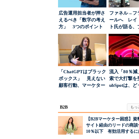
広告運用担当者が押さ
ファネル→フ
えるべき「数字の考え
ールへ レイ
方」 3つのポイント
ト氏が語る、
とは
が「信頼」を
め...
「ChatGPTはブラック
流入「80％減
ボックス」 見えない
索で大打撃を
顧客行動、マーケター
ubSpotは、
に残された打ち...
て“未来の顧...
B2B
【B2Bマーケター困惑】資
サイト経由のリードの商談
10％以下 有効活用するに