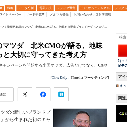
戦略
データ分析
営業支援
メディア運営
EC／オムニチャネル
デジタ
B
ワイトペーパー
リード研究所
メルマガ登録
お問い合わせ／運営者情報
かいま業績絶好調のマツダ 北米CMOが語る、地味め自動車ブランドがずっと大切...
のマツダ 北米CMOが語る、地味
っと大切に守ってきた考え方
知っ
otball」で新キャンペーンを開始する米国マツダ。広告だけでなく、CXや
記事
アイ
[
Chris Kelly
，
ITmedia マーケティング
]
キャ
通知
関連
、北米マツダの新しいブランドプ
oved」から生まれた初のキャ