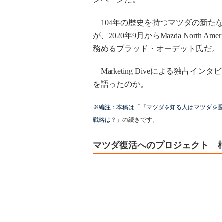
104年の歴史を持つマツダの新た
が、2020年9月からMazda North Ameri
務めるブラッド・オーデット氏だ。
Marketing Diveによる独占イ
を語ったのか。
※編注：本稿は「『マツダを知る人はマツダを
戦略は？
」の続きです。
マツダ復活へのプロジェクト 