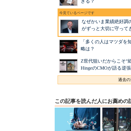
きる？
なぜかいま業績絶好調
がずっと大切に守って
「多くの人はマツダを
略は？
Z世代狙いだからこそ“
HingeのCMOが語る逆
過去の
この記事を読んだ人にお薦めの