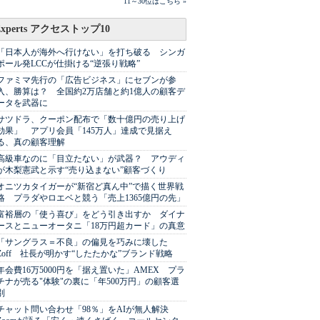
11～30位はこちら »
Experts アクセストップ10
「日本人が海外へ行けない」を打ち破る シンガ
ポール発LCCが仕掛ける“逆張り戦略”
ファミマ先行の「広告ビジネス」にセブンが参
入、勝算は？ 全国約2万店舗と約1億人の顧客デ
ータを武器に
サツドラ、クーポン配布で「数十億円の売り上げ
効果」 アプリ会員「145万人」達成で見据え
る、真の顧客理解
高級車なのに「目立たない」が武器？ アウディ
が木梨憲武と示す“売り込まない”顧客づくり
オニツカタイガーが“新宿ど真ん中”で描く世界戦
略 プラダやロエベと競う「売上1365億円の先」
富裕層の「使う喜び」をどう引き出すか ダイナ
ースとニューオータニ「18万円超カード」の真意
「サングラス＝不良」の偏見を巧みに壊した
Zoff 社長が明かす“したたかな”ブランド戦略
年会費16万5000円を「据え置いた」AMEX プラ
チナが売る"体験"の裏に「年500万円」の顧客選
別
チャット問い合わせ「98％」をAIが無人解決