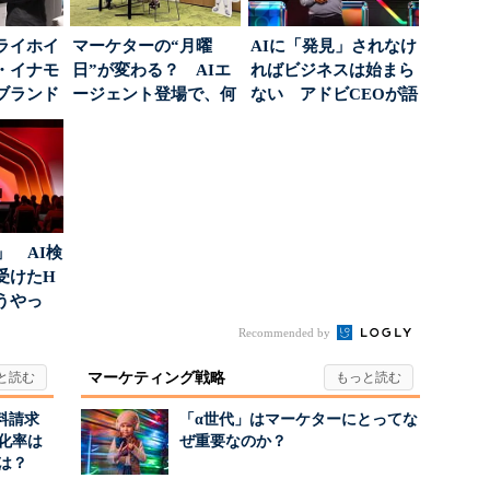
ライホイ
マーケターの“月曜
AIに「発見」されなけ
・イナモ
日”が変わる？ AIエ
ればビジネスは始まら
ブランド
ージェント登場で、何
ない アドビCEOが語
得るた
が起きるか
った、AIエージ...
」 AI検
受けたH
どうやっ
Recommended by
マーケティング戦略
料請求
「α世代」はマーケターにとってな
化率は
ぜ重要なのか？
は？