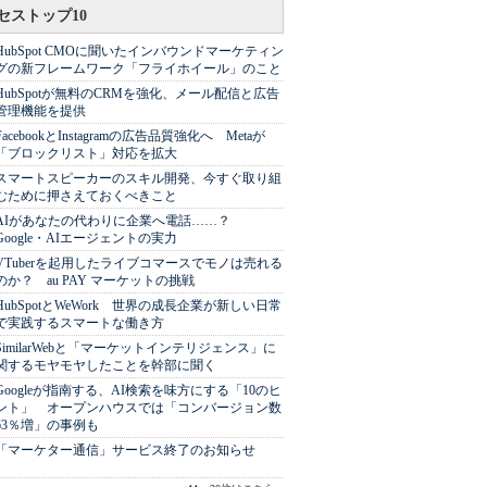
セストップ10
HubSpot CMOに聞いたインバウンドマーケティン
グの新フレームワーク「フライホイール」のこと
HubSpotが無料のCRMを強化、メール配信と広告
管理機能を提供
FacebookとInstagramの広告品質強化へ Metaが
「ブロックリスト」対応を拡大
スマートスピーカーのスキル開発、今すぐ取り組
むために押さえておくべきこと
AIがあなたの代わりに企業へ電話……？
Google・AIエージェントの実力
VTuberを起用したライブコマースでモノは売れる
のか？ au PAY マーケットの挑戦
HubSpotとWeWork 世界の成長企業が新しい日常
で実践するスマートな働き方
SimilarWebと「マーケットインテリジェンス」に
関するモヤモヤしたことを幹部に聞く
Googleが指南する、AI検索を味方にする「10のヒ
ント」 オープンハウスでは「コンバージョン数
63％増」の事例も
「マーケター通信」サービス終了のお知らせ