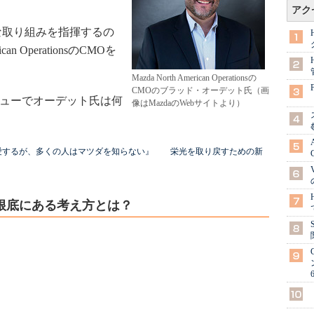
アク
な取り組みを指揮するの
can OperationsのCMOを
Mazda North American Operationsの
CMOのブラッド・オーデット氏（画
ンタビューでオーデット氏は何
像はMazdaのWebサイトより）
愛するが、多くの人はマツダを知らない』 栄光を取り戻すための新
根底にある考え方とは？