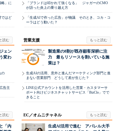
戦略」に
「ブランドは叩かれて強くなる」 ジャガーのCMO
が語った炎上の乗り越え方
材ではど
「生成AIで作った広告」が物議 そのとき、コカ・コ
ーラはどう動いた？
営業支援
ージェン
製造業の8割が既存顧客深耕に注
う変わ
力 最もリソースを割いている施
策は？
れの
生成AIの活用、意外と進んだマーケティング部門と進
まない営業部門 どうして差が生じた？
、広告主
LINE公式アカウントを活用した営業・カスタマーサ
ポート向けビジネスチャットサービス「BizClo」でで
きること
EC／オムニチャネル
と「内
生成AI活用で進む アパレル大手