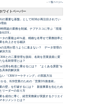
»
一覧ページへ
ホワイトペーパー
AIの重要な基盤」としてRDBが再注目されてい
の理由
00時間超の業務を削減、ナブテスコに学ぶ「現場
全社DX」
ータの重複は40％超、精緻な名寄せで業務効率と
果を向上させる秘訣
Spotの活用が思うように進まない？ データ管理の
解決方法
やCRMとの二重管理を脱却、名刺を営業資産に変
たな名刺管理とは？
sforce活用を軌道に乗せるには？ “よくある課題”を
る具体的解決策
ない「CRMマーケティング」の実践方法
分かる、B2B営業のための「営業DX推進術」
業の壁」を打破するには？ 新規事業を生むため
とリーダーの在り方
業を成功に導く、経営実務家が実践するクリエイ
マネジメントとは？