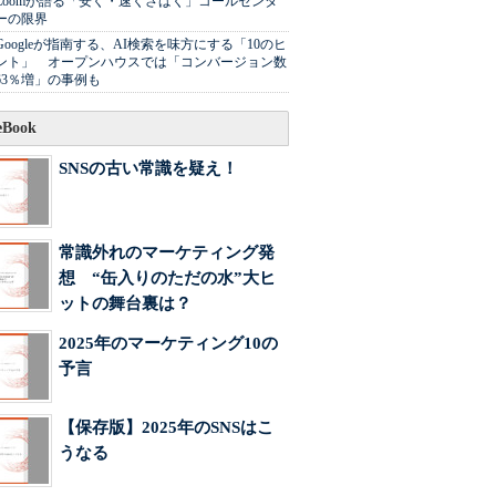
Zoomが語る「安く・速くさばく」コールセンタ
ーの限界
Googleが指南する、AI検索を味方にする「10のヒ
ント」 オープンハウスでは「コンバージョン数
63％増」の事例も
Book
SNSの古い常識を疑え！
常識外れのマーケティング発
想 “缶入りのただの水”大ヒ
ットの舞台裏は？
2025年のマーケティング10の
予言
【保存版】2025年のSNSはこ
うなる