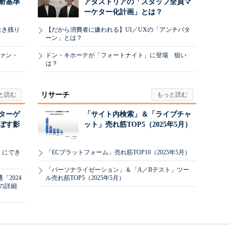
断基準
アダストリアの「スタッフ全員マ
ーケター化計画」とは？
生き残り
【だから消費者に嫌われる】UI／UXの「アンチパタ
ーン」とは？
ヴァン・
ドン・キホーテが「フォートナイト」に登場 狙い
は？
リサーチ
リターゲ
「サイト内検索」＆「ライブチャ
ぼす影
ット」売れ筋TOP5（2025年5月）
」にでき
「ECプラットフォーム」売れ筋TOP10（2025年5月）
「パーソナライゼーション」＆「A／Bテスト」ツー
2024
ル売れ筋TOP5（2025年5月）
の詳細