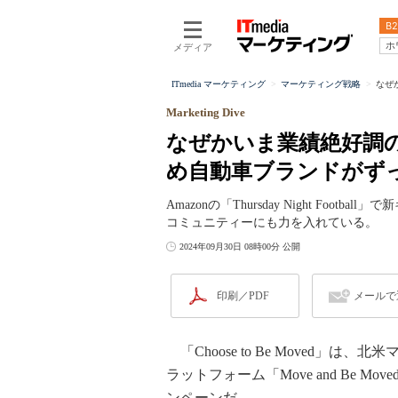
B2
ホ
メディア
ITmedia マーケティング
マーケティング戦略
なぜ
Marketing Dive
なぜかいま業績絶好調
め自動車ブランドがず
Amazonの「Thursday Night Fo
コミュニティーにも力を入れている。
2024年09月30日 08時00分 公開
印刷／PDF
メールで
「Choose to Be Moved」は
ラットフォーム「Move and Be M
ンペーンだ。