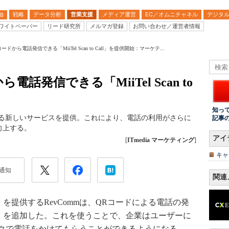
戦略
データ分析
営業支援
メディア運営
EC／オムニチャネル
デジタ
B
ワイトペーパー
リード研究所
メルマガ登録
お問い合わせ／運営者情報
コードから電話発信できる「MiiTel Scan to Call」を提供開始：マーケテ...
電話発信できる「MiiTel Scan to
知っ
きる新しいサービスを提供。これにより、電話の利用がさらに
記事
向上する。
アイ
[
ITmedia マーケティング
]
キャ
通知
関連
」を提供するRevCommは、QRコードによる電話の発
to Call」を追加した。これを使うことで、企業はユーザーに
クで電話をかけてもらうことができるようになる。