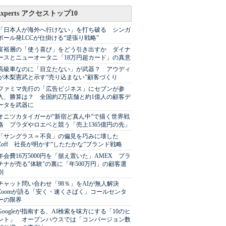
Experts アクセストップ10
「日本人が海外へ行けない」を打ち破る シンガ
ポール発LCCが仕掛ける“逆張り戦略”
富裕層の「使う喜び」をどう引き出すか ダイナ
ースとニューオータニ「18万円超カード」の真意
高級車なのに「目立たない」が武器？ アウディ
が木梨憲武と示す“売り込まない”顧客づくり
ファミマ先行の「広告ビジネス」にセブンが参
入、勝算は？ 全国約2万店舗と約1億人の顧客デ
ータを武器に
オニツカタイガーが“新宿ど真ん中”で描く世界戦
略 プラダやロエベと競う「売上1365億円の先」
「サングラス＝不良」の偏見を巧みに壊した
Zoff 社長が明かす“したたかな”ブランド戦略
年会費16万5000円を「据え置いた」AMEX プラ
チナが売る"体験"の裏に「年500万円」の顧客選
別
チャット問い合わせ「98％」をAIが無人解決
Zoomが語る「安く・速くさばく」コールセンタ
ーの限界
Googleが指南する、AI検索を味方にする「10のヒ
ント」 オープンハウスでは「コンバージョン数