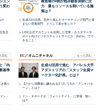
ージェン
製造業の8割が既存顧客深耕に注
う変わ
力 最もリソースを割いている施
策は？
れの
生成AIの活用、意外と進んだマーケティング部門と進
まない営業部門 どうして差が生じた？
、広告主
LINE公式アカウントを活用した営業・カスタマーサ
ポート向けビジネスチャットサービス「BizClo」でで
きること
EC／オムニチャネル
と「内
生成AI活用で進む アパレル大手
断基準
アダストリアの「スタッフ全員マ
ーケター化計画」とは？
生き残り
【だから消費者に嫌われる】UI／UXの「アンチパタ
ーン」とは？
ヴァン・
ドン・キホーテが「フォートナイト」に登場 狙い
は？