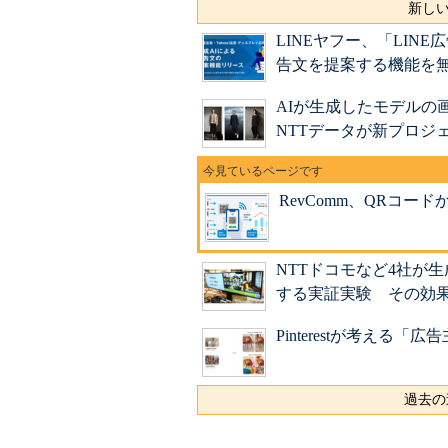
新しい
LINEヤフー、「LINE
告文を提案する機能を
AIが生成したモデルの
NTTデータが新プロジ
RevComm、QRコードから
NTTドコモなど4社が
する実証実験 その効
Pinterestが考える
過去の