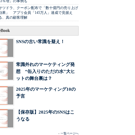
63％増」の事例も
サツドラ、クーポン配布で「数十億円の売り上げ
効果」 アプリ会員「145万人」達成で見据え
る、真の顧客理解
Book
SNSの古い常識を疑え！
常識外れのマーケティング発
想 “缶入りのただの水”大ヒ
ットの舞台裏は？
2025年のマーケティング10の
予言
【保存版】2025年のSNSはこ
うなる
»
一覧ページへ