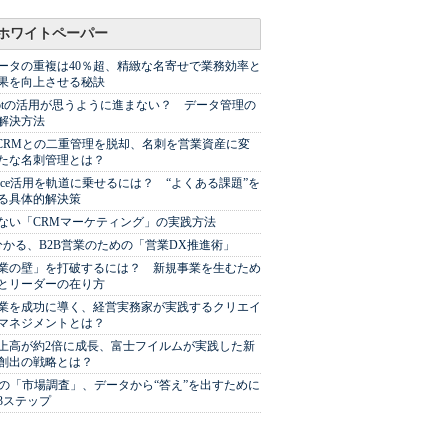
ホワイトペーパー
ータの重複は40％超、精緻な名寄せで業務効率と
果を向上させる秘訣
Spotの活用が思うように進まない？ データ管理の
解決方法
やCRMとの二重管理を脱却、名刺を営業資産に変
たな名刺管理とは？
sforce活用を軌道に乗せるには？ “よくある課題”を
る具体的解決策
ない「CRMマーケティング」の実践方法
分かる、B2B営業のための「営業DX推進術」
業の壁」を打破するには？ 新規事業を生むため
とリーダーの在り方
業を成功に導く、経営実務家が実践するクリエイ
マネジメントとは？
上高が約2倍に成長、富士フイルムが実践した新
創出の戦略とは？
代の「市場調査」、データから“答え”を出すために
3ステップ