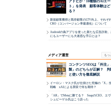
アドビが「10種類のAIエ
ト」を発表 顧客体験はど
る？
新規顧客獲得と既存顧客のLTV向上、それぞ
CRO（コンバージョン率最適化）について
Androidの偽アプリを使った新たな広告詐欺
にもユーザーにも大迷惑な手口とは？
メディア運営
コンテンツSEOは「外注」
製」のどちらが正解？ 判
と使い方を徹底解説
イーロン・マスク氏が仕掛けた究極の「X」
戦略 xAIによる買収で何を期待？
「AR」でMetaに勝てる？ SnapのCEO、エ
シュピーゲル氏はこう語った