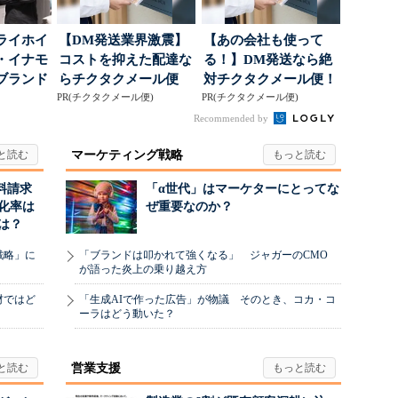
ライホイ
【DM発送業界激震】
【あの会社も使って
・イナモ
コストを抑えた配達な
る！】DM発送なら絶
ブランド
らチクタクメール便
対チクタクメール便！
得るた
PR(チクタクメール便)
PR(チクタクメール便)
Recommended by
マーケティング戦略
料請求
「α世代」はマーケターにとってな
化率は
ぜ重要なのか？
は？
戦略」に
「ブランドは叩かれて強くなる」 ジャガーのCMO
が語った炎上の乗り越え方
材ではど
「生成AIで作った広告」が物議 そのとき、コカ・コ
ーラはどう動いた？
営業支援