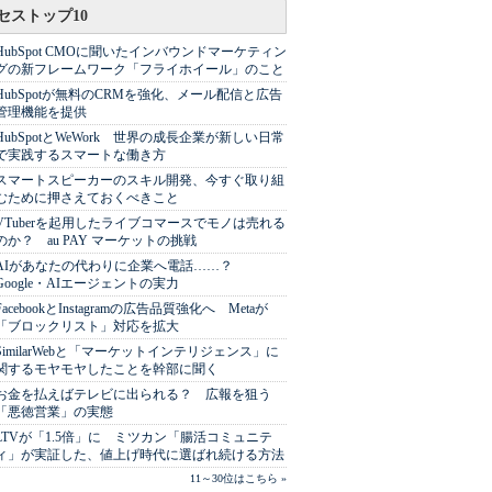
セストップ10
HubSpot CMOに聞いたインバウンドマーケティン
グの新フレームワーク「フライホイール」のこと
HubSpotが無料のCRMを強化、メール配信と広告
管理機能を提供
HubSpotとWeWork 世界の成長企業が新しい日常
で実践するスマートな働き方
スマートスピーカーのスキル開発、今すぐ取り組
むために押さえておくべきこと
VTuberを起用したライブコマースでモノは売れる
のか？ au PAY マーケットの挑戦
AIがあなたの代わりに企業へ電話……？
Google・AIエージェントの実力
FacebookとInstagramの広告品質強化へ Metaが
「ブロックリスト」対応を拡大
SimilarWebと「マーケットインテリジェンス」に
関するモヤモヤしたことを幹部に聞く
お金を払えばテレビに出られる？ 広報を狙う
「悪徳営業」の実態
LTVが「1.5倍」に ミツカン「腸活コミュニテ
ィ」が実証した、値上げ時代に選ばれ続ける方法
11～30位はこちら »