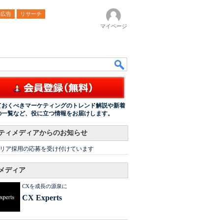
ル広告
リサーチ
マイページ
ておくべきマーケティングのトレンド解説や新着
の一覧など、役に立つ情報をお届けします。
ティメディアからのお知らせ
リア採用の応募を受け付けています
メディア
CXを成長の源泉に
CX Experts