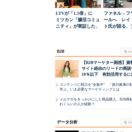
LTVが「1.5倍」に
ファネル→フ
ミツカン「腸活コミュ
ールへ レイ
ニティ」が実証した、
ト氏が語る、
値上げ時代に選ば...
が「信頼」を
め...
B2B
【B2Bマーケター困惑】資
サイト経由のリードの商談
10％以下 有効活用するに
コンテンツに戦力を“全集中” 「徳川家康の
学ぶ、いま必要なマーケティングとは
メルマガをきっかけにした商品購入、B2B商
れくらいの人が経験？
データ分析