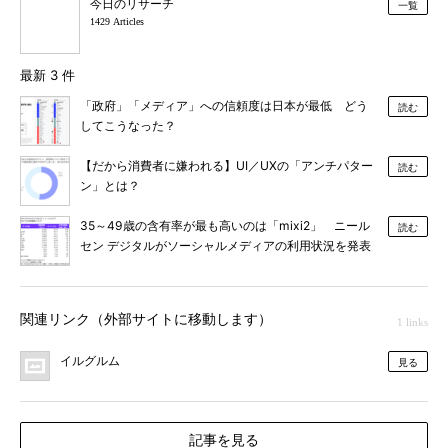
今日のリサーチ
一覧
1429 Articles
最新 3 件
「政府」「メディア」への信頼度は日本が最低 どう
読む
してこうなった？
【だから消費者に嫌われる】UI／UXの「アンチパター
読む
ン」とは？
35～49歳の含有率が最も高いのは「mixi2」 ニール
読む
セン デジタルがソーシャルメディアの利用状況を発表
関連リンク（外部サイトに移動します）
1 links
イルグルム
見る
記事を見る