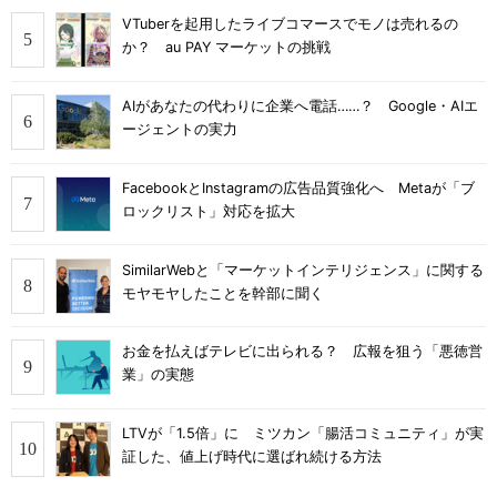
VTuberを起用したライブコマースでモノは売れるの
か？ au PAY マーケットの挑戦
AIがあなたの代わりに企業へ電話……？ Google・AIエ
ージェントの実力
FacebookとInstagramの広告品質強化へ Metaが「ブ
ロックリスト」対応を拡大
SimilarWebと「マーケットインテリジェンス」に関する
モヤモヤしたことを幹部に聞く
お金を払えばテレビに出られる？ 広報を狙う「悪徳営
業」の実態
LTVが「1.5倍」に ミツカン「腸活コミュニティ」が実
証した、値上げ時代に選ばれ続ける方法