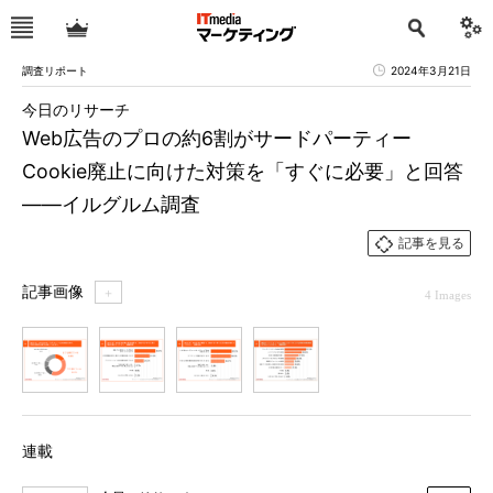
調査リポート
2024年3月21日
今日のリサーチ
Web広告のプロの約6割がサードパーティー
Cookie廃止に向けた対策を「すぐに必要」と回答
――イルグルム調査
記事を見る
記事画像
＋
4 Images
1
2
3
4
連載