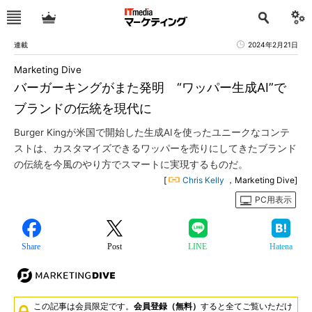
連載
2024年2月21日
Marketing Dive
バーガーキングがまた発明 “ワッパー生成AI”で
ブランドの伝統を現代に
Burger Kingが米国で開始した生成AIを使ったユニークなコンテ
ストは、カスタマイズできるワッパーを売りにしてきたブランド
の伝統を今風のやり方でスマートに実現するものだ。
[
Chris Kelly
，Marketing Dive]
PC用表示
Share
Post
LINE
Hatena
この記事は会員限定です。
会員登録（無料）
すると全てご覧いただけ