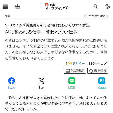
連載
2023年11月30日
SEOタイムズ編集部が初心者向けにわかりやすく解説
AIに奪われる仕事、奪われない仕事
今後はコンテンツ制作の領域でも生成AI活用が進むのは間違いあ
りません。それでも全てがAIに置き換えられるわけではありませ
ん。AIと共存しながら人でしかできない仕事をするために、今何
を準備しておくべきでしょうか。
[
谷川祐一
，SEOタイムズ]
PC用表示
関連情報
Share
Post
LINE
Hatena
昨今、AI技術が大きく進歩したことに伴い、AIによって人の仕
事がなくなるという話が現実味を帯びてきたと感じる人もいるの
ではないでしょうか。