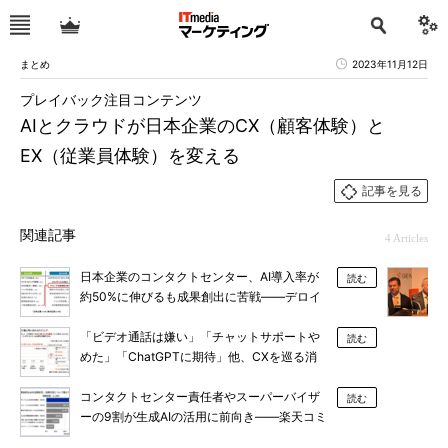
まとめ
2023年11月12日
プレイバック注目コンテンツ
AIとクラウドが日本企業のCX（顧客体験）と
EX（従業員体験）を変える
記事を見る
関連記事
4 Articles
日本企業のコンタクトセンター、AI導入率が
読む
約50%に伸びるも成果創出に苦戦――デロイ
ト トーマツ調査
「ビデオ通話は嫌い」「チャットサポートや
読む
めた」「ChatGPTに期待」他、CXを巡る消
費者と企業の現実
コンタクトセンター責任者やスーパーバイザ
読む
ーの9割が生成AIの活用に前向き――楽天コミ
ュニケーションズ調査