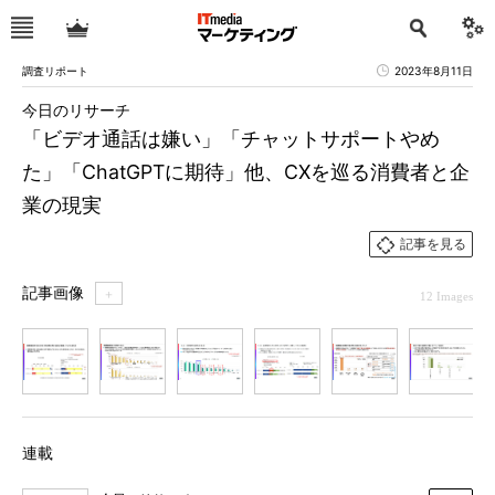
調査リポート
2023年8月11日
今日のリサーチ
「ビデオ通話は嫌い」「チャットサポートやめ
た」「ChatGPTに期待」他、CXを巡る消費者と企
業の現実
記事を見る
記事画像
＋
12 Images
1
2
3
4
5
6
7
連載