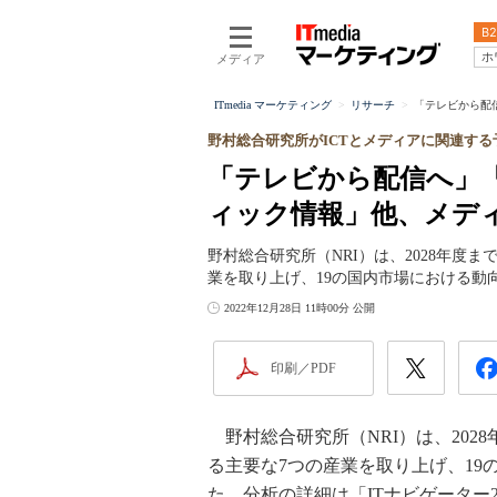
B2
ホ
メディア
ITmedia マーケティング
リサーチ
「テレビから配
野村総合研究所がICTとメディアに関連する
「テレビから配信へ」
ィック情報」他、メデ
野村総合研究所（NRI）は、2028年度
業を取り上げ、19の国内市場における動
2022年12月28日 11時00分 公開
印刷／PDF
野村総合研究所（NRI）は、202
る主要な7つの産業を取り上げ、1
た。分析の詳細は「ITナビゲーター