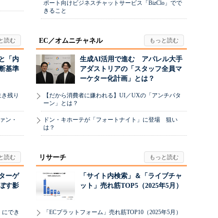
ポート向けビジネスチャットサービス「BizClo」でで
きること
EC／オムニチャネル
と「内
生成AI活用で進む アパレル大手
断基準
アダストリアの「スタッフ全員マ
ーケター化計画」とは？
生き残り
【だから消費者に嫌われる】UI／UXの「アンチパタ
ーン」とは？
ヴァン・
ドン・キホーテが「フォートナイト」に登場 狙い
は？
リサーチ
リターゲ
「サイト内検索」＆「ライブチャ
ぼす影
ット」売れ筋TOP5（2025年5月）
」にでき
「ECプラットフォーム」売れ筋TOP10（2025年5月）