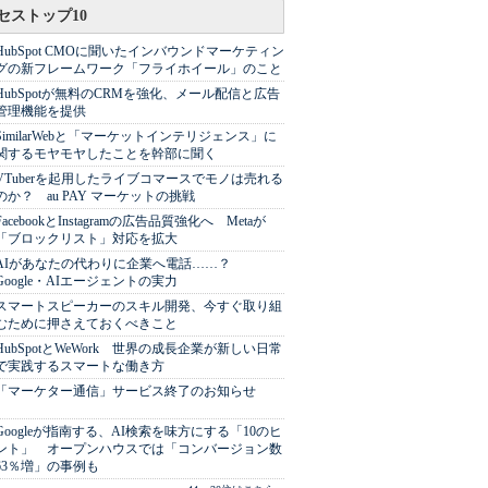
セストップ10
HubSpot CMOに聞いたインバウンドマーケティン
グの新フレームワーク「フライホイール」のこと
HubSpotが無料のCRMを強化、メール配信と広告
管理機能を提供
SimilarWebと「マーケットインテリジェンス」に
関するモヤモヤしたことを幹部に聞く
VTuberを起用したライブコマースでモノは売れる
のか？ au PAY マーケットの挑戦
FacebookとInstagramの広告品質強化へ Metaが
「ブロックリスト」対応を拡大
AIがあなたの代わりに企業へ電話……？
Google・AIエージェントの実力
スマートスピーカーのスキル開発、今すぐ取り組
むために押さえておくべきこと
HubSpotとWeWork 世界の成長企業が新しい日常
で実践するスマートな働き方
「マーケター通信」サービス終了のお知らせ
Googleが指南する、AI検索を味方にする「10のヒ
ント」 オープンハウスでは「コンバージョン数
63％増」の事例も