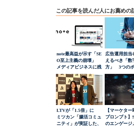
この記事を読んだ人にお薦めの
note最高益が示す「SE
広告運用担当
O至上主義の崩壊」
えるべき「数
メディアビジネスに残
方」 3つの
された“勝ち筋...
とは
LTVが「1.5倍」に
【マーケター
ミツカン「腸活コミュ
プロンプト】S
ニティ」が実証した、
のエンゲージ
値上げ時代に選ば...
高めるAI活用、