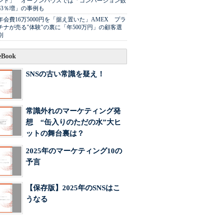
ント」 オープンハウスでは「コンバージョン数
63％増」の事例も
年会費16万5000円を「据え置いた」AMEX プラ
チナが売る"体験"の裏に「年500万円」の顧客選
別
Book
SNSの古い常識を疑え！
常識外れのマーケティング発
想 “缶入りのただの水”大ヒ
ットの舞台裏は？
2025年のマーケティング10の
予言
【保存版】2025年のSNSはこ
うなる