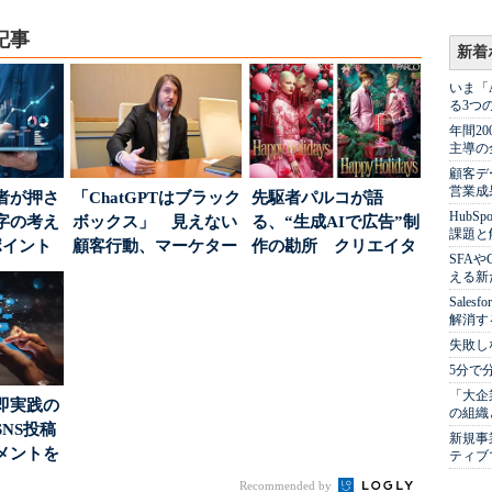
記事
新着
いま「
る3つ
年間2
主導の
顧客デ
営業成
者が押さ
「ChatGPTはブラック
先駆者パルコが語
Hub
字の考え
ボックス」 見えない
る、“生成AIで広告”制
課題と
ポイント
顧客行動、マーケター
作の勘所 クリエイタ
SFA
に残された打ち...
ーに残る「重要な役
える新
割...
Sale
解消す
失敗し
5分で
「大企
即実践の
の組織
NS投稿
新規事
メントを
ティブ
ポ...
Recommended by