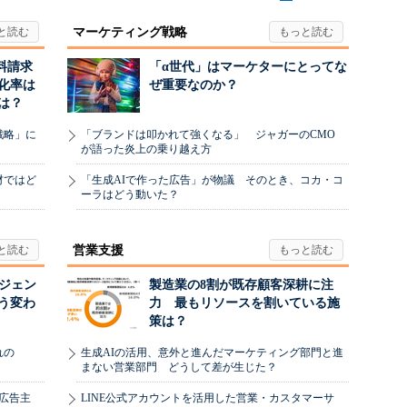
マーケティング戦略
料請求
「α世代」はマーケターにとってな
化率は
ぜ重要なのか？
は？
戦略」に
「ブランドは叩かれて強くなる」 ジャガーのCMO
が語った炎上の乗り越え方
材ではど
「生成AIで作った広告」が物議 そのとき、コカ・コ
ーラはどう動いた？
営業支援
ージェン
製造業の8割が既存顧客深耕に注
う変わ
力 最もリソースを割いている施
策は？
れの
生成AIの活用、意外と進んだマーケティング部門と進
まない営業部門 どうして差が生じた？
、広告主
LINE公式アカウントを活用した営業・カスタマーサ