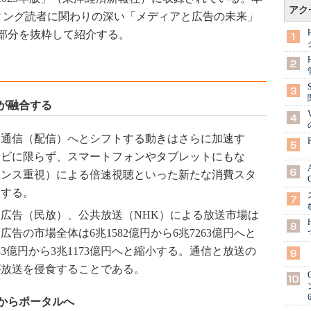
アク
ケティング読者に関わりの深い「メディアと広告の未来」
部分を抜粋して紹介する。
が融合する
ら通信（配信）へとシフトする動きはさらに加速す
レビに限らず、スマートフォンやタブレットにもな
マンス重視）による倍速視聴といった新たな消費スタ
しする。
広告（民放）、公共放送（NHK）による放送市場は
告の市場全体は6兆1582億円から6兆7263億円へと
33億円から3兆1173億円へと縮小する。通信と放送の
が放送を侵食することである。
からポータルへ