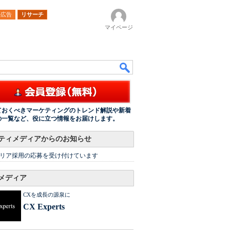
ル広告
リサーチ
マイページ
ておくべきマーケティングのトレンド解説や新着
の一覧など、役に立つ情報をお届けします。
ティメディアからのお知らせ
リア採用の応募を受け付けています
メディア
CXを成長の源泉に
CX Experts