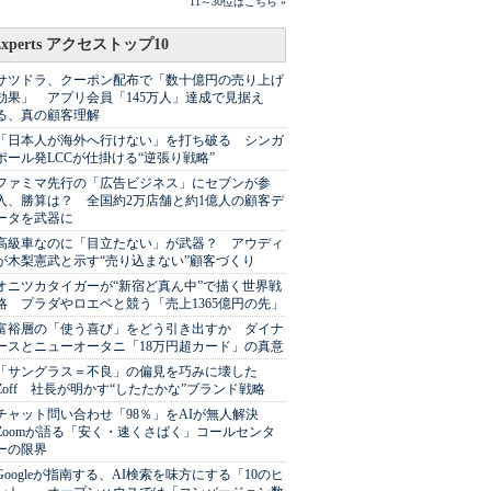
11～30位はこちら »
Experts アクセストップ10
サツドラ、クーポン配布で「数十億円の売り上げ
効果」 アプリ会員「145万人」達成で見据え
る、真の顧客理解
「日本人が海外へ行けない」を打ち破る シンガ
ポール発LCCが仕掛ける“逆張り戦略”
ファミマ先行の「広告ビジネス」にセブンが参
入、勝算は？ 全国約2万店舗と約1億人の顧客デ
ータを武器に
高級車なのに「目立たない」が武器？ アウディ
が木梨憲武と示す“売り込まない”顧客づくり
オニツカタイガーが“新宿ど真ん中”で描く世界戦
略 プラダやロエベと競う「売上1365億円の先」
富裕層の「使う喜び」をどう引き出すか ダイナ
ースとニューオータニ「18万円超カード」の真意
「サングラス＝不良」の偏見を巧みに壊した
Zoff 社長が明かす“したたかな”ブランド戦略
チャット問い合わせ「98％」をAIが無人解決
Zoomが語る「安く・速くさばく」コールセンタ
ーの限界
Googleが指南する、AI検索を味方にする「10のヒ