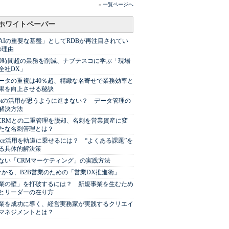
»
一覧ページへ
ホワイトペーパー
AIの重要な基盤」としてRDBが再注目されてい
の理由
00時間超の業務を削減、ナブテスコに学ぶ「現場
全社DX」
ータの重複は40％超、精緻な名寄せで業務効率と
果を向上させる秘訣
Spotの活用が思うように進まない？ データ管理の
解決方法
やCRMとの二重管理を脱却、名刺を営業資産に変
たな名刺管理とは？
sforce活用を軌道に乗せるには？ “よくある課題”を
る具体的解決策
ない「CRMマーケティング」の実践方法
分かる、B2B営業のための「営業DX推進術」
業の壁」を打破するには？ 新規事業を生むため
とリーダーの在り方
業を成功に導く、経営実務家が実践するクリエイ
マネジメントとは？