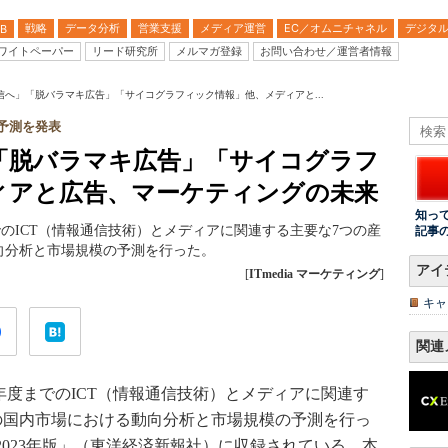
戦略
データ分析
営業支援
メディア運営
EC／オムニチャネル
デジタ
B
ワイトペーパー
リード研究所
メルマガ登録
お問い合わせ／運営者情報
信へ」「脱バラマキ広告」「サイコグラフィック情報」他、メディアと...
予測を発表
「脱バラマキ広告」「サイコグラフ
ィアと広告、マーケティングの未来
知っ
までのICT（情報通信技術）とメディアに関連する主要な7つの産
記事
向分析と市場規模の予測を行った。
アイ
[
ITmedia マーケティング
]
キャ
関連
8年度までのICT（情報通信技術）とメディアに関連す
9の国内市場における動向分析と市場規模の予測を行っ
2023年版」（東洋経済新報社）に収録されている。本