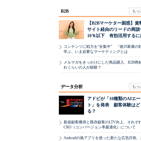
B2B
【B2Bマーケター困惑】資
サイト経由のリードの商談
10％以下 有効活用するに
コンテンツに戦力を“全集中” 「徳川家康の
学ぶ、いま必要なマーケティングとは
メルマガをきっかけにした商品購入、B2B商
れくらいの人が経験？
データ分析
アドビが「10種類のAIエ
ト」を発表 顧客体験はど
る？
新規顧客獲得と既存顧客のLTV向上、それぞ
CRO（コンバージョン率最適化）について
Androidの偽アプリを使った新たな広告詐欺