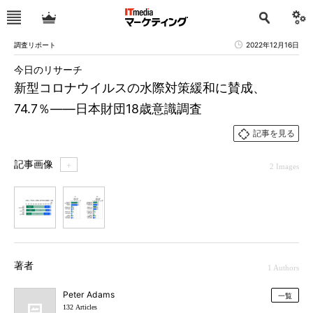
調査リポート
2022年12月16日
今日のリサーチ
新型コロナウイルスの水際対策緩和に賛成、
74.7％――日本財団18歳意識調査
記事を見る
記事画像
＋
2 Images
1
2
著者
1 Authors
Peter Adams
一覧
132 Articles