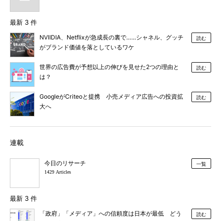
最新 3 件
NVIIDIA、Netflixが急成長の裏で……シャネル、グッチ
読む
がブランド価値を落としているワケ
世界の広告費が予想以上の伸びを見せた2つの理由と
読む
は？
GoogleがCriteoと提携 小売メディア広告への投資拡
読む
大へ
連載
今日のリサーチ
一覧
1429 Articles
最新 3 件
「政府」「メディア」への信頼度は日本が最低 どう
読む