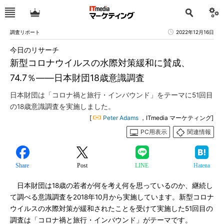
調査リポート
2022年12月16日
今日のリサーチ
新型コロナウイルスの水際対策緩和に賛成、
74.7％――日本財団18歳意識調査
日本財団は「コロナ禍と旅行・インバウンド」をテーマに51回目
の18歳意識調査を実施しました。
[
Peter Adams
，ITmedia マーケティング]
PC用表示
関連情報
Share
Post
LINE
Hatena
日本財団は18歳の若者が何を考え何を思っているのか、継続し
て調べる意識調査を2018年10月から実施しています。新型コロナ
ウイルスの水際対策が緩和されたことを受けて実施した51回目の
調査は「コロナ禍と旅行・インバウンド」がテーマです。