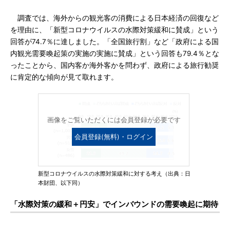
調査では、海外からの観光客の消費による日本経済の回復など
を理由に、「新型コロナウイルスの水際対策緩和に賛成」という
回答が74.7％に達しました。「全国旅行割」など「政府による国
内観光需要喚起策の実施の実施に賛成」という回答も79.4％とな
ったことから、国内客か海外客かを問わず、政府による旅行勧奨
に肯定的な傾向が見て取れます。
画像をご覧いただくには会員登録が必要です
会員登録(無料)・ログイン
新型コロナウイルスの水際対策緩和に対する考え（出典：日
本財団、以下同）
「水際対策の緩和＋円安」でインバウンドの需要喚起に期待