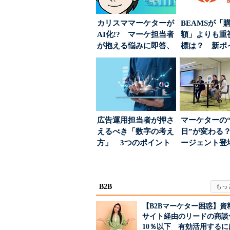
カリスママーケターが
BEAMSが「
AI化!? マーケ担当者
額」よりも重
が抱える悩みに即答、
標は？ 新ポ
実力は？
度の狙い
広告運用担当者が押さ
マーケターの
えるべき「数字の考え
日”が変わる？
方」 3つのポイント
ージェント登
とは
が起きるか
B2B
【B2Bマーケター困惑】資
サイト経由のリードの商談
10％以下 有効活用するに