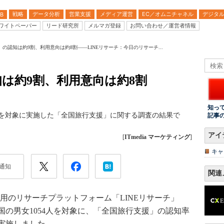
戦略
データ分析
営業支援
メディア運営
EC／オムニチャネル
デジタ
B
ワイトペーパー
リード研究所
メルマガ登録
お問い合わせ／運営者情報
の認知は約9割、利用意向は約8割――LINEリサーチ：今日のリサーチ...
は約9割、利用意向は約8割
知っ
男女を対象に実施した「全国旅行支援」に関する調査の結果で
記事
アイ
[
ITmedia マーケティング
]
キャ
通知
関連
用のリサーチプラットフォーム「LINEリサーチ」
て全国の男女1054人を対象に、「全国旅行支援」の認知率
実施しました。