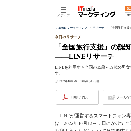
B2
ホ
メディア
ITmedia マーケティング
リサーチ
「全国旅行支援」
今日のリサーチ
「全国旅行支援」の認知
――LINEリサーチ
LINEを利用する全国の15歳～59歳の
す。
2022年10月26日 14時00分 公開
印刷／PDF
メールで
LINEが運営するスマートフォン専
は、2022年10月12～13日にかけ
や利用意向などについて意識調査を