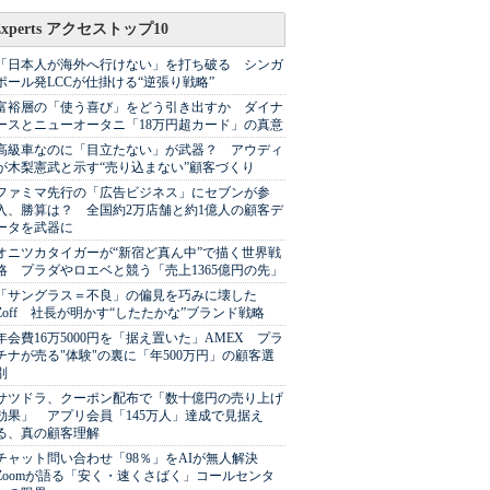
Experts アクセストップ10
「日本人が海外へ行けない」を打ち破る シンガ
ポール発LCCが仕掛ける“逆張り戦略”
富裕層の「使う喜び」をどう引き出すか ダイナ
ースとニューオータニ「18万円超カード」の真意
高級車なのに「目立たない」が武器？ アウディ
が木梨憲武と示す“売り込まない”顧客づくり
ファミマ先行の「広告ビジネス」にセブンが参
入、勝算は？ 全国約2万店舗と約1億人の顧客デ
ータを武器に
オニツカタイガーが“新宿ど真ん中”で描く世界戦
略 プラダやロエベと競う「売上1365億円の先」
「サングラス＝不良」の偏見を巧みに壊した
Zoff 社長が明かす“したたかな”ブランド戦略
年会費16万5000円を「据え置いた」AMEX プラ
チナが売る"体験"の裏に「年500万円」の顧客選
別
サツドラ、クーポン配布で「数十億円の売り上げ
効果」 アプリ会員「145万人」達成で見据え
る、真の顧客理解
チャット問い合わせ「98％」をAIが無人解決
Zoomが語る「安く・速くさばく」コールセンタ