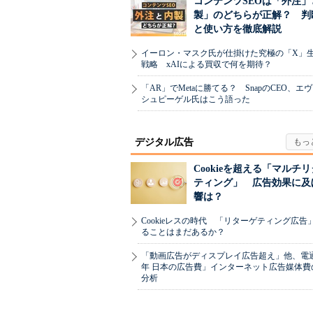
コンテンツSEOは「外注」
製」のどちらが正解？ 判
と使い方を徹底解説
イーロン・マスク氏が仕掛けた究極の「X」
戦略 xAIによる買収で何を期待？
「AR」でMetaに勝てる？ SnapのCEO、エ
シュピーゲル氏はこう語った
デジタル広告
Cookieを超える「マルチ
ティング」 広告効果に及
響は？
Cookieレスの時代 「リターゲティング広告
ることはまだあるか？
「動画広告がディスプレイ広告超え」他、電通「
年 日本の広告費」インターネット広告媒体費
分析