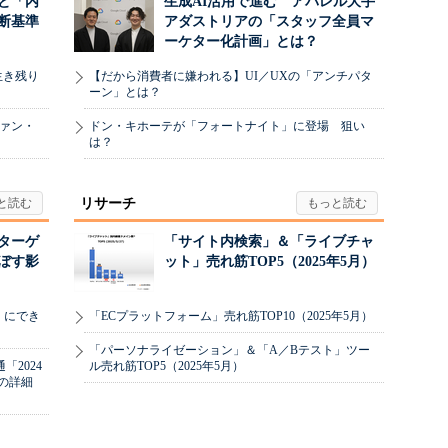
と「内
生成AI活用で進む アパレル大手
断基準
アダストリアの「スタッフ全員マ
ーケター化計画」とは？
生き残り
【だから消費者に嫌われる】UI／UXの「アンチパタ
ーン」とは？
ヴァン・
ドン・キホーテが「フォートナイト」に登場 狙い
は？
リサーチ
リターゲ
「サイト内検索」＆「ライブチャ
ぼす影
ット」売れ筋TOP5（2025年5月）
」にでき
「ECプラットフォーム」売れ筋TOP10（2025年5月）
「パーソナライゼーション」＆「A／Bテスト」ツー
2024
ル売れ筋TOP5（2025年5月）
の詳細