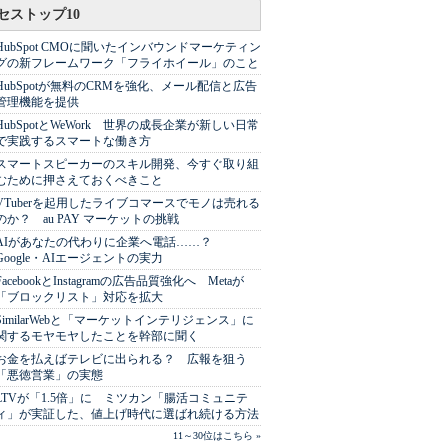
セストップ10
HubSpot CMOに聞いたインバウンドマーケティン
グの新フレームワーク「フライホイール」のこと
HubSpotが無料のCRMを強化、メール配信と広告
管理機能を提供
HubSpotとWeWork 世界の成長企業が新しい日常
で実践するスマートな働き方
スマートスピーカーのスキル開発、今すぐ取り組
むために押さえておくべきこと
VTuberを起用したライブコマースでモノは売れる
のか？ au PAY マーケットの挑戦
AIがあなたの代わりに企業へ電話……？
Google・AIエージェントの実力
FacebookとInstagramの広告品質強化へ Metaが
「ブロックリスト」対応を拡大
SimilarWebと「マーケットインテリジェンス」に
関するモヤモヤしたことを幹部に聞く
お金を払えばテレビに出られる？ 広報を狙う
「悪徳営業」の実態
LTVが「1.5倍」に ミツカン「腸活コミュニテ
ィ」が実証した、値上げ時代に選ばれ続ける方法
11～30位はこちら »