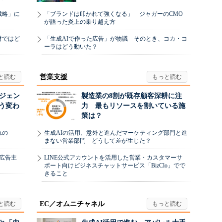
戦略」に
「ブランドは叩かれて強くなる」 ジャガーのCMO
が語った炎上の乗り越え方
材ではど
「生成AIで作った広告」が物議 そのとき、コカ・コ
ーラはどう動いた？
営業支援
ージェン
製造業の8割が既存顧客深耕に注
う変わ
力 最もリソースを割いている施
策は？
れの
生成AIの活用、意外と進んだマーケティング部門と進
まない営業部門 どうして差が生じた？
、広告主
LINE公式アカウントを活用した営業・カスタマーサ
ポート向けビジネスチャットサービス「BizClo」でで
きること
EC／オムニチャネル