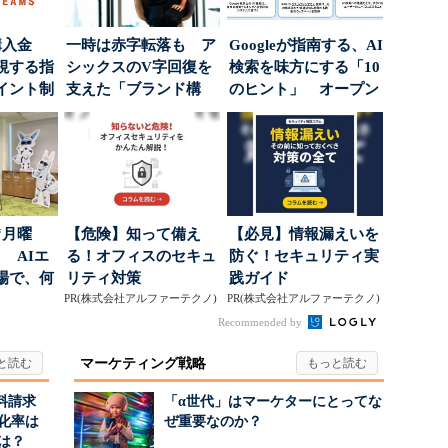
購入金
一時は赤字転落も ア
Googleが指南する、AI
視する指
シックスのV字回復を
検索を味方にする「10
イント制
支えた「ブランド構
のヒント」 オープン
築」の考え方
ハウスでは...
“月曜
【危険】知って備え
【必見】情報漏えいを
 AIエ
る！オフィスのセキュ
防ぐ！セキュリティ実
場で、何
リティ対策
践ガイド
PR(株式会社アルファーテクノ)
PR(株式会社アルファーテクノ)
Recommended by
マーケティング戦略
料請求
「α世代」はマーケターにとってな
化率は
ぜ重要なのか？
は？