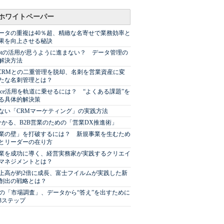
ホワイトペーパー
ータの重複は40％超、精緻な名寄せで業務効率と
果を向上させる秘訣
Spotの活用が思うように進まない？ データ管理の
解決方法
やCRMとの二重管理を脱却、名刺を営業資産に変
たな名刺管理とは？
sforce活用を軌道に乗せるには？ “よくある課題”を
る具体的解決策
ない「CRMマーケティング」の実践方法
分かる、B2B営業のための「営業DX推進術」
業の壁」を打破するには？ 新規事業を生むため
とリーダーの在り方
業を成功に導く、経営実務家が実践するクリエイ
マネジメントとは？
上高が約2倍に成長、富士フイルムが実践した新
創出の戦略とは？
代の「市場調査」、データから“答え”を出すために
3ステップ