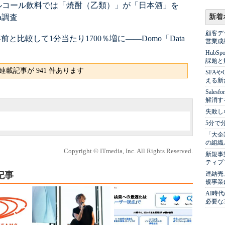
ルコール飲料では「焼酎（乙類）」が「日本酒」を
ta調査
新着
顧客デ
10年前と比較して1分当たり1700％増に――Domo「Data
営業成
Hub
課題と
連載記事が 941 件あります
SFA
える新
Sale
解消す
失敗し
5分で
「大企
の組織
Copyright © ITmedia, Inc. All Rights Reserved.
新規事
ティブ
記事
連結売
規事業
AI時
必要な