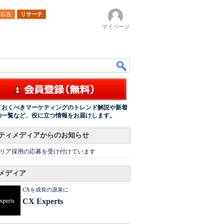
ル広告
リサーチ
マイページ
ておくべきマーケティングのトレンド解説や新着
の一覧など、役に立つ情報をお届けします。
ティメディアからのお知らせ
リア採用の応募を受け付けています
メディア
CXを成長の源泉に
CX Experts