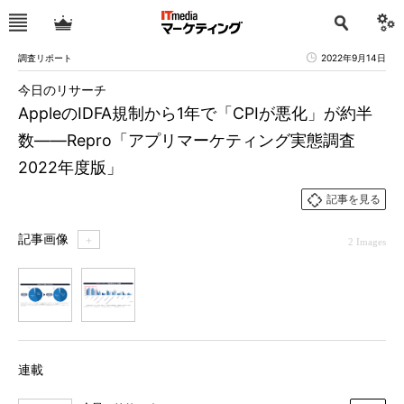
調査リポート
2022年9月14日
今日のリサーチ
AppleのIDFA規制から1年で「CPIが悪化」が約半
数――Repro「アプリマーケティング実態調査
2022年度版」
記事を見る
記事画像
＋
2 Images
1
2
連載