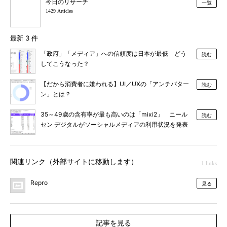
今日のリサーチ
一覧
1429 Articles
最新 3 件
「政府」「メディア」への信頼度は日本が最低 どう
読む
してこうなった？
【だから消費者に嫌われる】UI／UXの「アンチパター
読む
ン」とは？
35～49歳の含有率が最も高いのは「mixi2」 ニール
読む
セン デジタルがソーシャルメディアの利用状況を発表
関連リンク（外部サイトに移動します）
1 links
Repro
見る
記事を見る