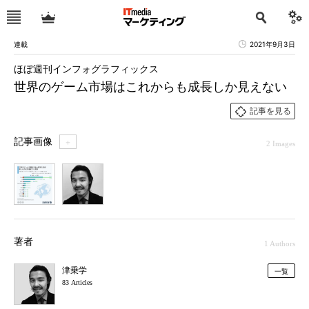
連載
2021年9月3日
ほぼ週刊インフォグラフィックス
世界のゲーム市場はこれからも成長しか見えない
記事を見る
記事画像
＋
2 Images
1
2
著者
1 Authors
津乗学
一覧
83 Articles