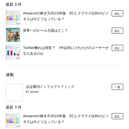
最新 3 件
Amazonの稼ぎ方2023年版 ECとクラウド以外のビジ
読む
ネスは今どうなっている？
世界一のビール大国はどこ？
読む
Twitter離れは現実？ 1年以内にどれだけのユーザーが
読む
立ち去るのか
連載
ほぼ週刊インフォグラフィック
一覧
83 Articles
最新 3 件
Amazonの稼ぎ方2023年版 ECとクラウド以外のビジ
読む
ネスは今どうなっている？