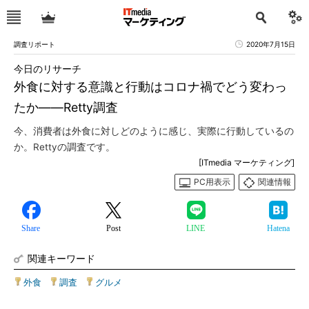
調査リポート
2020年7月15日
今日のリサーチ
外食に対する意識と行動はコロナ禍でどう変わっ
たか――Retty調査
今、消費者は外食に対しどのように感じ、実際に行動しているの
か。Rettyの調査です。
[ITmedia マーケティング]
PC用表示
関連情報
Share
Post
LINE
Hatena
関連キーワード
外食
|
調査
|
グルメ