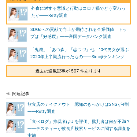
外食に対する意識と行動はコロナ禍でどう変わっ
たか――Retty調査
SDGsへの貢献で向上が期待される企業価値 トッ
プは「好感度」――帝国データバンク調査
「鬼滅」「あつ森」「恋つづ」他 10代男女が選ぶ
2020年上半期流行ったもの――Simejiランキング
過去の連載記事が 597 件あります
関連記事
飲食店のテイクアウト 認知のきっかけはSNSが4割
――Retty調査
「食べログ」推奨者はUIを評価、批判者は何が不満？
――テスティーが飲食店検索サービスに関する調査を
実施