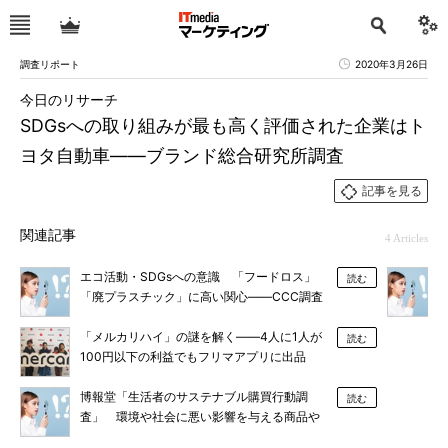
調査リポート
2020年3月26日
今日のリサーチ
SDGsへの取り組みが最も高く評価された企業はト
ヨタ自動車――ブランド総合研究所調査
記事を見る
関連記事
4 Articles
エコ活動・SDGsへの意識 「フードロス」
読む
「廃プラスチック」に高い関心――CCC調査
「メルカリハイ」の謎を解く――4人に1人が
読む
100円以下の利益でもフリマアプリに出品
博報堂「生活者のサステナブル購買行動調
読む
査」 環境や社会に悪い影響を与える商品や
企業への不買意向が8割超