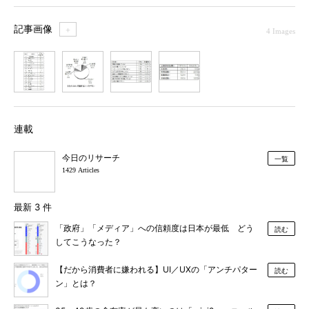
記事画像
＋
4 Images
1
2
3
4
連載
今日のリサーチ
一覧
1429 Articles
最新 3 件
「政府」「メディア」への信頼度は日本が最低 どう
読む
してこうなった？
【だから消費者に嫌われる】UI／UXの「アンチパター
読む
ン」とは？