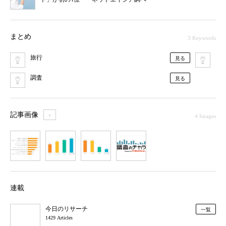
まとめ
3 Keywords
旅行
マ
見る
調査
見る
記事画像
＋
4 Images
1
2
3
4
連載
今日のリサーチ
一覧
1429 Articles