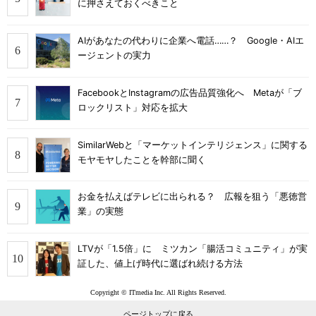
に押さえておくべきこと
AIがあなたの代わりに企業へ電話……？ Google・AIエ
ージェントの実力
FacebookとInstagramの広告品質強化へ Metaが「ブ
ロックリスト」対応を拡大
SimilarWebと「マーケットインテリジェンス」に関する
モヤモヤしたことを幹部に聞く
お金を払えばテレビに出られる？ 広報を狙う「悪徳営
業」の実態
LTVが「1.5倍」に ミツカン「腸活コミュニティ」が実
証した、値上げ時代に選ばれ続ける方法
Copyright © ITmedia Inc. All Rights Reserved.
ページトップに戻る