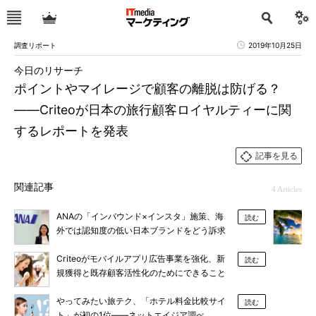
調査リポート
2019年10月25日
今日のリサーチ
ポイントやマイレージで顧客の離脱は防げる？
――Criteoが日本の旅行顧客ロイヤルティーに関
するレポートを発表
記事を見る
関連記事
4 Articles
ANAの「インバウンド×インスタ」施策、海
読む
外では認知度の低い日本ブランドをどう訴求
する？
Criteoがモバイルアプリ広告事業を強化、新
読む
規獲得と既存顧客活性化のためにできること
やってみたい旅テク、「ホテル料金比較サイ
読む
ト」が初の1位――ネットエイジア調べ