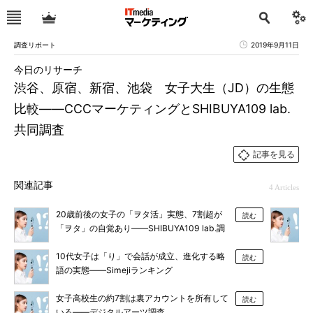
調査リポート
2019年9月11日
今日のリサーチ
渋谷、原宿、新宿、池袋 女子大生（JD）の生態
比較――CCCマーケティングとSHIBUYA109 lab.
共同調査
記事を見る
関連記事
4 Articles
20歳前後の女子の「ヲタ活」実態、7割超が
読む
「ヲタ」の自覚あり――SHIBUYA109 lab.調
べ
10代女子は「り」で会話が成立、進化する略
読む
語の実態――Simejiランキング
女子高校生の約7割は裏アカウントを所有して
読む
いる――デジタルアーツ調査