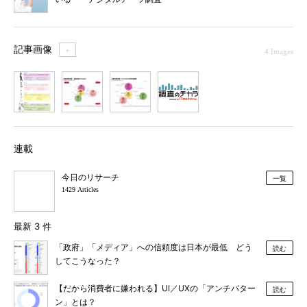
記事画像
＋
4 Images
1
2
3
4
連載
今日のリサーチ
一覧
1429 Articles
最新 3 件
「政府」「メディア」への信頼度は日本が最低 どう
読む
してこうなった？
【だから消費者に嫌われる】UI／UXの「アンチパター
読む
ン」とは？