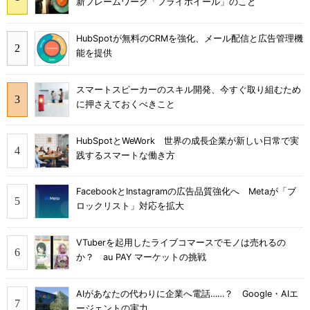
新フレームワーク「フライホイール」のこと
HubSpotが無料のCRMを強化、メール配信と広告管理機
能を提供
スマートスピーカーのスキル開発、今すぐ取り組むため
に押さえておくべきこと
HubSpotとWeWork 世界の成長企業が新しい日常で実
践するスマートな働き方
FacebookとInstagramの広告品質強化へ Metaが「ブ
ロックリスト」対応を拡大
VTuberを起用したライブコマースでモノは売れるの
か？ au PAY マーケットの挑戦
AIがあなたの代わりに企業へ電話……？ Google・AIエ
ージェントの実力