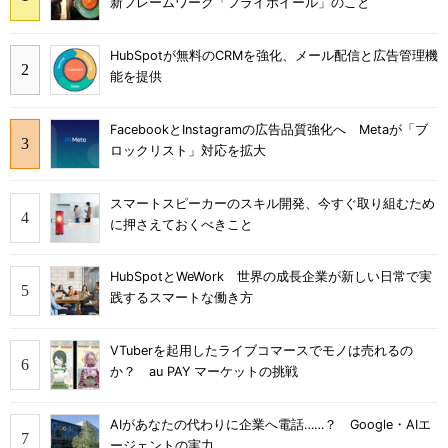
新フレームワーク「フライホイール」のこと
HubSpotが無料のCRMを強化、メール配信と広告管理機
能を提供
FacebookとInstagramの広告品質強化へ Metaが「ブ
ロックリスト」対応を拡大
スマートスピーカーのスキル開発、今すぐ取り組むため
に押さえておくべきこと
HubSpotとWeWork 世界の成長企業が新しい日常で実
践するスマートな働き方
VTuberを起用したライブコマースでモノは売れるの
か？ au PAY マーケットの挑戦
AIがあなたの代わりに企業へ電話……？ Google・AIエ
ージェントの実力