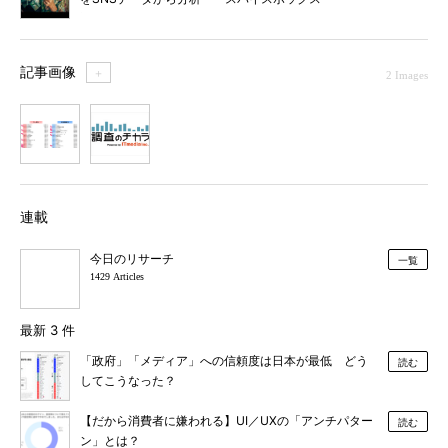
調べ
記事画像
＋
2 Images
1
2
連載
今日のリサーチ
一覧
1429 Articles
最新 3 件
「政府」「メディア」への信頼度は日本が最低 どう
読む
してこうなった？
【だから消費者に嫌われる】UI／UXの「アンチパター
読む
ン」とは？