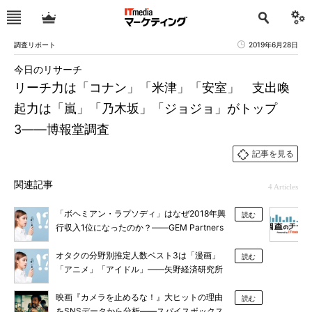
調査リポート
2019年6月28日
今日のリサーチ
リーチ力は「コナン」「米津」「安室」 支出喚
起力は「嵐」「乃木坂」「ジョジョ」がトップ
3――博報堂調査
記事を見る
関連記事
4 Articles
「ボヘミアン・ラプソディ」はなぜ2018年興
読む
行収入1位になったのか？――GEM Partners
調べ
オタクの分野別推定人数ベスト3は「漫画」
読む
「アニメ」「アイドル」――矢野経済研究所
調べ
映画『カメラを止めるな！』大ヒットの理由
読む
をSNSデータから分析――スパイスボックス