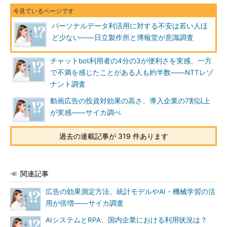
パーソナルデータ利活用に対する不安は若い人ほ
ど少ない――日立製作所と博報堂が意識調査
チャットbot利用者の4分の3が便利さを実感、一方
で不満を感じたことがある人も約半数――NTTレゾ
ナント調査
動画広告の投資対効果の高さ、導入企業の7割以上
が実感――サイカ調べ
過去の連載記事が 319 件あります
関連記事
広告の効果測定方法、統計モデルやAI・機械学習の活
用が倍増――サイカ調査
AIシステムとRPA、国内企業における利用状況は？