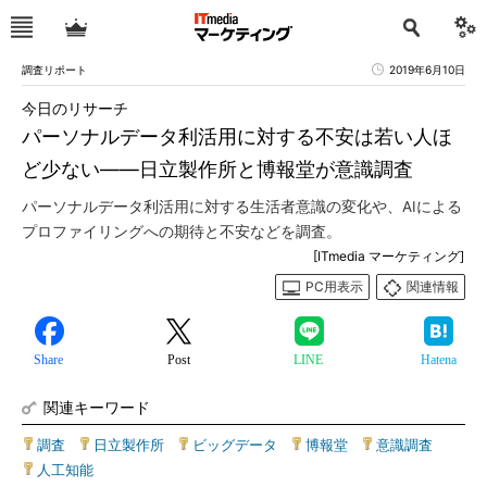
調査リポート
2019年6月10日
今日のリサーチ
パーソナルデータ利活用に対する不安は若い人ほ
ど少ない――日立製作所と博報堂が意識調査
パーソナルデータ利活用に対する生活者意識の変化や、AIによる
プロファイリングへの期待と不安などを調査。
[ITmedia マーケティング]
PC用表示
関連情報
Share
Post
LINE
Hatena
関連キーワード
調査
|
日立製作所
|
ビッグデータ
|
博報堂
|
意識調査
|
人工知能